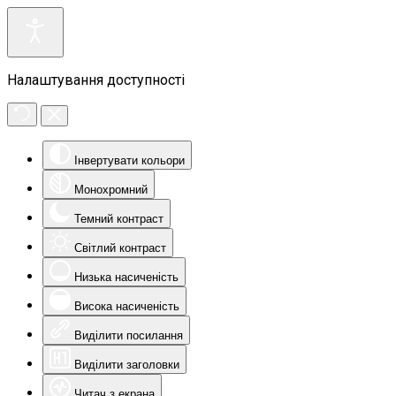
Налаштування доступності
Інвертувати кольори
Монохромний
Темний контраст
Світлий контраст
Низька насиченість
Висока насиченість
Виділити посилання
Виділити заголовки
Читач з екрана