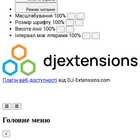
Режим читання
Масштабування
100
%
Розмір шрифту
100
%
Висота лінії
100
%
Інтервал між літерами
100
%
Плагін веб-доступності
від DJ-Extensions.com
Головне меню
×