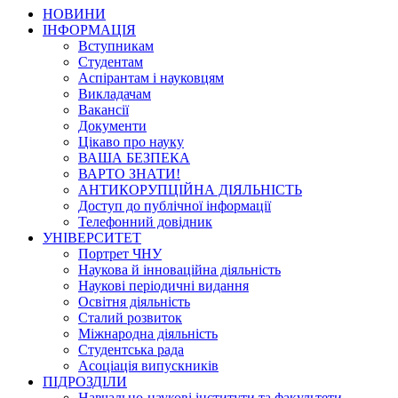
НОВИНИ
ІНФОРМАЦІЯ
Вступникам
Студентам
Аспірантам і науковцям
Викладачам
Вакансії
Документи
Цікаво про науку
ВАША БЕЗПЕКА
ВАРТО ЗНАТИ!
АНТИКОРУПЦІЙНА ДІЯЛЬНІСТЬ
Доступ до публічної інформації
Телефонний довідник
УНІВЕРСИТЕТ
Портрет ЧНУ
Наукова й інноваційна діяльність
Наукові періодичні видання
Освітня діяльність
Сталий розвиток
Міжнародна діяльність
Студентська рада
Асоціація випускників
ПІДРОЗДІЛИ
Навчально-наукові інститути та факультети