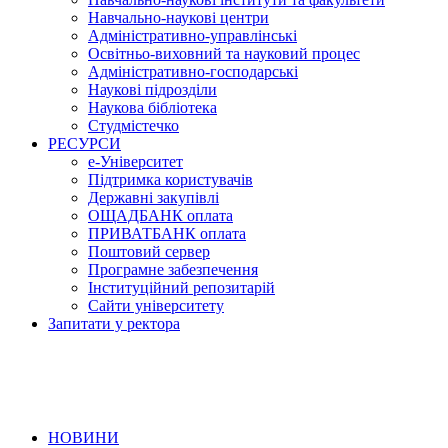
Навчально-наукові центри
Адміністративно-управлінські
Освітньо-виховний та науковий процес
Адміністративно-господарські
Наукові підрозділи
Наукова бібліотека
Студмістечко
РЕСУРСИ
е-Університет
Підтримка користувачів
Державні закупівлі
ОЩАДБАНК оплата
ПРИВАТБАНК оплата
Поштовий сервер
Програмне забезпечення
Інституційний репозитарій
Сайти університету
Запитати у ректора
НОВИНИ