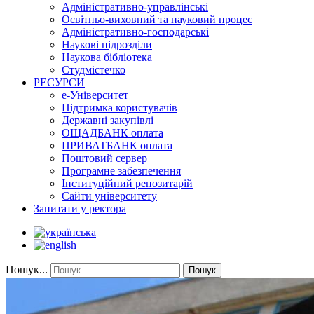
Адміністративно-управлінські
Освітньо-виховний та науковий процес
Адміністративно-господарські
Наукові підрозділи
Наукова бібліотека
Студмістечко
РЕСУРСИ
е-Університет
Підтримка користувачів
Державні закупівлі
ОЩАДБАНК оплата
ПРИВАТБАНК оплата
Поштовий сервер
Програмне забезпечення
Інституційний репозитарій
Сайти університету
Запитати у ректора
Пошук...
Пошук