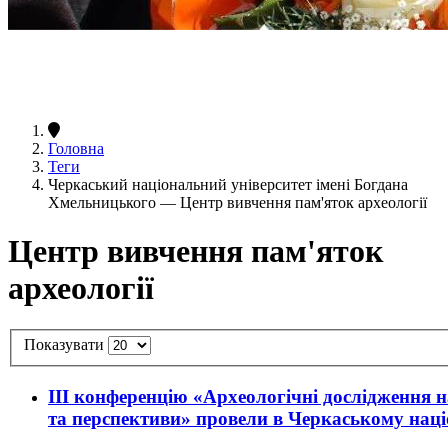
Головна
Теги
Черкаський національний університет імені Богдана
Хмельницького — Центр вивчення пам'яток археології
Центр вивчення пам'яток
археології
Показувати
III конференцію «Археологічні дослідження н
та перспективи» провели в Черкаському нац