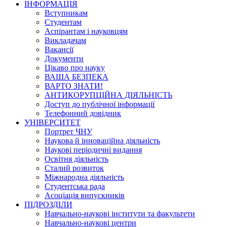
ІНФОРМАЦІЯ
Вступникам
Студентам
Аспірантам і науковцям
Викладачам
Вакансії
Документи
Цікаво про науку
ВАША БЕЗПЕКА
ВАРТО ЗНАТИ!
АНТИКОРУПЦІЙНА ДІЯЛЬНІСТЬ
Доступ до публічної інформації
Телефонний довідник
УНІВЕРСИТЕТ
Портрет ЧНУ
Наукова й інноваційна діяльність
Наукові періодичні видання
Освітня діяльність
Сталий розвиток
Міжнародна діяльність
Студентська рада
Асоціація випускників
ПІДРОЗДІЛИ
Навчально-наукові інститути та факультети
Навчально-наукові центри