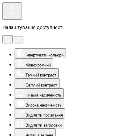
Налаштування доступності
Інвертувати кольори
Монохромний
Темний контраст
Світлий контраст
Низька насиченість
Висока насиченість
Виділити посилання
Виділити заголовки
Читач з екрана