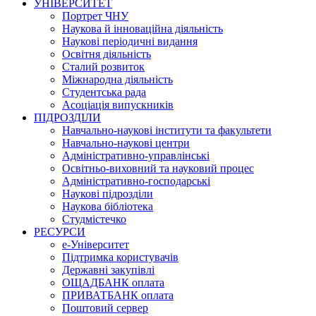
УНІВЕРСИТЕТ
Портрет ЧНУ
Наукова й інноваційна діяльність
Наукові періодичні видання
Освітня діяльність
Сталий розвиток
Міжнародна діяльність
Студентська рада
Асоціація випускників
ПІДРОЗДІЛИ
Навчально-наукові інститути та факультети
Навчально-наукові центри
Адміністративно-управлінські
Освітньо-виховний та науковий процес
Адміністративно-господарські
Наукові підрозділи
Наукова бібліотека
Студмістечко
РЕСУРСИ
е-Університет
Підтримка користувачів
Державні закупівлі
ОЩАДБАНК оплата
ПРИВАТБАНК оплата
Поштовий сервер