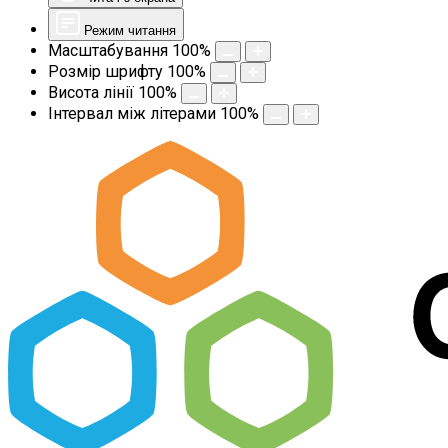
Режим читання
Масштабування
100
%
Розмір шрифту
100
%
Висота лінії
100
%
Інтервал між літерами
100
%