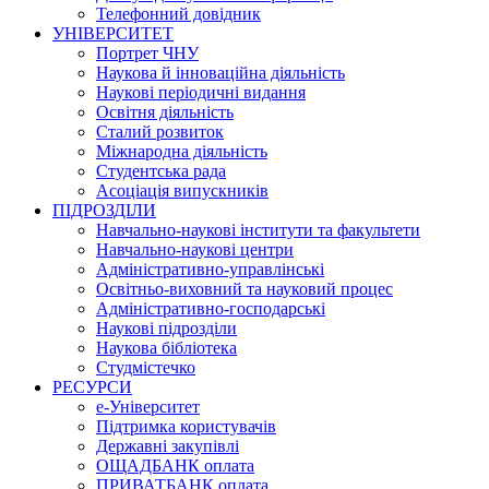
Телефонний довідник
УНІВЕРСИТЕТ
Портрет ЧНУ
Наукова й інноваційна діяльність
Наукові періодичні видання
Освітня діяльність
Сталий розвиток
Міжнародна діяльність
Студентська рада
Асоціація випускників
ПІДРОЗДІЛИ
Навчально-наукові інститути та факультети
Навчально-наукові центри
Адміністративно-управлінські
Освітньо-виховний та науковий процес
Адміністративно-господарські
Наукові підрозділи
Наукова бібліотека
Студмістечко
РЕСУРСИ
е-Університет
Підтримка користувачів
Державні закупівлі
ОЩАДБАНК оплата
ПРИВАТБАНК оплата