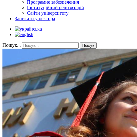
Програмне забезпечення
Інституційний репозитарій
Сайти університету
Запитати у ректора
Пошук...
Пошук