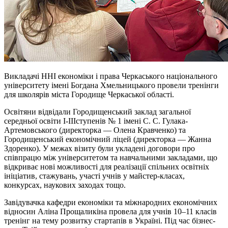
Викладачі ННІ економіки
і
права Черкаського національного
університету імені Богдана Хмельницького провели тренінги
для школярів міста Городище Черкаської області.
Освітяни відвідали Городищенський заклад загальної
середньої освіти І-ІІІступенів № 1 імені С. С. Гулака-
Артемовського (директорка — Олена Кравченко) та
Городищенський економічний ліцей (директорка — Жанна
Здоренко). У межах візиту були укладені договори про
співпрацю між університетом та навчальними закладами, що
відкриває нові можливості для реалізації спільних освітніх
ініціатив, стажувань, участі учнів у майстер-класах,
конкурсах, наукових заходах тощо.
Завідувачка кафедри економіки та міжнародних економічних
відносин Аліна Прощаликіна провела для учнів 10–11 класів
тренінг на тему розвитку стартапів в Україні. Під час бізнес-