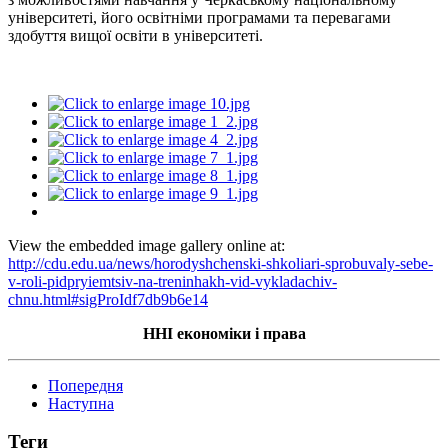
університеті, його освітніми програмами та перевагами
здобуття вищої освіти в університеті.
View the embedded image gallery online at:
http://cdu.edu.ua/news/horodyshchenski-shkoliari-sprobuvaly-sebe-
v-roli-pidpryiemtsiv-na-treninhakh-vid-vykladachiv-
chnu.html#sigProIdf7db9b6e14
ННІ економіки і права
Попередня
Наступна
Теги