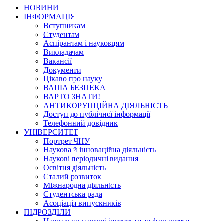
НОВИНИ
ІНФОРМАЦІЯ
Вступникам
Студентам
Аспірантам і науковцям
Викладачам
Вакансії
Документи
Цікаво про науку
ВАША БЕЗПЕКА
ВАРТО ЗНАТИ!
АНТИКОРУПЦІЙНА ДІЯЛЬНІСТЬ
Доступ до публічної інформації
Телефонний довідник
УНІВЕРСИТЕТ
Портрет ЧНУ
Наукова й інноваційна діяльність
Наукові періодичні видання
Освітня діяльність
Сталий розвиток
Міжнародна діяльність
Студентська рада
Асоціація випускників
ПІДРОЗДІЛИ
Навчально-наукові інститути та факультети