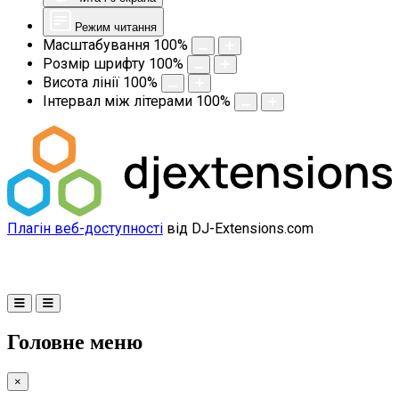
Режим читання
Масштабування
100
%
Розмір шрифту
100
%
Висота лінії
100
%
Інтервал між літерами
100
%
Плагін веб-доступності
від DJ-Extensions.com
Головне меню
×