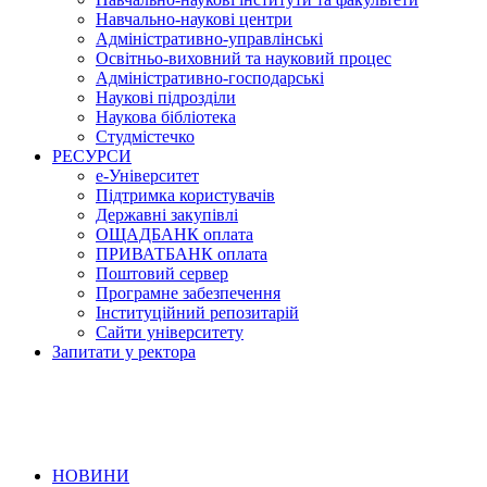
Навчально-наукові центри
Адміністративно-управлінські
Освітньо-виховний та науковий процес
Адміністративно-господарські
Наукові підрозділи
Наукова бібліотека
Студмістечко
РЕСУРСИ
е-Університет
Підтримка користувачів
Державні закупівлі
ОЩАДБАНК оплата
ПРИВАТБАНК оплата
Поштовий сервер
Програмне забезпечення
Інституційний репозитарій
Сайти університету
Запитати у ректора
НОВИНИ