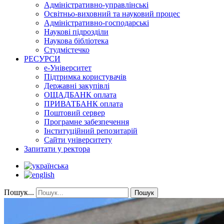
Адміністративно-управлінські
Освітньо-виховний та науковий процес
Адміністративно-господарські
Наукові підрозділи
Наукова бібліотека
Студмістечко
РЕСУРСИ
е-Університет
Підтримка користувачів
Державні закупівлі
ОЩАДБАНК оплата
ПРИВАТБАНК оплата
Поштовий сервер
Програмне забезпечення
Інституційний репозитарій
Сайти університету
Запитати у ректора
Пошук...
Пошук