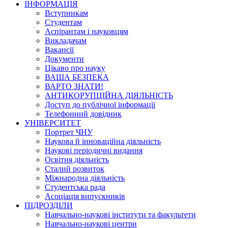
ІНФОРМАЦІЯ
Вступникам
Студентам
Аспірантам і науковцям
Викладачам
Вакансії
Документи
Цікаво про науку
ВАША БЕЗПЕКА
ВАРТО ЗНАТИ!
АНТИКОРУПЦІЙНА ДІЯЛЬНІСТЬ
Доступ до публічної інформації
Телефонний довідник
УНІВЕРСИТЕТ
Портрет ЧНУ
Наукова й інноваційна діяльність
Наукові періодичні видання
Освітня діяльність
Сталий розвиток
Міжнародна діяльність
Студентська рада
Асоціація випускників
ПІДРОЗДІЛИ
Навчально-наукові інститути та факультети
Навчально-наукові центри