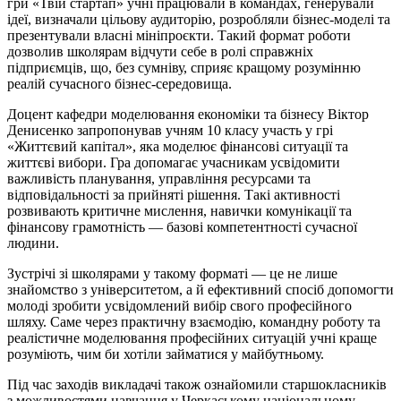
гри «Твій стартап» учні працювали в командах, генерували
ідеї, визначали цільову аудиторію, розробляли бізнес-моделі та
презентували власні мініпроєкти. Такий формат роботи
дозволив школярам відчути себе в ролі справжніх
підприємців, що, без сумніву, сприяє кращому розумінню
реалій сучасного бізнес-середовища.
Доцент кафедри моделювання економіки та бізнесу Віктор
Денисенко запропонував учням 10 класу участь у грі
«Життєвий капітал», яка моделює фінансові ситуації та
життєві вибори. Гра допомагає учасникам усвідомити
важливість планування, управління ресурсами та
відповідальності за прийняті рішення. Такі активності
розвивають критичне мислення, навички комунікації та
фінансову грамотність — базові компетентності сучасної
людини.
Зустрічі зі школярами у такому форматі — це не лише
знайомство з університетом, а й ефективний спосіб допомогти
молоді зробити усвідомлений вибір свого професійного
шляху. Саме через практичну взаємодію, командну роботу та
реалістичне моделювання професійних ситуацій учні краще
розуміють, чим би хотіли займатися у майбутньому.
Під час заходів викладачі також ознайомили старшокласників
з можливостями навчання у Черкаському національному