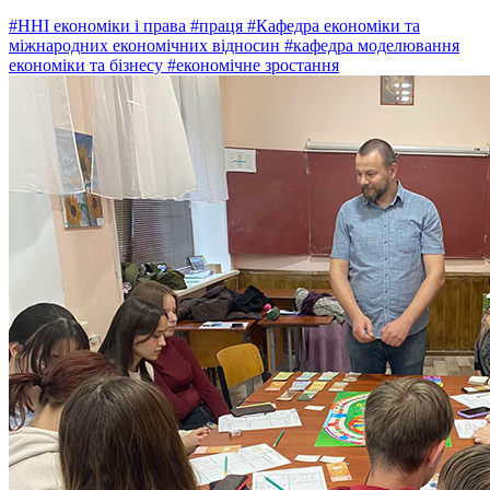
#ННІ економіки і права
#праця
#Кафедра економіки та
міжнародних економічних відносин
#кафедра моделювання
економіки та бізнесу
#економічне зростання