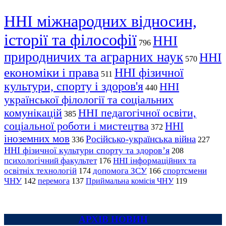
ННІ міжнародних відносин,
історії та філософії
ННІ
796
природничих та аграрних наук
ННІ
570
економіки і права
ННІ фізичної
511
культури, спорту і здоров'я
ННІ
440
української філології та соціальних
комунікацій
ННІ педагогічної освіти,
385
соціальної роботи і мистецтва
ННІ
372
іноземних мов
Російсько-українська війна
336
227
ННІ фізичної культури спорту та здоров’я
208
психологічний факультет
ННІ інформаційних та
176
освітніх технологій
допомога ЗСУ
спортсмени
174
166
ЧНУ
перемога
142
137
Приймальна комісія ЧНУ
119
АРХІВ НОВИН