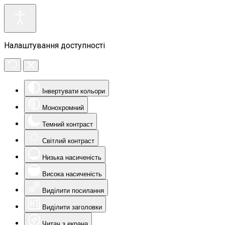
Налаштування доступності
Інвертувати кольори
Монохромний
Темний контраст
Світлий контраст
Низька насиченість
Висока насиченість
Виділити посилання
Виділити заголовки
Читач з екрана