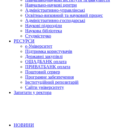
Навчально-наукові центри
Адміністративно-управлінські
Освітньо-виховний та науковий процес
Адміністративно-господарські
Наукові підрозділи
Наукова бібліотека
Студмістечко
РЕСУРСИ
е-Університет
Підтримка користувачів
Державні закупівлі
ОЩАДБАНК оплата
ПРИВАТБАНК оплата
Поштовий сервер
Програмне забезпечення
Інституційний репозитарій
Сайти університету
Запитати у ректора
НОВИНИ