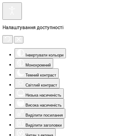
Налаштування доступності
Інвертувати кольори
Монохромний
Темний контраст
Світлий контраст
Низька насиченість
Висока насиченість
Виділити посилання
Виділити заголовки
Читач з екрана