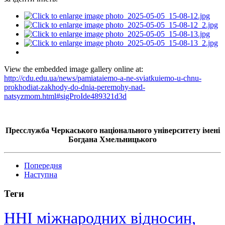
View the embedded image gallery online at:
http://cdu.edu.ua/news/pamiataiemo-a-ne-sviatkuiemo-u-chnu-
prokhodiat-zakhody-do-dnia-peremohy-nad-
natsyzmom.html#sigProIde489321d3d
Пресслужба Черкаського національного університету імені
Богдана Хмельницького
Попередня
Наступна
Теги
ННІ міжнародних відносин,