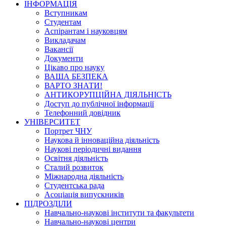
ІНФОРМАЦІЯ
Вступникам
Студентам
Аспірантам і науковцям
Викладачам
Вакансії
Документи
Цікаво про науку
ВАША БЕЗПЕКА
ВАРТО ЗНАТИ!
АНТИКОРУПЦІЙНА ДІЯЛЬНІСТЬ
Доступ до публічної інформації
Телефонний довідник
УНІВЕРСИТЕТ
Портрет ЧНУ
Наукова й інноваційна діяльність
Наукові періодичні видання
Освітня діяльність
Сталий розвиток
Міжнародна діяльність
Студентська рада
Асоціація випускників
ПІДРОЗДІЛИ
Навчально-наукові інститути та факультети
Навчально-наукові центри