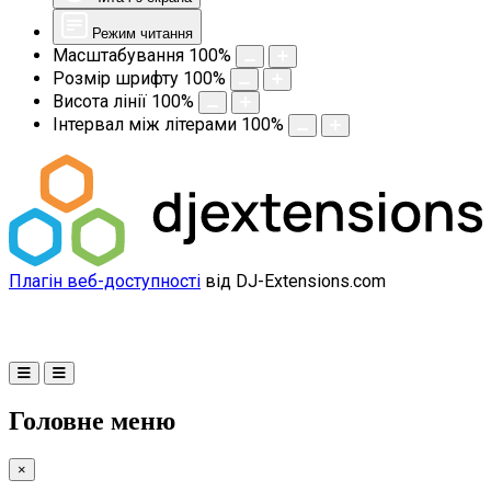
Режим читання
Масштабування
100
%
Розмір шрифту
100
%
Висота лінії
100
%
Інтервал між літерами
100
%
Плагін веб-доступності
від DJ-Extensions.com
Головне меню
×