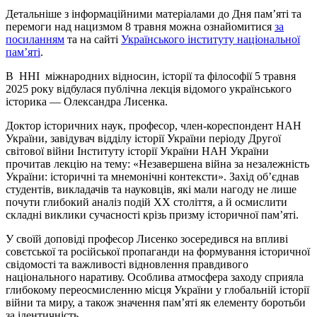
Детальніше з інформаційними матеріалами до Дня пам’яті та
перемоги над нацизмом 8 травня можна ознайомитися
за
посиланням
та на сайті
Українського інституту національної
пам’яті
.
В ННІ міжнародних відносин, історії та філософії 5 травня
2025 року відбулася публічна лекція відомого українського
історика — Олександра Лисенка.
Доктор історичних наук, професор, член-кореспондент НАН
України, завідувач відділу історії України періоду Другої
світової війни Інституту історії України НАН України
прочитав лекцію на тему: «Незавершена війна за незалежність
України: історичні та мнемонічні контексти». Захід об’єднав
студентів, викладачів та науковців, які мали нагоду не лише
почути глибокий аналіз подій ХХ століття, а й осмислити
складні виклики сучасності крізь призму історичної пам’яті.
У своїй доповіді професор Лисенко зосередився на впливі
совєтської та російської пропаганди на формування історичної
свідомості та важливості відновлення правдивого
національного наративу. Особлива атмосфера заходу сприяла
глибокому переосмисленню місця України у глобальній історії
війни та миру, а також значення пам’яті як елементу боротьби
за ідентичність.