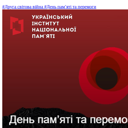
#Друга світова війна
#День пам’яті та перемоги