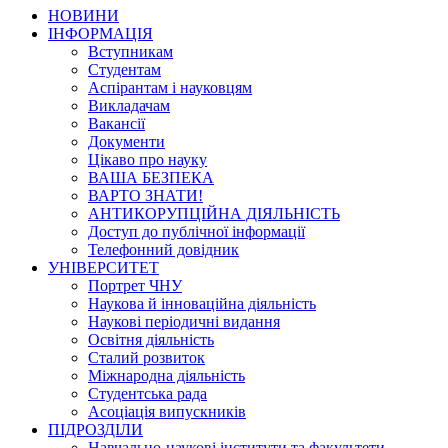
НОВИНИ
ІНФОРМАЦІЯ
Вступникам
Студентам
Аспірантам і науковцям
Викладачам
Вакансії
Документи
Цікаво про науку
ВАША БЕЗПЕКА
ВАРТО ЗНАТИ!
АНТИКОРУПЦІЙНА ДІЯЛЬНІСТЬ
Доступ до публічної інформації
Телефонний довідник
УНІВЕРСИТЕТ
Портрет ЧНУ
Наукова й інноваційна діяльність
Наукові періодичні видання
Освітня діяльність
Сталий розвиток
Міжнародна діяльність
Студентська рада
Асоціація випускників
ПІДРОЗДІЛИ
Навчально-наукові інститути та факультети