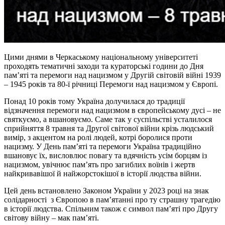
Цими днями в Черкаському національному університеті
проходять тематичні заходи та кураторські години до Дня
пам’яті та перемоги над нацизмом у Другій світовій війні 1939
– 1945 років та 80-ї річниці Перемоги над нацизмом у Європі.
Понад 10 років тому Україна долучилася до традиції
відзначення перемоги над нацизмом в європейському дусі – не
святкуємо, а вшановуємо. Саме так у суспільстві усталилося
сприйняття 8 травня та Другої світової війни крізь людський
вимір, з акцентом на ролі людей, котрі боролися проти
нацизму. У День пам’яті та перемоги Україна традиційно
вшановує їх, висловлює повагу та вдячність усім борцям із
нацизмом, увічнює пам’ять про загиблих воїнів і жертв
найкривавішої й найжорстокішої в історії людства війни.
Цей день встановлено Законом України у 2023 році на знак
солідарності з Європою в пам’ятанні про ту страшну трагедію
в історії людства. Спільним також є символ памʼяті про Другу
світову війну – мак памʼяті.