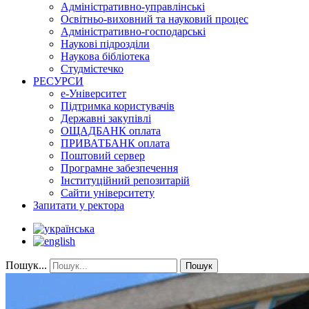
Адміністративно-управлінські
Освітньо-виховний та науковий процес
Адміністративно-господарські
Наукові підрозділи
Наукова бібліотека
Студмістечко
РЕСУРСИ
е-Університет
Підтримка користувачів
Державні закупівлі
ОЩАДБАНК оплата
ПРИВАТБАНК оплата
Поштовий сервер
Програмне забезпечення
Інституційний репозитарій
Сайти університету
Запитати у ректора
Пошук...
Пошук