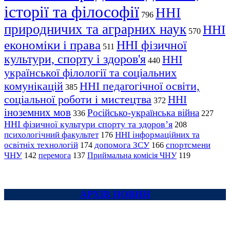
історії та філософії
ННІ
796
природничих та аграрних наук
ННІ
570
економіки і права
ННІ фізичної
511
культури, спорту і здоров'я
ННІ
440
української філології та соціальних
комунікацій
ННІ педагогічної освіти,
385
соціальної роботи і мистецтва
ННІ
372
іноземних мов
Російсько-українська війна
336
227
ННІ фізичної культури спорту та здоров’я
208
психологічний факультет
ННІ інформаційних та
176
освітніх технологій
допомога ЗСУ
спортсмени
174
166
ЧНУ
перемога
142
137
Приймальна комісія ЧНУ
119
АРХІВ НОВИН