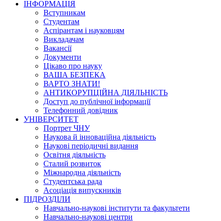
ІНФОРМАЦІЯ
Вступникам
Студентам
Аспірантам і науковцям
Викладачам
Вакансії
Документи
Цікаво про науку
ВАША БЕЗПЕКА
ВАРТО ЗНАТИ!
АНТИКОРУПЦІЙНА ДІЯЛЬНІСТЬ
Доступ до публічної інформації
Телефонний довідник
УНІВЕРСИТЕТ
Портрет ЧНУ
Наукова й інноваційна діяльність
Наукові періодичні видання
Освітня діяльність
Сталий розвиток
Міжнародна діяльність
Студентська рада
Асоціація випускників
ПІДРОЗДІЛИ
Навчально-наукові інститути та факультети
Навчально-наукові центри