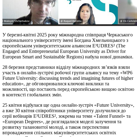
У березні-квітні 2025 року міжнародна співпраця Черкаського
національного університету імені Богдана Хмельницького з
європейським університетським альянсом E³UDRES² (The
Engaged and Entrepreneurial European University as Driver for
European Smart and Sustainable Regions) набула нової динаміки.
28 березня представники відділу міжнародних зв’язків взяли
участь в онлайн-зустрічі робочої групи альянсу на тему «WP6
Future University: discussing trends and imagining futures of higher
education», де обговорювалися ключові виклики та
можливості, що постають перед європейською вищою освітою
в контексті глобальних змін.
25 квітня відбулася ще одна онлайн-зустріч «Future University»,
а вже 30 квітня співробітники університету долучилися до
серії вебінарів E³UDRES², зокрема на теми «Talent Funnel» та
«European Degrees», де розглядалися моделі залучення та
розвитку талановитої молоді, а також перспективи
впровадження спільних міжуніверситетських освітніх