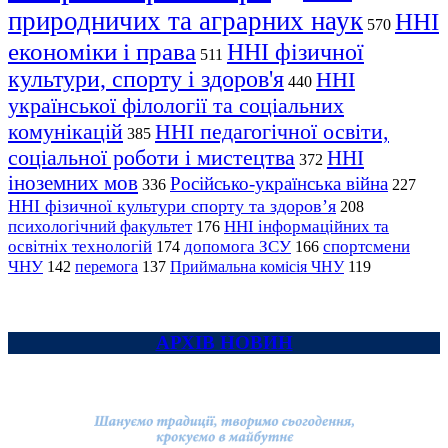
природничих та аграрних наук
ННІ
570
економіки і права
ННІ фізичної
511
культури, спорту і здоров'я
ННІ
440
української філології та соціальних
комунікацій
ННІ педагогічної освіти,
385
соціальної роботи і мистецтва
ННІ
372
іноземних мов
Російсько-українська війна
336
227
ННІ фізичної культури спорту та здоров’я
208
психологічний факультет
ННІ інформаційних та
176
освітніх технологій
допомога ЗСУ
спортсмени
174
166
ЧНУ
перемога
142
137
Приймальна комісія ЧНУ
119
АРХІВ НОВИН