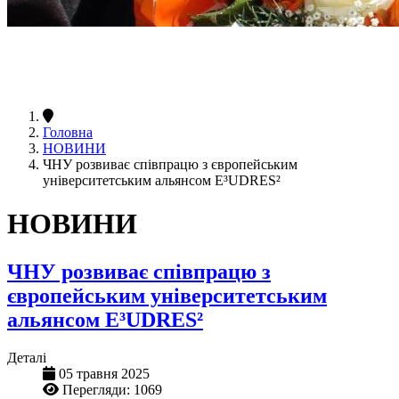
Головна
НОВИНИ
ЧНУ розвиває співпрацю з європейським
університетським альянсом E³UDRES²
НОВИНИ
ЧНУ розвиває співпрацю з
європейським університетським
альянсом E³UDRES²
Деталі
05 травня 2025
Перегляди: 1069