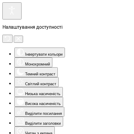
Налаштування доступності
Інвертувати кольори
Монохромний
Темний контраст
Світлий контраст
Низька насиченість
Висока насиченість
Виділити посилання
Виділити заголовки
Читач з екрана