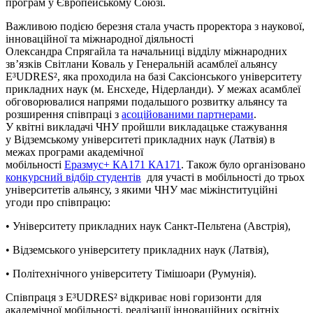
програм у Європейському Союзі.
Важливою подією березня стала участь проректора з наукової,
інноваційної та міжнародної діяльності
Олександра
Спрягайла
та начальниці відділу міжнародних
зв’язків Світлани Коваль у Генеральній асамблеї альянсу
E³UDRES², яка проходила на базі
Саксіонського
університету
прикладних наук (м.
Енсхеде
, Нідерланди). У межах асамблеї
обговорювалися напрями подальшого розвитку альянсу та
розширення співпраці з
асоційованими партнерами
.
У квітні викладачі ЧНУ пройшли викладацьке стажування
у
Відземському
університеті прикладних наук (Латвія) в
межах програми академічної
мобільності
Еразмус+ КА171
КА171
. Також було організовано
конкурсний відбір студентів
для участі в мобільності до трьох
університетів альянсу, з якими ЧНУ має міжінституційні
угоди про співпрацю:
• Університету прикладних наук
Санкт-Пельтена
(Австрія),
•
Відземського
університету прикладних наук (Латвія),
• Політехнічного університету Тімішоари (Румунія).
Співпраця з E³UDRES² відкриває нові горизонти для
академічної мобільності, реалізації інноваційних освітніх