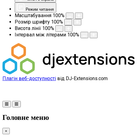
Режим читання
Масштабування
100
%
Розмір шрифту
100
%
Висота лінії
100
%
Інтервал між літерами
100
%
Плагін веб-доступності
від DJ-Extensions.com
Головне меню
×