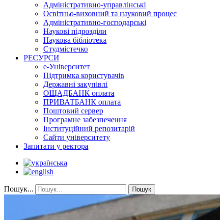
Адміністративно-управлінські
Освітньо-виховний та науковий процес
Адміністративно-господарські
Наукові підрозділи
Наукова бібліотека
Студмістечко
РЕСУРСИ
е-Університет
Підтримка користувачів
Державні закупівлі
ОЩАДБАНК оплата
ПРИВАТБАНК оплата
Поштовий сервер
Програмне забезпечення
Інституційний репозитарій
Сайти університету
Запитати у ректора
Пошук...
Пошук