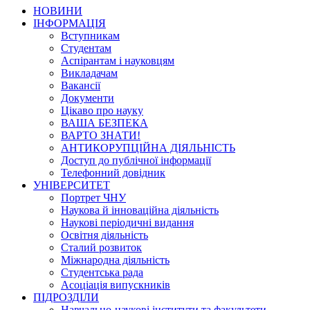
НОВИНИ
ІНФОРМАЦІЯ
Вступникам
Студентам
Аспірантам і науковцям
Викладачам
Вакансії
Документи
Цікаво про науку
ВАША БЕЗПЕКА
ВАРТО ЗНАТИ!
АНТИКОРУПЦІЙНА ДІЯЛЬНІСТЬ
Доступ до публічної інформації
Телефонний довідник
УНІВЕРСИТЕТ
Портрет ЧНУ
Наукова й інноваційна діяльність
Наукові періодичні видання
Освітня діяльність
Сталий розвиток
Міжнародна діяльність
Студентська рада
Асоціація випускників
ПІДРОЗДІЛИ
Навчально-наукові інститути та факультети