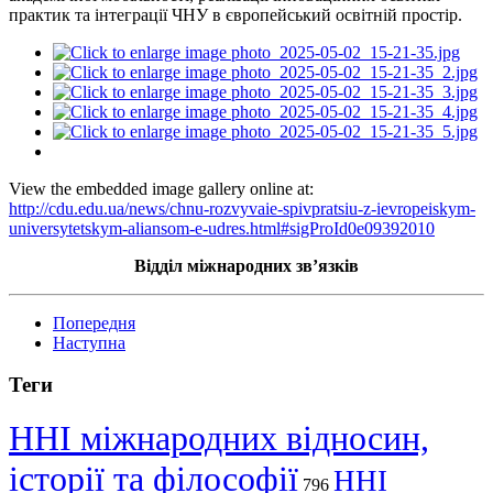
практик та інтеграції ЧНУ в європейський освітній простір.
View the embedded image gallery online at:
http://cdu.edu.ua/news/chnu-rozvyvaie-spivpratsiu-z-ievropeiskym-
universytetskym-aliansom-e-udres.html#sigProId0e09392010
Відділ міжнародних зв’язків
Попередня
Наступна
Теги
ННІ міжнародних відносин,
історії та філософії
ННІ
796