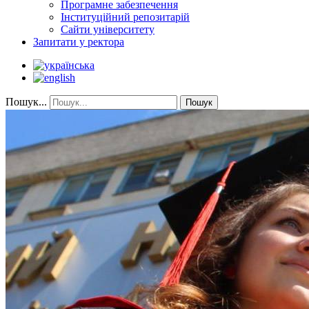
Програмне забезпечення
Інституційний репозитарій
Сайти університету
Запитати у ректора
Пошук...
Пошук