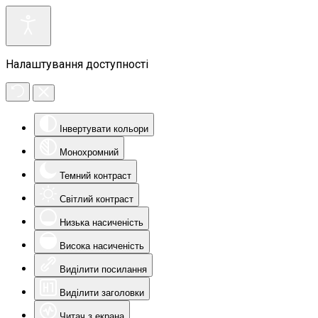
Налаштування доступності
Інвертувати кольори
Монохромний
Темний контраст
Світлий контраст
Низька насиченість
Висока насиченість
Виділити посилання
Виділити заголовки
Читач з екрана