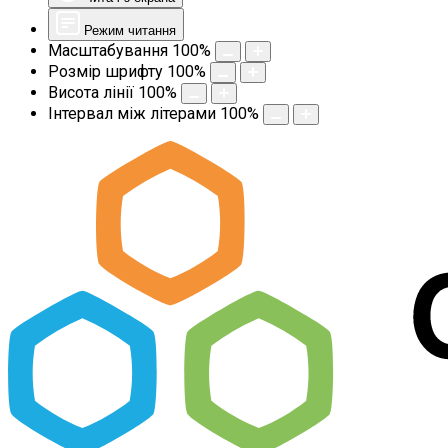
Режим читання
Масштабування
100
%
Розмір шрифту
100
%
Висота лінії
100
%
Інтервал між літерами
100
%