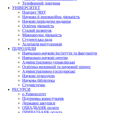
Телефонний довідник
УНІВЕРСИТЕТ
Портрет ЧНУ
Наукова й інноваційна діяльність
Наукові періодичні видання
Освітня діяльність
Сталий розвиток
Міжнародна діяльність
Студентська рада
Асоціація випускників
ПІДРОЗДІЛИ
Навчально-наукові інститути та факультети
Навчально-наукові центри
Адміністративно-управлінські
Освітньо-виховний та науковий процес
Адміністративно-господарські
Наукові підрозділи
Наукова бібліотека
Студмістечко
РЕСУРСИ
е-Університет
Підтримка користувачів
Державні закупівлі
ОЩАДБАНК оплата
ПРИВАТБАНК оплата