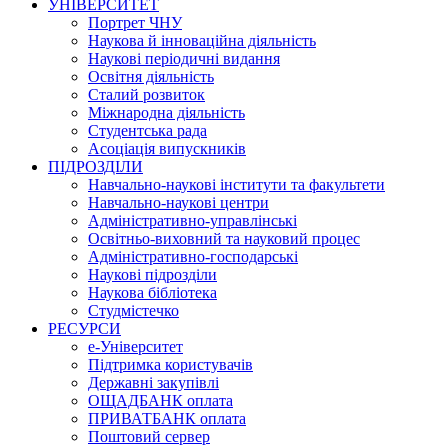
УНІВЕРСИТЕТ
Портрет ЧНУ
Наукова й інноваційна діяльність
Наукові періодичні видання
Освітня діяльність
Сталий розвиток
Міжнародна діяльність
Студентська рада
Асоціація випускників
ПІДРОЗДІЛИ
Навчально-наукові інститути та факультети
Навчально-наукові центри
Адміністративно-управлінські
Освітньо-виховний та науковий процес
Адміністративно-господарські
Наукові підрозділи
Наукова бібліотека
Студмістечко
РЕСУРСИ
е-Університет
Підтримка користувачів
Державні закупівлі
ОЩАДБАНК оплата
ПРИВАТБАНК оплата
Поштовий сервер