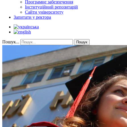
Програмне забезпечення
Інституційний репозитарій
Сайти університету
Запитати у ректора
Пошук...
Пошук