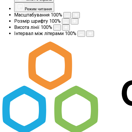
Режим читання
Масштабування
100
%
Розмір шрифту
100
%
Висота лінії
100
%
Інтервал між літерами
100
%