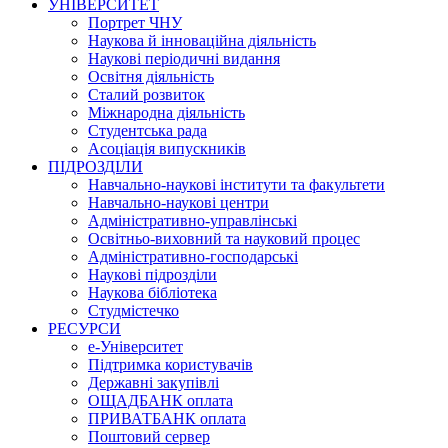
УНІВЕРСИТЕТ
Портрет ЧНУ
Наукова й інноваційна діяльність
Наукові періодичні видання
Освітня діяльність
Сталий розвиток
Міжнародна діяльність
Студентська рада
Асоціація випускників
ПІДРОЗДІЛИ
Навчально-наукові інститути та факультети
Навчально-наукові центри
Адміністративно-управлінські
Освітньо-виховний та науковий процес
Адміністративно-господарські
Наукові підрозділи
Наукова бібліотека
Студмістечко
РЕСУРСИ
е-Університет
Підтримка користувачів
Державні закупівлі
ОЩАДБАНК оплата
ПРИВАТБАНК оплата
Поштовий сервер