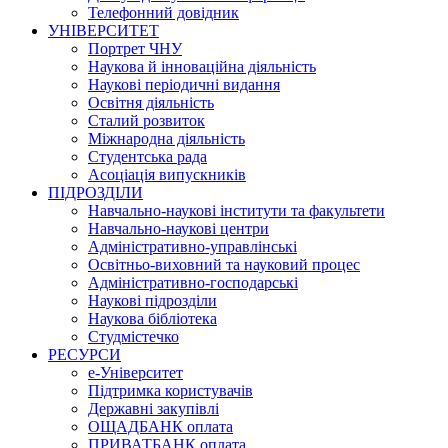
Телефонний довідник
УНІВЕРСИТЕТ
Портрет ЧНУ
Наукова й інноваційна діяльність
Наукові періодичні видання
Освітня діяльність
Сталий розвиток
Міжнародна діяльність
Студентська рада
Асоціація випускників
ПІДРОЗДІЛИ
Навчально-наукові інститути та факультети
Навчально-наукові центри
Адміністративно-управлінські
Освітньо-виховний та науковий процес
Адміністративно-господарські
Наукові підрозділи
Наукова бібліотека
Студмістечко
РЕСУРСИ
е-Університет
Підтримка користувачів
Державні закупівлі
ОЩАДБАНК оплата
ПРИВАТБАНК оплата