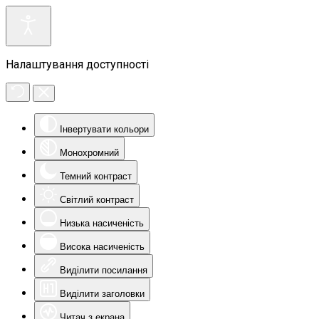
Налаштування доступності
Інвертувати кольори
Монохромний
Темний контраст
Світлий контраст
Низька насиченість
Висока насиченість
Виділити посилання
Виділити заголовки
Читач з екрана