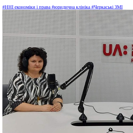
#ННІ економіки і права
#юридична клініка
#Черкаські ЗМІ