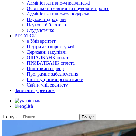
Адміністративно-управлінські
Освітньо-виховний та науковий процес
Адміністративно-господарські
Наукові підрозділи
Наукова бібліотека
Студмістечко
РЕСУРСИ
е-Університет
Підтримка користувачів
Державні закупівлі
ОЩАДБАНК оплата
ПРИВАТБАНК оплата
Поштовий сервер
Програмне забезпечення
Інституційний репозитарій
Сайти університету
Запитати у ректора
Пошук...
Пошук