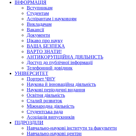
ІНФОРМАЦІЯ
Вступникам
Студентам
Аспірантам і науковцям
Викладачам
Вакансії
Документи
Цікаво про науку
ВАША БЕЗПЕКА
ВАРТО ЗНАТИ!
АНТИКОРУПЦІЙНА ДІЯЛЬНІСТЬ
Доступ до публічної інформації
Телефонний довідник
УНІВЕРСИТЕТ
Портрет ЧНУ
Наукова й інноваційна діяльність
Наукові періодичні видання
Освітня діяльність
Сталий розвиток
Міжнародна діяльність
Студентська рада
Асоціація випускників
ПІДРОЗДІЛИ
Навчально-наукові інститути та факультети
Навчально-наукові центри