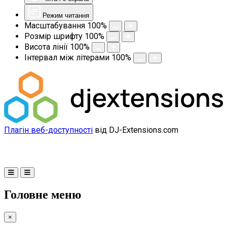
Режим читання
Масштабування
100
%
Розмір шрифту
100
%
Висота лінії
100
%
Інтервал між літерами
100
%
Плагін веб-доступності
від DJ-Extensions.com
Головне меню
×