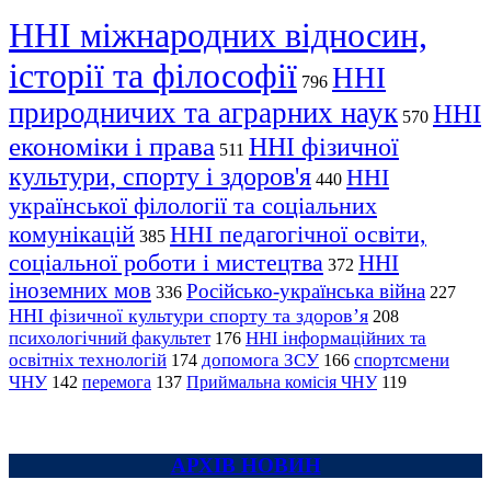
ННІ міжнародних відносин,
історії та філософії
ННІ
796
природничих та аграрних наук
ННІ
570
економіки і права
ННІ фізичної
511
культури, спорту і здоров'я
ННІ
440
української філології та соціальних
комунікацій
ННІ педагогічної освіти,
385
соціальної роботи і мистецтва
ННІ
372
іноземних мов
Російсько-українська війна
336
227
ННІ фізичної культури спорту та здоров’я
208
психологічний факультет
ННІ інформаційних та
176
освітніх технологій
допомога ЗСУ
спортсмени
174
166
ЧНУ
перемога
142
137
Приймальна комісія ЧНУ
119
АРХІВ НОВИН