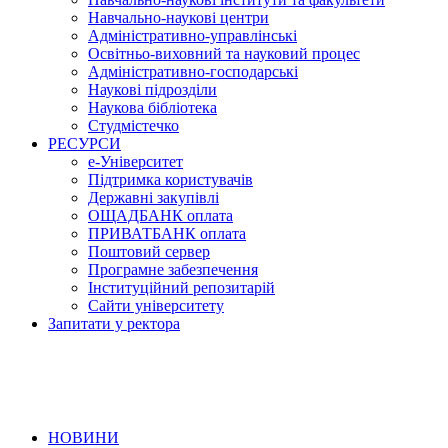
Навчально-наукові центри
Адміністративно-управлінські
Освітньо-виховний та науковий процес
Адміністративно-господарські
Наукові підрозділи
Наукова бібліотека
Студмістечко
РЕСУРСИ
е-Університет
Підтримка користувачів
Державні закупівлі
ОЩАДБАНК оплата
ПРИВАТБАНК оплата
Поштовий сервер
Програмне забезпечення
Інституційний репозитарій
Сайти університету
Запитати у ректора
НОВИНИ