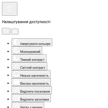
Налаштування доступності
Інвертувати кольори
Монохромний
Темний контраст
Світлий контраст
Низька насиченість
Висока насиченість
Виділити посилання
Виділити заголовки
Читач з екрана