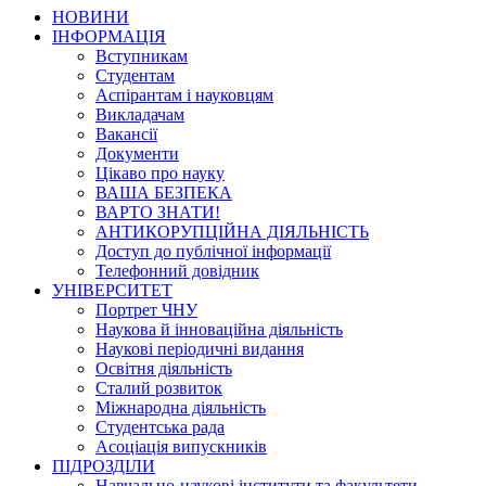
НОВИНИ
ІНФОРМАЦІЯ
Вступникам
Студентам
Аспірантам і науковцям
Викладачам
Вакансії
Документи
Цікаво про науку
ВАША БЕЗПЕКА
ВАРТО ЗНАТИ!
АНТИКОРУПЦІЙНА ДІЯЛЬНІСТЬ
Доступ до публічної інформації
Телефонний довідник
УНІВЕРСИТЕТ
Портрет ЧНУ
Наукова й інноваційна діяльність
Наукові періодичні видання
Освітня діяльність
Сталий розвиток
Міжнародна діяльність
Студентська рада
Асоціація випускників
ПІДРОЗДІЛИ
Навчально-наукові інститути та факультети