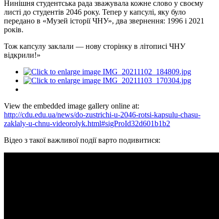
Нинішня студентська рада зважувала кожне слово у своєму
листі до студентів 2046 року. Тепер у капсулі, яку було
передано в «Музей історії ЧНУ», два звернення: 1996 і 2021
років.
Тож капсулу заклали — нову сторінку в літописі ЧНУ
відкрили!»
View the embedded image gallery online at:
http://cdu.edu.ua/news/do-zustrichi-u-2046-rotsi-kapsulu-chasu-
zaklaly-u-chnu-videorolyk.html#sigProId32d601b1b2
Відео з такої важливої події варто подивитися: