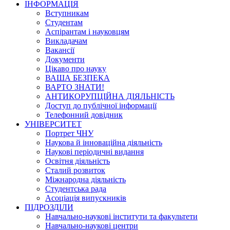
ІНФОРМАЦІЯ
Вступникам
Студентам
Аспірантам і науковцям
Викладачам
Вакансії
Документи
Цікаво про науку
ВАША БЕЗПЕКА
ВАРТО ЗНАТИ!
АНТИКОРУПЦІЙНА ДІЯЛЬНІСТЬ
Доступ до публічної інформації
Телефонний довідник
УНІВЕРСИТЕТ
Портрет ЧНУ
Наукова й інноваційна діяльність
Наукові періодичні видання
Освітня діяльність
Сталий розвиток
Міжнародна діяльність
Студентська рада
Асоціація випускників
ПІДРОЗДІЛИ
Навчально-наукові інститути та факультети
Навчально-наукові центри