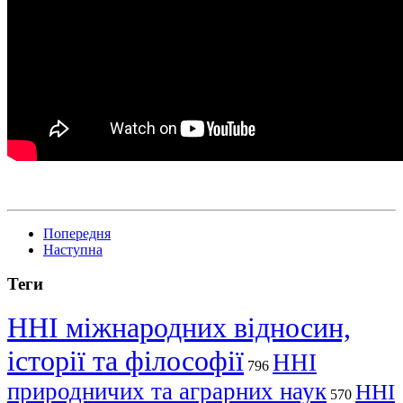
Попередня
Наступна
Теги
ННІ міжнародних відносин,
історії та філософії
ННІ
796
природничих та аграрних наук
ННІ
570