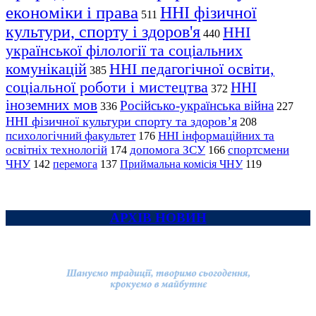
економіки і права
ННІ фізичної
511
культури, спорту і здоров'я
ННІ
440
української філології та соціальних
комунікацій
ННІ педагогічної освіти,
385
соціальної роботи і мистецтва
ННІ
372
іноземних мов
Російсько-українська війна
336
227
ННІ фізичної культури спорту та здоров’я
208
психологічний факультет
ННІ інформаційних та
176
освітніх технологій
допомога ЗСУ
спортсмени
174
166
ЧНУ
перемога
142
137
Приймальна комісія ЧНУ
119
АРХІВ НОВИН