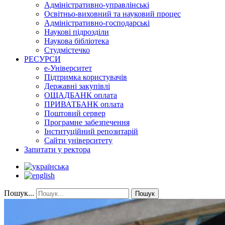
Адміністративно-управлінські
Освітньо-виховний та науковий процес
Адміністративно-господарські
Наукові підрозділи
Наукова бібліотека
Студмістечко
РЕСУРСИ
е-Університет
Підтримка користувачів
Державні закупівлі
ОЩАДБАНК оплата
ПРИВАТБАНК оплата
Поштовий сервер
Програмне забезпечення
Інституційний репозитарій
Сайти університету
Запитати у ректора
Пошук...
Пошук