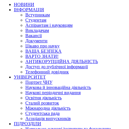
НОВИНИ
ІНФОРМАЦІЯ
Вступникам
Студентам
Аспірантам і науковцям
Викладачам
Вакансії
Документи
Цікаво про науку
ВАША БЕЗПЕКА
ВАРТО ЗНАТИ!
АНТИКОРУПЦІЙНА ДІЯЛЬНІСТЬ
Доступ до публічної інформації
Телефонний довідник
УНІВЕРСИТЕТ
Портрет ЧНУ
Наукова й інноваційна діяльність
Наукові періодичні видання
Освітня діяльність
Сталий розвиток
Міжнародна діяльність
Студентська рада
Асоціація випускників
ПІДРОЗДІЛИ
Навчально-наукові інститути та факультети