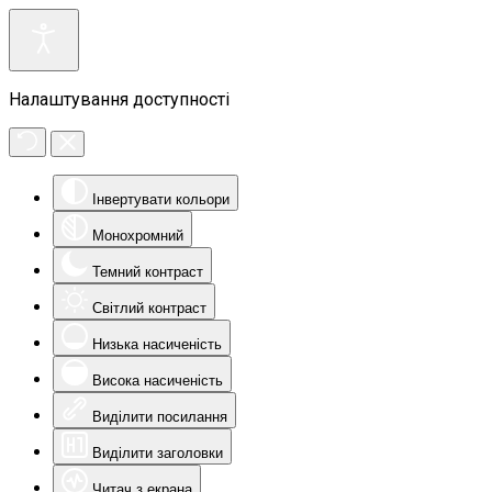
Налаштування доступності
Інвертувати кольори
Монохромний
Темний контраст
Світлий контраст
Низька насиченість
Висока насиченість
Виділити посилання
Виділити заголовки
Читач з екрана