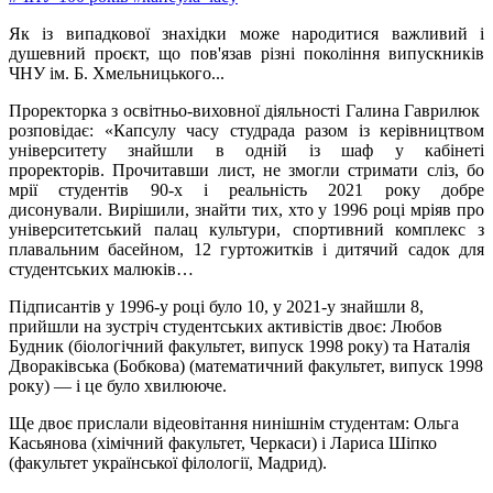
Як із випадкової знахідки може народитися важливий і
душевний проєкт, що пов'язав різні покоління випускників
ЧНУ ім. Б. Хмельницького...
Проректорка з освітньо-виховної діяльності Галина Гаврилюк
розповідає: «Капсулу часу студрада разом із керівництвом
університету знайшли в одній із шаф у кабінеті
проректорів. Прочитавши лист, не змогли стримати сліз, бо
мрії студентів 90-х і реальність 2021 року добре
дисонували. Вирішили, знайти тих, хто у 1996 році мріяв про
університетський палац культури, спортивний комплекс з
плавальним басейном, 12 гуртожитків і дитячий садок для
студентських малюків…
Підписантів у 1996-у році було 10, у 2021-у знайшли 8,
прийшли на зустріч студентських активістів двоє: Любов
Будник (біологічний факультет, випуск 1998 року) та Наталія
Двораківська (Бобкова) (математичний факультет, випуск 1998
року) — і це було хвилююче.
Ще двоє прислали відеовітання нинішнім студентам: Ольга
Касьянова (хімічний факультет, Черкаси) і Лариса Шіпко
(факультет української філології, Мадрид).