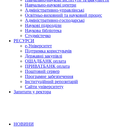
Навчально-наукові центри
Адміністративно-управлінські
Освітньо-виховний та науковий процес
Адміністративно-господарські
Наукові підрозділи
Наукова бібліотека
Студмістечко
РЕСУРСИ
е-Університет
Підтримка користувачів
Державні закупівлі
ОЩАДБАНК оплата
ПРИВАТБАНК оплата
Поштовий сервер
Програмне забезпечення
Інституційний репозитарій
Сайти університету
Запитати у ректора
НОВИНИ