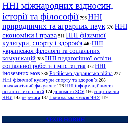
ННІ міжнародних відносин,
історії та філософії
ННІ
796
природничих та аграрних наук
ННІ
570
економіки і права
ННІ фізичної
511
культури, спорту і здоров'я
ННІ
440
української філології та соціальних
комунікацій
ННІ педагогічної освіти,
385
соціальної роботи і мистецтва
ННІ
372
іноземних мов
Російсько-українська війна
336
227
ННІ фізичної культури спорту та здоров’я
208
психологічний факультет
ННІ інформаційних та
176
освітніх технологій
допомога ЗСУ
спортсмени
174
166
ЧНУ
перемога
142
137
Приймальна комісія ЧНУ
119
АРХІВ НОВИН