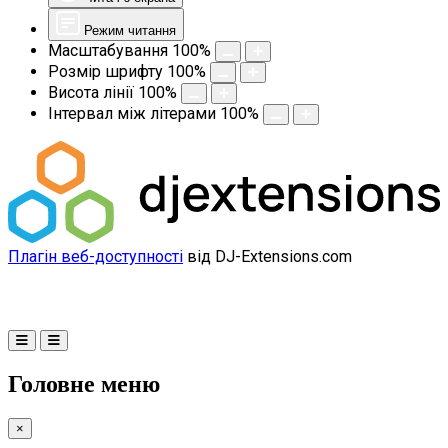
Режим читання
Масштабування
100
%
Розмір шрифту
100
%
Висота лінії
100
%
Інтервал між літерами
100
%
Плагін веб-доступності
від DJ-Extensions.com
Головне меню
×