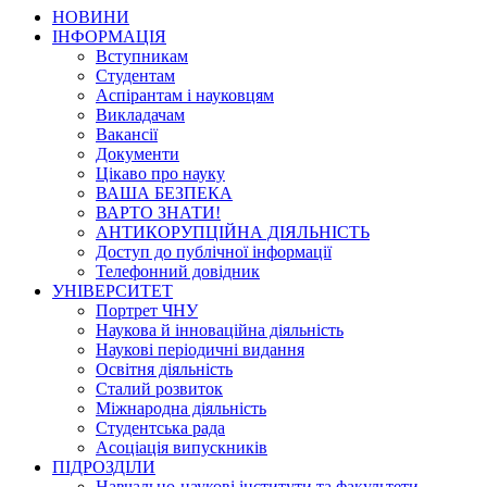
НОВИНИ
ІНФОРМАЦІЯ
Вступникам
Студентам
Аспірантам і науковцям
Викладачам
Вакансії
Документи
Цікаво про науку
ВАША БЕЗПЕКА
ВАРТО ЗНАТИ!
АНТИКОРУПЦІЙНА ДІЯЛЬНІСТЬ
Доступ до публічної інформації
Телефонний довідник
УНІВЕРСИТЕТ
Портрет ЧНУ
Наукова й інноваційна діяльність
Наукові періодичні видання
Освітня діяльність
Сталий розвиток
Міжнародна діяльність
Студентська рада
Асоціація випускників
ПІДРОЗДІЛИ
Навчально-наукові інститути та факультети