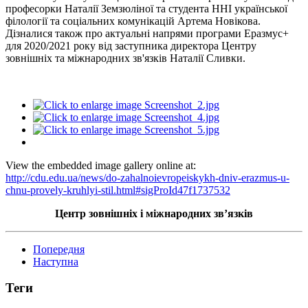
професорки Наталії Земзюліної та студента ННІ української
філології та соціальних комунікацій Артема Новікова.
Дізналися також про актуальні напрями програми Еразмус+
для 2020/2021 року від заступника директора Центру
зовнішніх та міжнародних зв'язків Наталії Сливки.
View the embedded image gallery online at:
http://cdu.edu.ua/news/do-zahalnoievropeiskykh-dniv-erazmus-u-
chnu-provely-kruhlyi-stil.html#sigProId47f1737532
Центр зовнішніх і міжнародних зв’язків
Попередня
Наступна
Теги