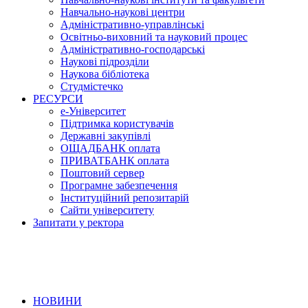
Навчально-наукові центри
Адміністративно-управлінські
Освітньо-виховний та науковий процес
Адміністративно-господарські
Наукові підрозділи
Наукова бібліотека
Студмістечко
РЕСУРСИ
е-Університет
Підтримка користувачів
Державні закупівлі
ОЩАДБАНК оплата
ПРИВАТБАНК оплата
Поштовий сервер
Програмне забезпечення
Інституційний репозитарій
Сайти університету
Запитати у ректора
НОВИНИ