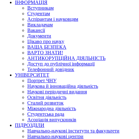
ІНФОРМАЦІЯ
Вступникам
Студентам
Аспірантам і науковцям
Викладачам
Вакансії
Документи
Цікаво про науку
ВАША БЕЗПЕКА
ВАРТО ЗНАТИ!
АНТИКОРУПЦІЙНА ДІЯЛЬНІСТЬ
Доступ до публічної інформації
Телефонний довідник
УНІВЕРСИТЕТ
Портрет ЧНУ
Наукова й інноваційна діяльність
Наукові періодичні видання
Освітня діяльність
Сталий розвиток
Міжнародна діяльність
Студентська рада
Асоціація випускників
ПІДРОЗДІЛИ
Навчально-наукові інститути та факультети
Навчально-наукові центри