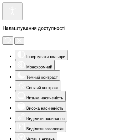
Налаштування доступності
Інвертувати кольори
Монохромний
Темний контраст
Світлий контраст
Низька насиченість
Висока насиченість
Виділити посилання
Виділити заголовки
Читач з екрана