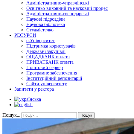
Адміністративно-управлінські
Освітньо-виховний та науковий процес
Адміністративно-господарські
Наукові підрозділи
Наукова бібліотека
Студмістечко
РЕСУРСИ
е-Університет
Підтримка користувачів
Державні закупівлі
ОЩАДБАНК оплата
ПРИВАТБАНК оплата
Поштовий сервер
Програмне забезпечення
Інституційний репозитарій
Сайти університету
Запитати у ректора
Пошук...
Пошук