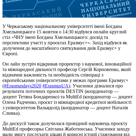
У Черкаському національному університеті імені Богдана
Хмельницького 15 жовтня о 14:30 відбувся онлайн круглий
стіл «ЧНУ імені Богдана Хмельницького: досвід та
перспективи участі у проєктах Еразмус+». Захід відбувся як
долучення до масштабного святкування днів Еразмус+ у
Європі.
Он лайн зустріч відкривав проректор з наукової, інноваційної
та міжнародної діяльності професор Сергій Корновенко, який
відзначив важливість та необхідність співпраці з
європейськими університетами у межах програми Еразмус+
(
#Erasmusdays2020
#ErasmusUA
). Учасники дізналися про
результати поточних проєктів DESTIN (координатор —
доцент Тетяна Бондаренко) та MultiEd (координатор — доцент
Олена Радченко, проєкт із міжнародної кредитної мобільності
з університетом Вальядолід (координатор — доцент Наталія
Сливка).
До дискусії також долучилася провідний науковець проєкту
MultiEd професорка Світлана Жаботинська. Учасники заходу
мали змогу послухати цікаві й корисні історії стажування від