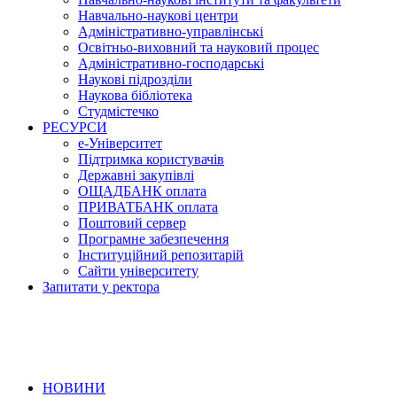
Навчально-наукові центри
Адміністративно-управлінські
Освітньо-виховний та науковий процес
Адміністративно-господарські
Наукові підрозділи
Наукова бібліотека
Студмістечко
РЕСУРСИ
е-Університет
Підтримка користувачів
Державні закупівлі
ОЩАДБАНК оплата
ПРИВАТБАНК оплата
Поштовий сервер
Програмне забезпечення
Інституційний репозитарій
Сайти університету
Запитати у ректора
НОВИНИ