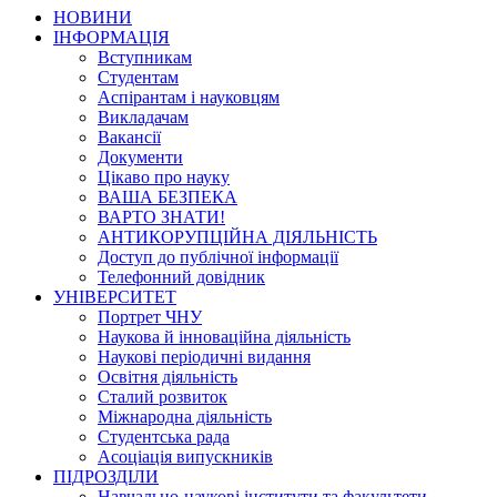
НОВИНИ
ІНФОРМАЦІЯ
Вступникам
Студентам
Аспірантам і науковцям
Викладачам
Вакансії
Документи
Цікаво про науку
ВАША БЕЗПЕКА
ВАРТО ЗНАТИ!
АНТИКОРУПЦІЙНА ДІЯЛЬНІСТЬ
Доступ до публічної інформації
Телефонний довідник
УНІВЕРСИТЕТ
Портрет ЧНУ
Наукова й інноваційна діяльність
Наукові періодичні видання
Освітня діяльність
Сталий розвиток
Міжнародна діяльність
Студентська рада
Асоціація випускників
ПІДРОЗДІЛИ
Навчально-наукові інститути та факультети