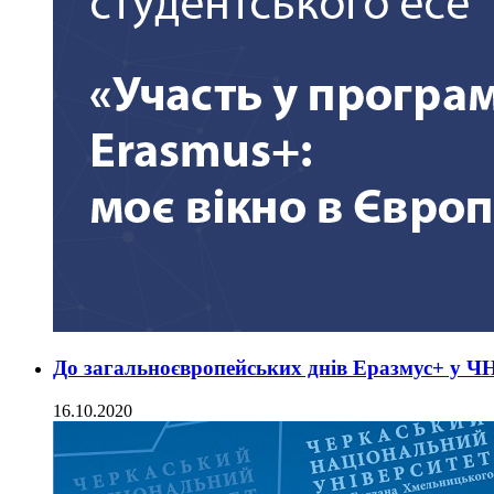
До загальноєвропейських днів Еразмус+ у Ч
16.10.2020