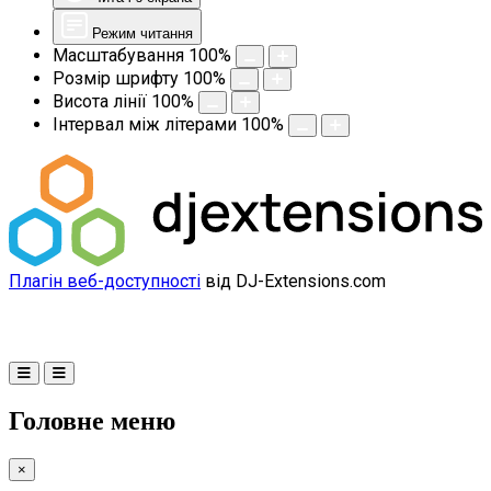
Режим читання
Масштабування
100
%
Розмір шрифту
100
%
Висота лінії
100
%
Інтервал між літерами
100
%
Плагін веб-доступності
від DJ-Extensions.com
Головне меню
×