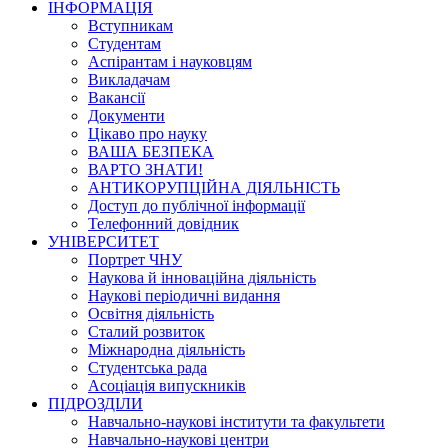
ІНФОРМАЦІЯ
Вступникам
Студентам
Аспірантам і науковцям
Викладачам
Вакансії
Документи
Цікаво про науку
ВАША БЕЗПЕКА
ВАРТО ЗНАТИ!
АНТИКОРУПЦІЙНА ДІЯЛЬНІСТЬ
Доступ до публічної інформації
Телефонний довідник
УНІВЕРСИТЕТ
Портрет ЧНУ
Наукова й інноваційна діяльність
Наукові періодичні видання
Освітня діяльність
Сталий розвиток
Міжнародна діяльність
Студентська рада
Асоціація випускників
ПІДРОЗДІЛИ
Навчально-наукові інститути та факультети
Навчально-наукові центри