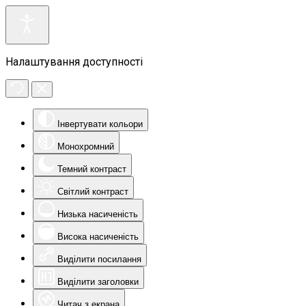
Налаштування доступності
Інвертувати кольори
Монохромний
Темний контраст
Світлий контраст
Низька насиченість
Висока насиченість
Виділити посилання
Виділити заголовки
Читач з екрана