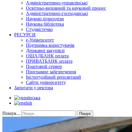
Адміністративно-управлінські
Освітньо-виховний та науковий процес
Адміністративно-господарські
Наукові підрозділи
Наукова бібліотека
Студмістечко
РЕСУРСИ
е-Університет
Підтримка користувачів
Державні закупівлі
ОЩАДБАНК оплата
ПРИВАТБАНК оплата
Поштовий сервер
Програмне забезпечення
Інституційний репозитарій
Сайти університету
Запитати у ректора
Пошук...
Пошук