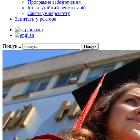
Програмне забезпечення
Інституційний репозитарій
Сайти університету
Запитати у ректора
Пошук...
Пошук