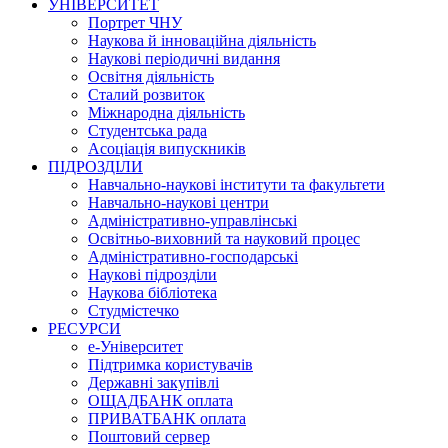
УНІВЕРСИТЕТ
Портрет ЧНУ
Наукова й інноваційна діяльність
Наукові періодичні видання
Освітня діяльність
Сталий розвиток
Міжнародна діяльність
Студентська рада
Асоціація випускників
ПІДРОЗДІЛИ
Навчально-наукові інститути та факультети
Навчально-наукові центри
Адміністративно-управлінські
Освітньо-виховний та науковий процес
Адміністративно-господарські
Наукові підрозділи
Наукова бібліотека
Студмістечко
РЕСУРСИ
е-Університет
Підтримка користувачів
Державні закупівлі
ОЩАДБАНК оплата
ПРИВАТБАНК оплата
Поштовий сервер