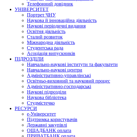
Телефонний довідник
УНІВЕРСИТЕТ
Портрет ЧНУ
Наукова й інноваційна діяльність
Наукові періодичні видання
Освітня діяльність
Сталий розвиток
Міжнародна діяльність
Студентська рада
Асоціація випускників
ПІДРОЗДІЛИ
Навчально-наукові інститути та факультети
Навчально-наукові центри
Адміністративно-управлінські
Освітньо-виховний та науковий процес
Адміністративно-господарські
Наукові підрозділи
Наукова бібліотека
Студмістечко
РЕСУРСИ
е-Університет
Підтримка користувачів
Державні закупівлі
ОЩАДБАНК оплата
ПРИВАТБАНК оплата