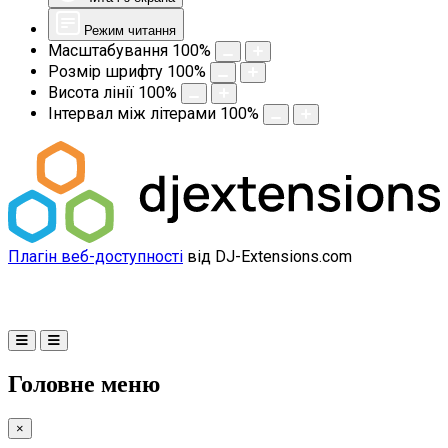
Режим читання
Масштабування
100
%
Розмір шрифту
100
%
Висота лінії
100
%
Інтервал між літерами
100
%
Плагін веб-доступності
від DJ-Extensions.com
Головне меню
×