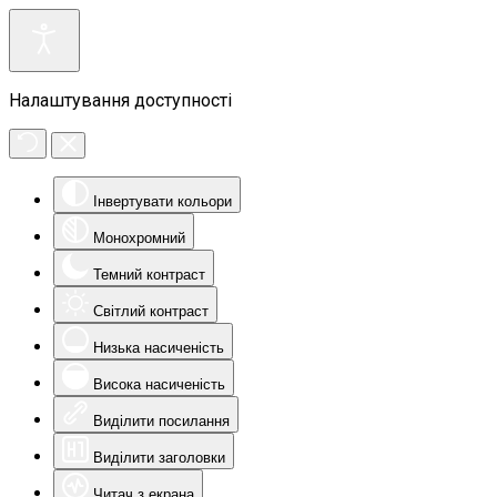
Налаштування доступності
Інвертувати кольори
Монохромний
Темний контраст
Світлий контраст
Низька насиченість
Висока насиченість
Виділити посилання
Виділити заголовки
Читач з екрана