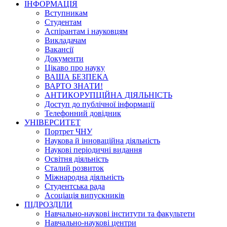
ІНФОРМАЦІЯ
Вступникам
Студентам
Аспірантам і науковцям
Викладачам
Вакансії
Документи
Цікаво про науку
ВАША БЕЗПЕКА
ВАРТО ЗНАТИ!
АНТИКОРУПЦІЙНА ДІЯЛЬНІСТЬ
Доступ до публічної інформації
Телефонний довідник
УНІВЕРСИТЕТ
Портрет ЧНУ
Наукова й інноваційна діяльність
Наукові періодичні видання
Освітня діяльність
Сталий розвиток
Міжнародна діяльність
Студентська рада
Асоціація випускників
ПІДРОЗДІЛИ
Навчально-наукові інститути та факультети
Навчально-наукові центри