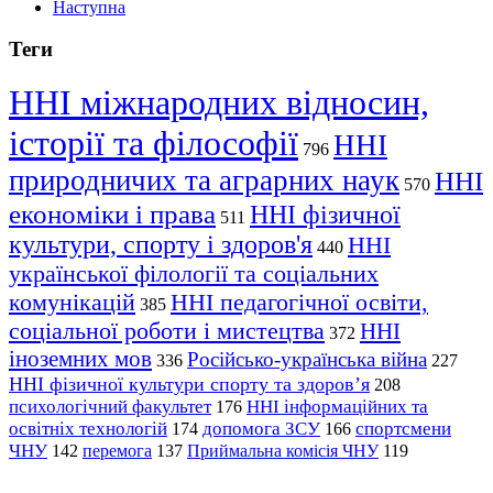
Наступна
Теги
ННІ міжнародних відносин,
історії та філософії
ННІ
796
природничих та аграрних наук
ННІ
570
економіки і права
ННІ фізичної
511
культури, спорту і здоров'я
ННІ
440
української філології та соціальних
комунікацій
ННІ педагогічної освіти,
385
соціальної роботи і мистецтва
ННІ
372
іноземних мов
Російсько-українська війна
336
227
ННІ фізичної культури спорту та здоров’я
208
психологічний факультет
ННІ інформаційних та
176
освітніх технологій
допомога ЗСУ
спортсмени
174
166
ЧНУ
перемога
142
137
Приймальна комісія ЧНУ
119