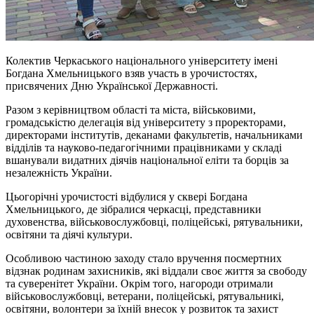
Колектив Черкаського національного університету імені
Богдана Хмельницького взяв участь в урочистостях,
присвячених Дню Української Державності.
Разом з керівництвом області та міста, військовими,
громадськістю делегація від університету з проректорами,
директорами інститутів, деканами факультетів, начальниками
відділів та науково-педагогічними працівниками у складі
вшанували видатних діячів національної еліти та борців за
незалежність України.
Цьогорічні урочистості відбулися у сквері Богдана
Хмельницького, де зібралися
черкасці
, представники
духовенства, військовослужбовці,
поліцейські
, рятувальники,
освітяни та діячі культури.
Особливою частиною заходу стало вручення посмертних
відзнак родинам захисників, які віддали своє життя за свободу
та суверенітет України. Окрім того, нагороди отримали
військовослужбовці, ветерани,
поліцейські
, рятувальникі,
освітяни, волонтери за їхній внесок у розвиток та захист