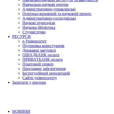
Навчально-наукові центри
Адміністративно-управлінські
Освітньо-виховний та науковий процес
Адміністративно-господарські
Наукові підрозділи
Наукова бібліотека
Студмістечко
РЕСУРСИ
е-Університет
Підтримка користувачів
Державні закупівлі
ОЩАДБАНК оплата
ПРИВАТБАНК оплата
Поштовий сервер
Програмне забезпечення
Інституційний репозитарій
Сайти університету
Запитати у ректора
НОВИНИ