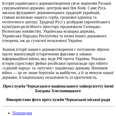
Історія українського державотворення сягає корінням Руської
середньовічної держави, центром якої був Київ. Саме Русь
заклала фундамент державницьких традицій українців,
ставши колискою нашого герба, грошової одиниці та
політичного центру. Традиції Русі у розбудові європейського
культурно-релігійного простору продовжили Галицько-
Волинське князівство, Українська козацька держава,
Українська Народна Республіка та низка інших державних
утворень, аж до сучасної незалежної України.
Знання історії нашого державотворення є потужною зброєю
проти маніпуляцій історичними фактами в умовах
інформаційної війни, яку веде РФ проти України. Реальна
історія спростовує фейки російської пропаганди про нібито
«єдиний народ» та «штучну» українську державу. Нинішня
війна — це не лише боротьба за майбутнє, а й за минуле нашої
держави, її національну незалежність та ідентичність.
Пресcлужба
Черкаського національного університету імені
Богдана Хмельницького
Використано фото пресслужби Черкаської міської ради
Попередня