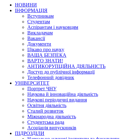
НОВИНИ
ІНФОРМАЦІЯ
Вступникам
Студентам
Аспірантам і науковцям
Викладачам
Вакансії
Документи
Цікаво про науку
ВАША БЕЗПЕКА
ВАРТО ЗНАТИ!
АНТИКОРУПЦІЙНА ДІЯЛЬНІСТЬ
Доступ до публічної інформації
Телефонний довідник
УНІВЕРСИТЕТ
Портрет ЧНУ
Наукова й інноваційна діяльність
Наукові періодичні видання
Освітня діяльність
Сталий розвиток
Міжнародна діяльність
Студентська рада
Асоціація випускників
ПІДРОЗДІЛИ
Навчально-наукові інститути та факультети