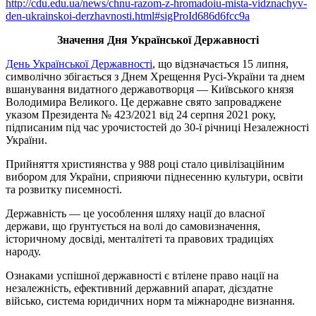
http://cdu.edu.ua/news/chnu-razom-z-hromadoiu-mista-vidznachyv-
den-ukrainskoi-derzhavnosti.html#sigProId686d6fcc9a
Значення Дня Української Державності
День Української Державності
, що відзначається 15 липня,
символічно збігається з Днем Хрещення Русі-України та днем
вшанування видатного державотворця — Київського князя
Володимира Великого. Це державне свято запроваджене
указом Президента № 423/2021 від 24 серпня 2021 року,
підписаним під час урочистостей до 30-ї річниці Незалежності
України.
Прийняття християнства у 988 році стало цивілізаційним
вибором для України, сприяючи піднесенню культури, освіти
та розвитку писемності.
Державність — це уособлення шляху нації до власної
держави, що ґрунтується на волі до самовизначення,
історичному досвіді, менталітеті та правових традиціях
народу.
Ознаками успішної державності є втілене право нації на
незалежність, ефективний державний апарат, дієздатне
військо, система юридичних норм та міжнародне визнання.