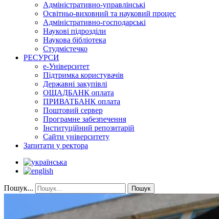
Адміністративно-управлінські
Освітньо-виховний та науковий процес
Адміністративно-господарські
Наукові підрозділи
Наукова бібліотека
Студмістечко
РЕСУРСИ
е-Університет
Підтримка користувачів
Державні закупівлі
ОЩАДБАНК оплата
ПРИВАТБАНК оплата
Поштовий сервер
Програмне забезпечення
Інституційний репозитарій
Сайти університету
Запитати у ректора
Пошук...
Пошук