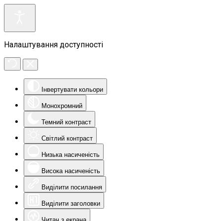
Налаштування доступності
Інвертувати кольори
Монохромний
Темний контраст
Світлий контраст
Низька насиченість
Висока насиченість
Виділити посилання
Виділити заголовки
Читач з екрана