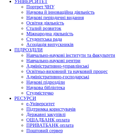
УНІВЕРСИТЕТ
Портрет ЧНУ
Наукова й інноваційна діяльність
Наукові періодичні видання
Освітня діяльність
Сталий розвиток
Міжнародна діяльність
Студентська рада
Асоціація випускників
ПІДРОЗДІЛИ
Навчально-наукові інститути та факультети
Навчально-наукові центри
Адміністративно-управлінські
Освітньо-виховний та науковий процес
Адміністративно-господарські
Наукові підрозділи
Наукова бібліотека
Студмістечко
РЕСУРСИ
е-Університет
Підтримка користувачів
Державні закупівлі
ОЩАДБАНК оплата
ПРИВАТБАНК оплата
Поштовий сервер