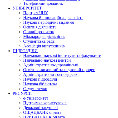
Телефонний довідник
УНІВЕРСИТЕТ
Портрет ЧНУ
Наукова й інноваційна діяльність
Наукові періодичні видання
Освітня діяльність
Сталий розвиток
Міжнародна діяльність
Студентська рада
Асоціація випускників
ПІДРОЗДІЛИ
Навчально-наукові інститути та факультети
Навчально-наукові центри
Адміністративно-управлінські
Освітньо-виховний та науковий процес
Адміністративно-господарські
Наукові підрозділи
Наукова бібліотека
Студмістечко
РЕСУРСИ
е-Університет
Підтримка користувачів
Державні закупівлі
ОЩАДБАНК оплата
ПРИВАТБАНК оплата