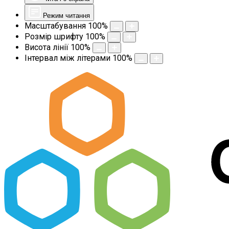
Режим читання
Масштабування
100
%
Розмір шрифту
100
%
Висота лінії
100
%
Інтервал між літерами
100
%