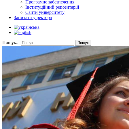
Програмне забезпечення
Інституційний репозитарій
Сайти університету
Запитати у ректора
Пошук...
Пошук