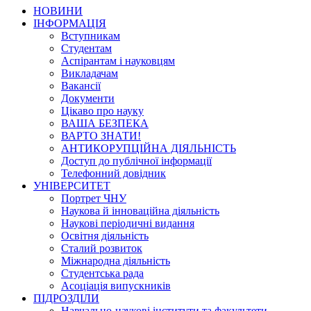
НОВИНИ
ІНФОРМАЦІЯ
Вступникам
Студентам
Аспірантам і науковцям
Викладачам
Вакансії
Документи
Цікаво про науку
ВАША БЕЗПЕКА
ВАРТО ЗНАТИ!
АНТИКОРУПЦІЙНА ДІЯЛЬНІСТЬ
Доступ до публічної інформації
Телефонний довідник
УНІВЕРСИТЕТ
Портрет ЧНУ
Наукова й інноваційна діяльність
Наукові періодичні видання
Освітня діяльність
Сталий розвиток
Міжнародна діяльність
Студентська рада
Асоціація випускників
ПІДРОЗДІЛИ
Навчально-наукові інститути та факультети