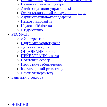
Навчально-наукові центри
Адміністративно-управлінські
Освітньо-виховний та науковий процес
Адміністративно-господарські
Наукові підрозділи
Наукова бібліотека
Студмістечко
РЕСУРСИ
е-Університет
Підтримка користувачів
Державні закупівлі
ОЩАДБАНК оплата
ПРИВАТБАНК оплата
Поштовий сервер
Програмне забезпечення
Інституційний репозитарій
Сайти університету
Запитати у ректора
НОВИНИ