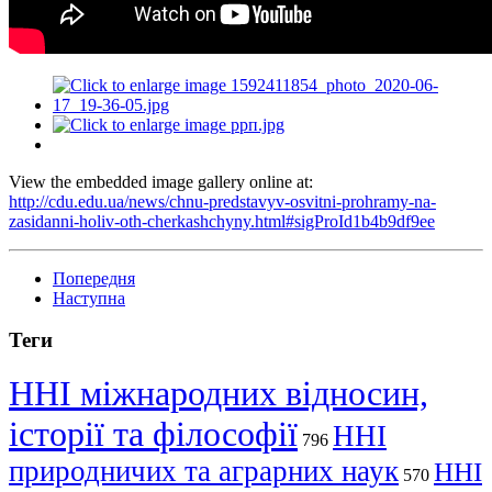
View the embedded image gallery online at:
http://cdu.edu.ua/news/chnu-predstavyv-osvitni-prohramy-na-
zasidanni-holiv-oth-cherkashchyny.html#sigProId1b4b9df9ee
Попередня
Наступна
Теги
ННІ міжнародних відносин,
історії та філософії
ННІ
796
природничих та аграрних наук
ННІ
570