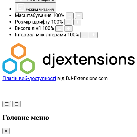
Режим читання
Масштабування
100
%
Розмір шрифту
100
%
Висота лінії
100
%
Інтервал між літерами
100
%
Плагін веб-доступності
від DJ-Extensions.com
Головне меню
×