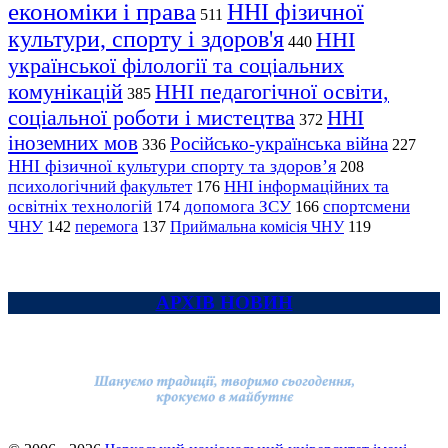
економіки і права
ННІ фізичної
511
культури, спорту і здоров'я
ННІ
440
української філології та соціальних
комунікацій
ННІ педагогічної освіти,
385
соціальної роботи і мистецтва
ННІ
372
іноземних мов
Російсько-українська війна
336
227
ННІ фізичної культури спорту та здоров’я
208
психологічний факультет
ННІ інформаційних та
176
освітніх технологій
допомога ЗСУ
спортсмени
174
166
ЧНУ
перемога
142
137
Приймальна комісія ЧНУ
119
АРХІВ НОВИН