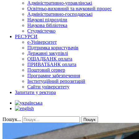
Адміністративно-управлінські
Освітньо-виховний та науковий процес
Адміністративно-господарські
Наукові підрозділи
Наукова бібліотека
Студмістечко
РЕСУРСИ
е-Університет
Підтримка користувачів
Державні закупівлі
ОЩАДБАНК оплата
ПРИВАТБАНК оплата
Поштовий сервер
Програмне забезпечення
Інституційний репозитарій
Сайти університету
Запитати у ректора
Пошук...
Пошук