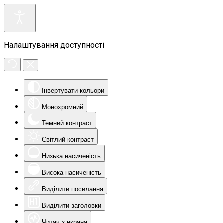
Налаштування доступності
Інвертувати кольори
Монохромний
Темний контраст
Світлий контраст
Низька насиченість
Висока насиченість
Виділити посилання
Виділити заголовки
Читач з екрана