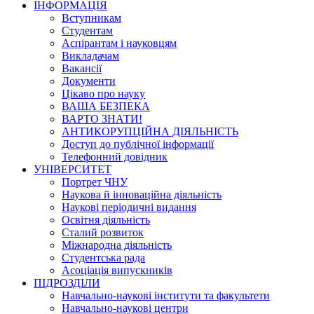
ІНФОРМАЦІЯ
Вступникам
Студентам
Аспірантам і науковцям
Викладачам
Вакансії
Документи
Цікаво про науку
ВАША БЕЗПЕКА
ВАРТО ЗНАТИ!
АНТИКОРУПЦІЙНА ДІЯЛЬНІСТЬ
Доступ до публічної інформації
Телефонний довідник
УНІВЕРСИТЕТ
Портрет ЧНУ
Наукова й інноваційна діяльність
Наукові періодичні видання
Освітня діяльність
Сталий розвиток
Міжнародна діяльність
Студентська рада
Асоціація випускників
ПІДРОЗДІЛИ
Навчально-наукові інститути та факультети
Навчально-наукові центри