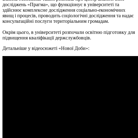
досліджень «Прагма», що функціонує в університеті та
здійснює комплексне дослідження соціально-економічних
явищ і процесів, проводить соціологічні дослідження та надає
консультаційні послуги територіальним громадам.
Окрім цього, в університеті розпочали освітню підготовку для
підвищення кваліфікації держслужбовців.
Детальніше у відеосюжеті «Нової Доби»: