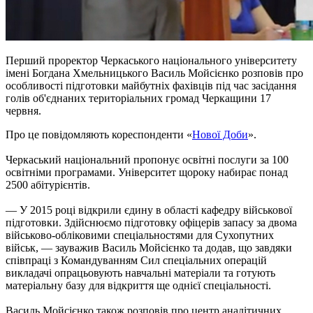
Перший проректор Черкаського національного університету
імені Богдана Хмельницького Василь Мойсієнко розповів про
особливості підготовки майбутніх фахівців під час засідання
голів об'єднаних територіальних громад Черкащини 17
червня.
Про це повідомляють кореспонденти «
Нової Доби
».
Черкаський національний пропонує освітні послуги за 100
освітніми програмами. Університет щороку набирає понад
2500 абітурієнтів.
— У 2015 році відкрили єдину в області кафедру військової
підготовки. Здійснюємо підготовку офіцерів запасу за двома
військово-обліковими спеціальностями для Сухопутних
військ, — зауважив Василь Мойсієнко та додав, що завдяки
співпраці з Командуванням Сил спеціальних операцій
викладачі опрацьовують навчальні матеріали та готують
матеріальну базу для відкриття ще однієї спеціальності.
Василь Мойсієнко також розповів про центр аналітичних