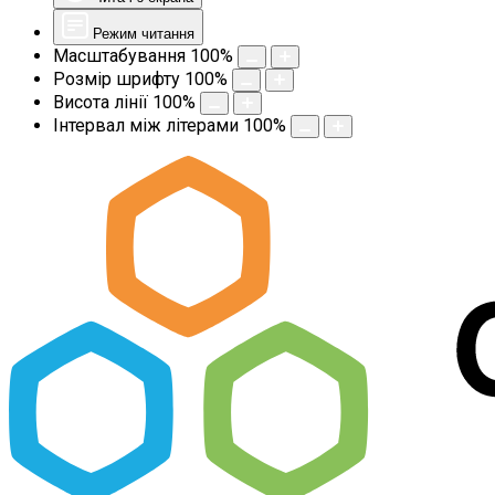
Режим читання
Масштабування
100
%
Розмір шрифту
100
%
Висота лінії
100
%
Інтервал між літерами
100
%