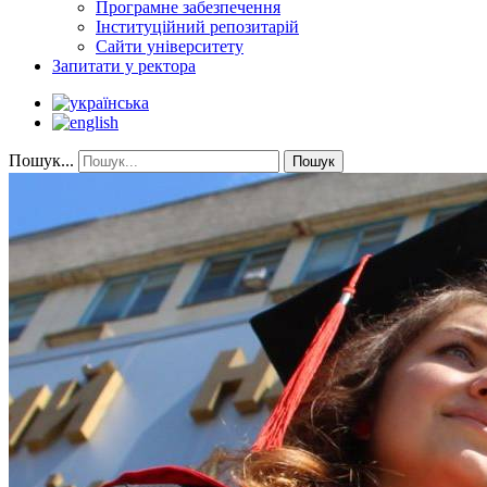
Програмне забезпечення
Інституційний репозитарій
Сайти університету
Запитати у ректора
Пошук...
Пошук