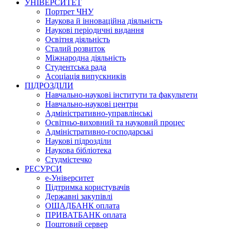
УНІВЕРСИТЕТ
Портрет ЧНУ
Наукова й інноваційна діяльність
Наукові періодичні видання
Освітня діяльність
Сталий розвиток
Міжнародна діяльність
Студентська рада
Асоціація випускників
ПІДРОЗДІЛИ
Навчально-наукові інститути та факультети
Навчально-наукові центри
Адміністративно-управлінські
Освітньо-виховний та науковий процес
Адміністративно-господарські
Наукові підрозділи
Наукова бібліотека
Студмістечко
РЕСУРСИ
е-Університет
Підтримка користувачів
Державні закупівлі
ОЩАДБАНК оплата
ПРИВАТБАНК оплата
Поштовий сервер