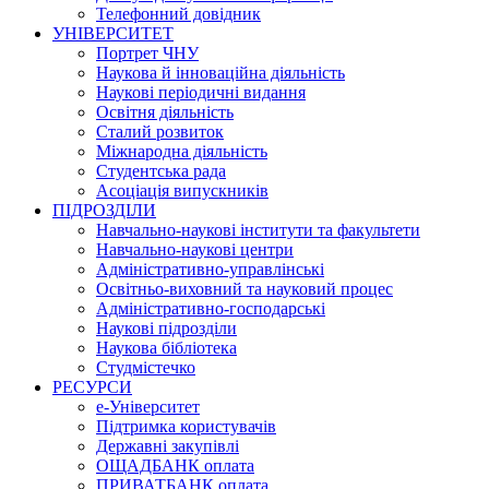
Телефонний довідник
УНІВЕРСИТЕТ
Портрет ЧНУ
Наукова й інноваційна діяльність
Наукові періодичні видання
Освітня діяльність
Сталий розвиток
Міжнародна діяльність
Студентська рада
Асоціація випускників
ПІДРОЗДІЛИ
Навчально-наукові інститути та факультети
Навчально-наукові центри
Адміністративно-управлінські
Освітньо-виховний та науковий процес
Адміністративно-господарські
Наукові підрозділи
Наукова бібліотека
Студмістечко
РЕСУРСИ
е-Університет
Підтримка користувачів
Державні закупівлі
ОЩАДБАНК оплата
ПРИВАТБАНК оплата