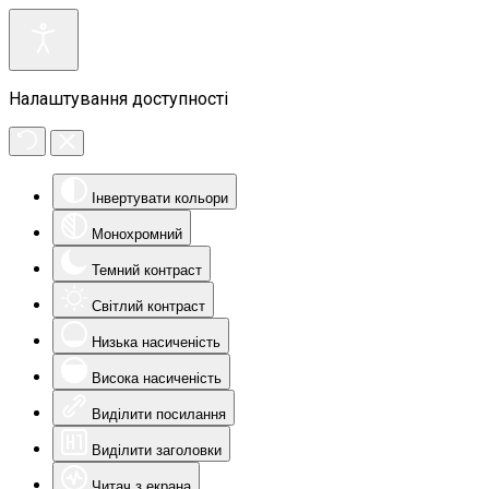
Налаштування доступності
Інвертувати кольори
Монохромний
Темний контраст
Світлий контраст
Низька насиченість
Висока насиченість
Виділити посилання
Виділити заголовки
Читач з екрана