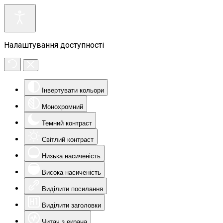
Налаштування доступності
Інвертувати кольори
Монохромний
Темний контраст
Світлий контраст
Низька насиченість
Висока насиченість
Виділити посилання
Виділити заголовки
Читач з екрана