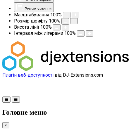
Режим читання
Масштабування
100
%
Розмір шрифту
100
%
Висота лінії
100
%
Інтервал між літерами
100
%
Плагін веб-доступності
від DJ-Extensions.com
Головне меню
×