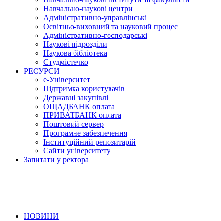
Навчально-наукові центри
Адміністративно-управлінські
Освітньо-виховний та науковий процес
Адміністративно-господарські
Наукові підрозділи
Наукова бібліотека
Студмістечко
РЕСУРСИ
е-Університет
Підтримка користувачів
Державні закупівлі
ОЩАДБАНК оплата
ПРИВАТБАНК оплата
Поштовий сервер
Програмне забезпечення
Інституційний репозитарій
Сайти університету
Запитати у ректора
НОВИНИ