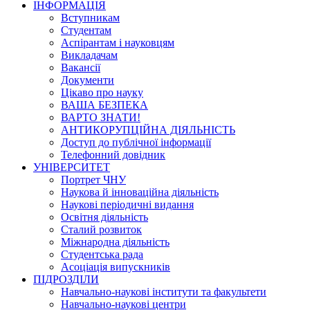
ІНФОРМАЦІЯ
Вступникам
Студентам
Аспірантам і науковцям
Викладачам
Вакансії
Документи
Цікаво про науку
ВАША БЕЗПЕКА
ВАРТО ЗНАТИ!
АНТИКОРУПЦІЙНА ДІЯЛЬНІСТЬ
Доступ до публічної інформації
Телефонний довідник
УНІВЕРСИТЕТ
Портрет ЧНУ
Наукова й інноваційна діяльність
Наукові періодичні видання
Освітня діяльність
Сталий розвиток
Міжнародна діяльність
Студентська рада
Асоціація випускників
ПІДРОЗДІЛИ
Навчально-наукові інститути та факультети
Навчально-наукові центри