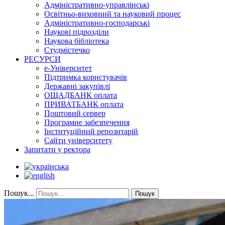
Адміністративно-управлінські
Освітньо-виховний та науковий процес
Адміністративно-господарські
Наукові підрозділи
Наукова бібліотека
Студмістечко
РЕСУРСИ
е-Університет
Підтримка користувачів
Державні закупівлі
ОЩАДБАНК оплата
ПРИВАТБАНК оплата
Поштовий сервер
Програмне забезпечення
Інституційний репозитарій
Сайти університету
Запитати у ректора
Пошук...
Пошук