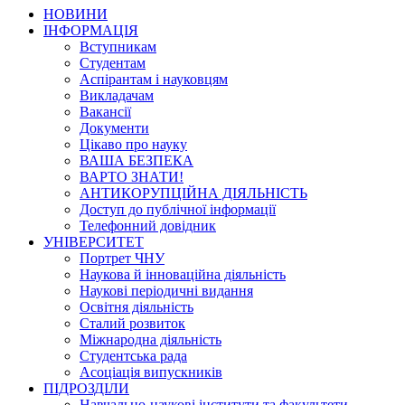
НОВИНИ
ІНФОРМАЦІЯ
Вступникам
Студентам
Аспірантам і науковцям
Викладачам
Вакансії
Документи
Цікаво про науку
ВАША БЕЗПЕКА
ВАРТО ЗНАТИ!
АНТИКОРУПЦІЙНА ДІЯЛЬНІСТЬ
Доступ до публічної інформації
Телефонний довідник
УНІВЕРСИТЕТ
Портрет ЧНУ
Наукова й інноваційна діяльність
Наукові періодичні видання
Освітня діяльність
Сталий розвиток
Міжнародна діяльність
Студентська рада
Асоціація випускників
ПІДРОЗДІЛИ
Навчально-наукові інститути та факультети