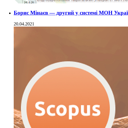
Борис Мінаєв — другий у системі МОН Украї
20.04.2021