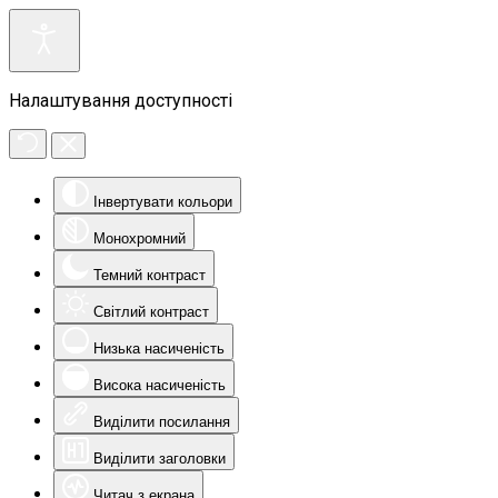
Налаштування доступності
Інвертувати кольори
Монохромний
Темний контраст
Світлий контраст
Низька насиченість
Висока насиченість
Виділити посилання
Виділити заголовки
Читач з екрана