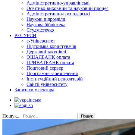
Адміністративно-управлінські
Освітньо-виховний та науковий процес
Адміністративно-господарські
Наукові підрозділи
Наукова бібліотека
Студмістечко
РЕСУРСИ
е-Університет
Підтримка користувачів
Державні закупівлі
ОЩАДБАНК оплата
ПРИВАТБАНК оплата
Поштовий сервер
Програмне забезпечення
Інституційний репозитарій
Сайти університету
Запитати у ректора
Пошук...
Пошук