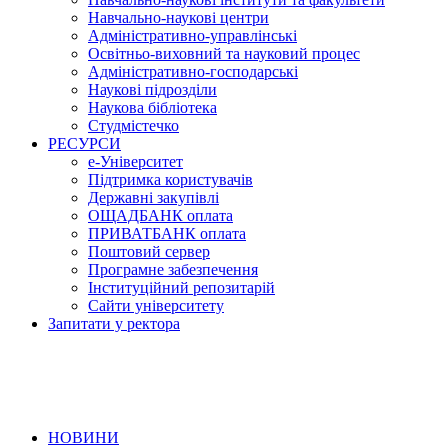
Навчально-наукові центри
Адміністративно-управлінські
Освітньо-виховний та науковий процес
Адміністративно-господарські
Наукові підрозділи
Наукова бібліотека
Студмістечко
РЕСУРСИ
е-Університет
Підтримка користувачів
Державні закупівлі
ОЩАДБАНК оплата
ПРИВАТБАНК оплата
Поштовий сервер
Програмне забезпечення
Інституційний репозитарій
Сайти університету
Запитати у ректора
НОВИНИ