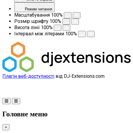
Режим читання
Масштабування
100
%
Розмір шрифту
100
%
Висота лінії
100
%
Інтервал між літерами
100
%
Плагін веб-доступності
від DJ-Extensions.com
Головне меню
×