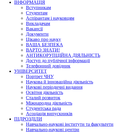
ІНФОРМАЦІЯ
Вступникам
Студентам
Аспірантам і науковцям
Викладачам
Вакансії
Документи
Цікаво про науку
ВАША БЕЗПЕКА
ВАРТО ЗНАТИ!
АНТИКОРУПЦІЙНА ДІЯЛЬНІСТЬ
Доступ до публічної інформації
Телефонний довідник
УНІВЕРСИТЕТ
Портрет ЧНУ
Наукова й інноваційна діяльність
Наукові періодичні видання
Освітня діяльність
Сталий розвиток
Міжнародна діяльність
Студентська рада
Асоціація випускників
ПІДРОЗДІЛИ
Навчально-наукові інститути та факультети
Навчально-наукові центри