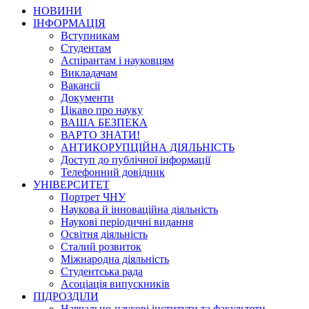
НОВИНИ
ІНФОРМАЦІЯ
Вступникам
Студентам
Аспірантам і науковцям
Викладачам
Вакансії
Документи
Цікаво про науку
ВАША БЕЗПЕКА
ВАРТО ЗНАТИ!
АНТИКОРУПЦІЙНА ДІЯЛЬНІСТЬ
Доступ до публічної інформації
Телефонний довідник
УНІВЕРСИТЕТ
Портрет ЧНУ
Наукова й інноваційна діяльність
Наукові періодичні видання
Освітня діяльність
Сталий розвиток
Міжнародна діяльність
Студентська рада
Асоціація випускників
ПІДРОЗДІЛИ
Навчально-наукові інститути та факультети