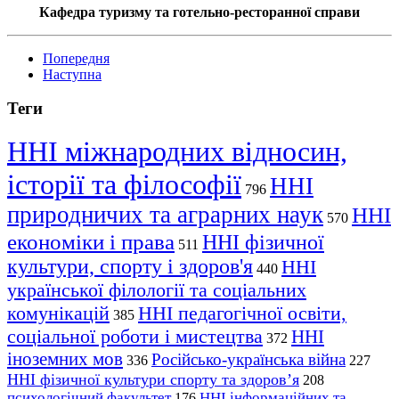
Кафедра туризму та готельно-ресторанної справи
Попередня
Наступна
Теги
ННІ міжнародних відносин,
історії та філософії
ННІ
796
природничих та аграрних наук
ННІ
570
економіки і права
ННІ фізичної
511
культури, спорту і здоров'я
ННІ
440
української філології та соціальних
комунікацій
ННІ педагогічної освіти,
385
соціальної роботи і мистецтва
ННІ
372
іноземних мов
Російсько-українська війна
336
227
ННІ фізичної культури спорту та здоров’я
208
психологічний факультет
ННІ інформаційних та
176