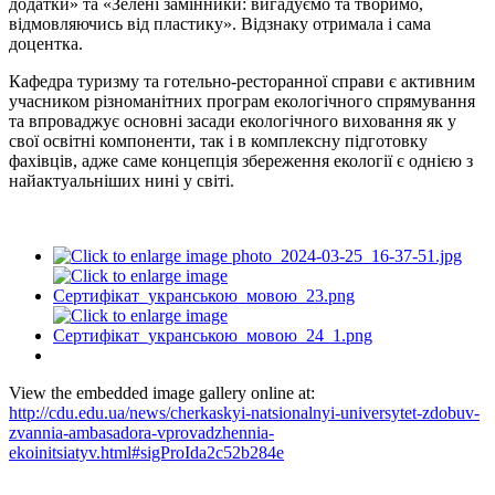
додатки» та «Зелені замінники: вигадуємо та творимо,
відмовляючись від пластику». Відзнаку отримала і сама
доцентка.
Кафедра туризму та готельно-ресторанної справи є активним
учасником різноманітних програм екологічного спрямування
та впроваджує основні засади екологічного виховання як у
свої освітні компоненти, так і в комплексну підготовку
фахівців, адже саме концепція збереження екології є однією з
найактуальніших нині у світі.
View the embedded image gallery online at:
http://cdu.edu.ua/news/cherkaskyi-natsionalnyi-universytet-zdobuv-
zvannia-ambasadora-vprovadzhennia-
ekoinitsiatyv.html#sigProIda2c52b284e