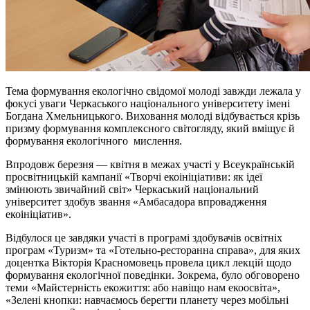
Тема формування екологічно свідомої молоді завжди лежала у
фокусі уваги Черкаського національного університету імені
Богдана Хмельницького. Виховання молоді відбувається крізь
призму формування комплексного світогляду, який вміщує й
формування екологічного мислення.
Впродовж березня — квітня в межах участі у Всеукраїнській
просвітницькій кампанії «Творчі екоініціативи: як ідеї
змінюють звичайний світ» Черкаський національний
університет здобув звання «Амбасадора впровадження
екоініціатив».
Відбулося це завдяки участі в програмі здобувачів освітніх
програм «Туризм» та «Готельно-ресторанна справа», для яких
доцентка Вікторія Красномовець провела цикл лекцій щодо
формування екологічної поведінки. Зокрема, було обговорено
теми «Майстерність екожиття: або навіщо нам екоосвіта»,
«Зелені кнопки: навчаємось берегти планету через мобільні