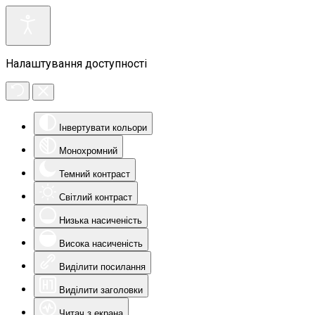
Налаштування доступності
Інвертувати кольори
Монохромний
Темний контраст
Світлий контраст
Низька насиченість
Висока насиченість
Виділити посилання
Виділити заголовки
Читач з екрана