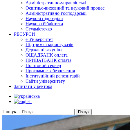
Адміністративно-управлінські
Освітньо-виховний та науковий процес
Адміністративно-господарські
Наукові підрозділи
Наукова бібліотека
Студмістечко
РЕСУРСИ
е-Університет
Підтримка користувачів
Державні закупівлі
ОЩАДБАНК оплата
ПРИВАТБАНК оплата
Поштовий сервер
Програмне забезпечення
Інституційний репозитарій
Сайти університету
Запитати у ректора
Пошук...
Пошук