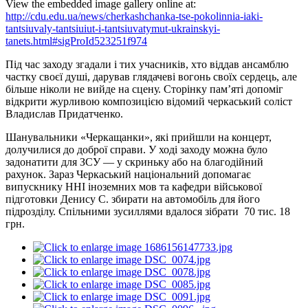
View the embedded image gallery online at:
http://cdu.edu.ua/news/cherkashchanka-tse-pokolinnia-iaki-
tantsiuvaly-tantsiuiut-i-tantsiuvatymut-ukrainskyi-
tanets.html#sigProId523251f974
Під час заходу згадали і тих учасників, хто віддав ансамблю
частку своєї душі, дарував глядачеві вогонь своїх сердець, але
більше ніколи не вийде на сцену. Сторінку пам’яті допоміг
відкрити журливою композицією відомий черкаський соліст
Владислав Придатченко.
Шанувальники «Черкащанки», які прийшли на концерт,
долучилися до доброї справи. У ході заходу можна було
задонатити для ЗСУ — у скриньку або на благодійний
рахунок. Зараз Черкаський національний допомагає
випускнику ННІ іноземних мов та кафедри військової
підготовки Денису С. збирати на автомобіль для його
підрозділу. Спільними зусиллями вдалося зібрати 70 тис. 18
грн.