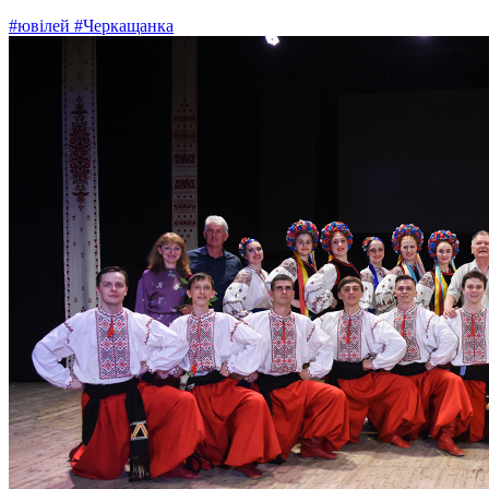
#ювілей
#Черкащанка