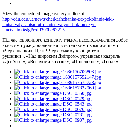
View the embedded image gallery online at:
http://cdu.edu.ua/news/cherkashchanka-tse-pokolinnia-iaki-
tantsiuvaly-tantsiuiut-i-tantsiuvatymut-ukrainskyi-
tanets.html#sigProId399bc83215
Під час ювілейного концерту глядачі насолоджувалися добре
відомими уже улюбленими мистецькими композиціями
«Черкащанки». Це «В Черкаському краї цвітуть
рушники», «Над широким Дніпром», українська кадриль
«Дев’ятка», «Весняний козачок», «Про любов», «Гопак».