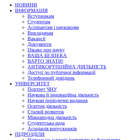
НОВИНИ
ІНФОРМАЦІЯ
Вступникам
Студентам
Аспірантам і науковцям
Викладачам
Вакансії
Документи
Цікаво про науку
ВАША БЕЗПЕКА
ВАРТО ЗНАТИ!
АНТИКОРУПЦІЙНА ДІЯЛЬНІСТЬ
Доступ до публічної інформації
Телефонний довідник
УНІВЕРСИТЕТ
Портрет ЧНУ
Наукова й інноваційна діяльність
Наукові періодичні видання
Освітня діяльність
Сталий розвиток
Міжнародна діяльність
Студентська рада
Асоціація випускників
ПІДРОЗДІЛИ
Навчально-наукові інститути та факультети