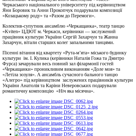
Черкаського національного університету під керівництвом
Яни Боровик та Анни Прокопчук подарували композиції
«Козацькому роду» та «Разом до Перемоги».
Колектив-супутник ансамблю «Черкащанка», театр танцю
«Kviten» ЦДЮТ м. Черкаси, керівники — заслужений
працівник культури України Сергій Захарчун та Жанна
Захарчун, вітали старших колег запальними танцями.
Пісенні вітання від квартету «Рута-м’ята» міського будинку
культури ім. І. Кулика (керівники Наталія Гожа та Дмитро
Фурса) зачарували весь повний зал філармонії гостей
«Черкащанки» проникливим виконанням «Доле моя» та
«Летіла зозуля». А ансамбль сучасного бального танцю
«Алегро» під керівництвом заслужених працівників культури
України Анатолія та Каріни Неверовських подарували
романтичну композицію «Ніч яка місячна».