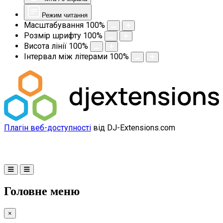
Режим читання
Масштабування
100
%
Розмір шрифту
100
%
Висота лінії
100
%
Інтервал між літерами
100
%
Плагін веб-доступності
від DJ-Extensions.com
Головне меню
×