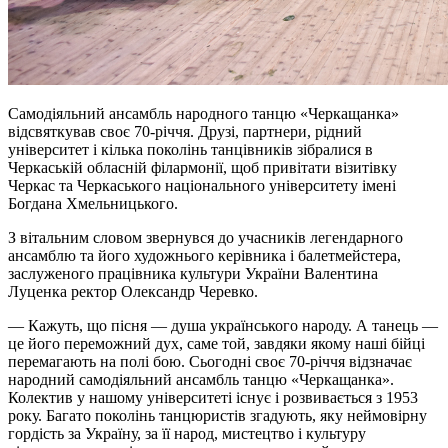
Самодіяльний ансамбль народного танцю «Черкащанка»
відсвяткував своє 70-річчя. Друзі, партнери, рідний
університет і кілька поколінь танцівників зібралися в
Черкаській обласній філармонії, щоб привітати візитівку
Черкас та Черкаського національного університету імені
Богдана Хмельницького.
З вітальним словом звернувся до учасників легендарного
ансамблю та його художнього керівника і балетмейстера,
заслуженого працівника культури України Валентина
Луценка ректор Олександр Черевко.
— Кажуть, що пісня — душа українського народу. А танець —
це його переможний дух, саме той, завдяки якому наші бійці
перемагають на полі бою. Сьогодні своє 70-річчя відзначає
народний самодіяльний ансамбль танцю «Черкащанка».
Колектив у нашому університеті існує і розвивається з 1953
року. Багато поколінь танцюристів згадують, яку неймовірну
гордість за Україну, за її народ, мистецтво і культуру