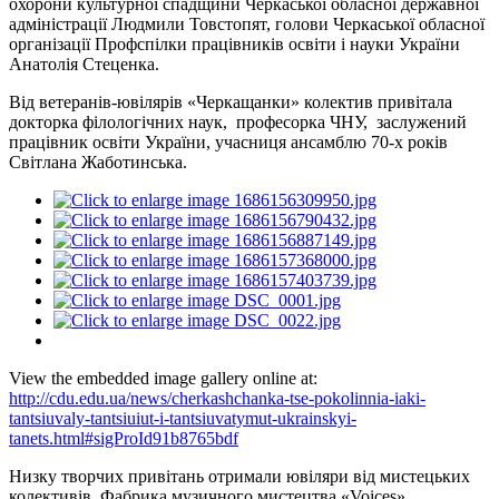
охорони культурної спадщини Черкаської обласної державної
адміністрації Людмили Товстопят, голови Черкаської обласної
організації Профспілки працівників освіти і науки України
Анатолія Стеценка.
Від ветеранів-ювілярів «Черкащанки» колектив привітала
докторка філологічних наук, професорка ЧНУ, заслужений
працівник освіти України, учасниця ансамблю 70-х років
Світлана Жаботинська.
View the embedded image gallery online at:
http://cdu.edu.ua/news/cherkashchanka-tse-pokolinnia-iaki-
tantsiuvaly-tantsiuiut-i-tantsiuvatymut-ukrainskyi-
tanets.html#sigProId91b8765bdf
Низку творчих привітань отримали ювіляри від мистецьких
колективів. Фабрика музичного мистецтва «Voiсes»