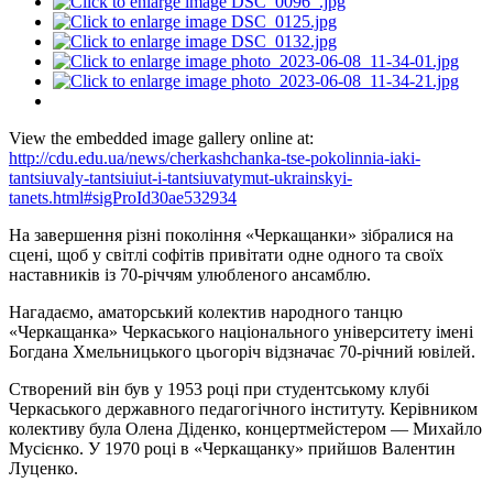
View the embedded image gallery online at:
http://cdu.edu.ua/news/cherkashchanka-tse-pokolinnia-iaki-
tantsiuvaly-tantsiuiut-i-tantsiuvatymut-ukrainskyi-
tanets.html#sigProId30ae532934
На завершення різні покоління «Черкащанки» зібралися на
сцені, щоб у світлі софітів привітати одне одного та своїх
наставників із 70-річчям улюбленого ансамблю.
Нагадаємо, аматорський колектив народного танцю
«Черкащанка» Черкаського національного університету імені
Богдана Хмельницького цьогоріч відзначає 70-річний ювілей.
Створений він був у 1953 році при студентському клубі
Черкаського державного педагогічного інституту. Керівником
колективу була Олена Діденко, концертмейстером — Михайло
Мусієнко. У 1970 році в «Черкащанку» прийшов Валентин
Луценко.