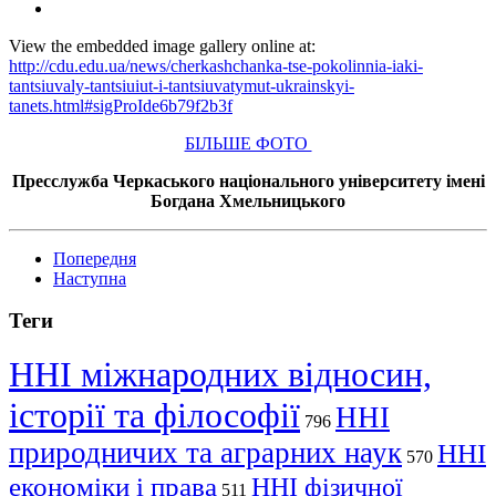
View the embedded image gallery online at:
http://cdu.edu.ua/news/cherkashchanka-tse-pokolinnia-iaki-
tantsiuvaly-tantsiuiut-i-tantsiuvatymut-ukrainskyi-
tanets.html#sigProIde6b79f2b3f
БІЛЬШЕ ФОТО
Пресслужба Черкаського національного університету імені
Богдана Хмельницького
Попередня
Наступна
Теги
ННІ міжнародних відносин,
історії та філософії
ННІ
796
природничих та аграрних наук
ННІ
570
економіки і права
ННІ фізичної
511