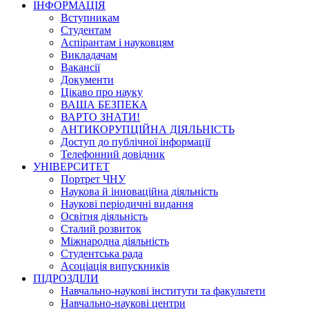
ІНФОРМАЦІЯ
Вступникам
Студентам
Аспірантам і науковцям
Викладачам
Вакансії
Документи
Цікаво про науку
ВАША БЕЗПЕКА
ВАРТО ЗНАТИ!
АНТИКОРУПЦІЙНА ДІЯЛЬНІСТЬ
Доступ до публічної інформації
Телефонний довідник
УНІВЕРСИТЕТ
Портрет ЧНУ
Наукова й інноваційна діяльність
Наукові періодичні видання
Освітня діяльність
Сталий розвиток
Міжнародна діяльність
Студентська рада
Асоціація випускників
ПІДРОЗДІЛИ
Навчально-наукові інститути та факультети
Навчально-наукові центри