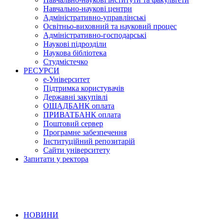
Навчально-наукові центри
Адміністративно-управлінські
Освітньо-виховний та науковий процес
Адміністративно-господарські
Наукові підрозділи
Наукова бібліотека
Студмістечко
РЕСУРСИ
е-Університет
Підтримка користувачів
Державні закупівлі
ОЩАДБАНК оплата
ПРИВАТБАНК оплата
Поштовий сервер
Програмне забезпечення
Інституційний репозитарій
Сайти університету
Запитати у ректора
НОВИНИ