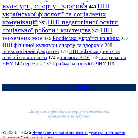
культури, спорту і здоров'я
ННІ
440
української філології та соціальних
комунікацій
ННІ педагогічної освіти,
385
соціальної роботи і мистецтва
ННІ
372
іноземних мов
Російсько-українська війна
336
227
ННІ фізичної культури спорту та здоров’я
208
психологічний факультет
ННІ інформаційних та
176
освітніх технологій
допомога ЗСУ
спортсмени
174
166
ЧНУ
перемога
142
137
Приймальна комісія ЧНУ
119
АРХІВ НОВИН
© 2006 - 2026
Черкаський національний університет імені
Богдана Хмельницького