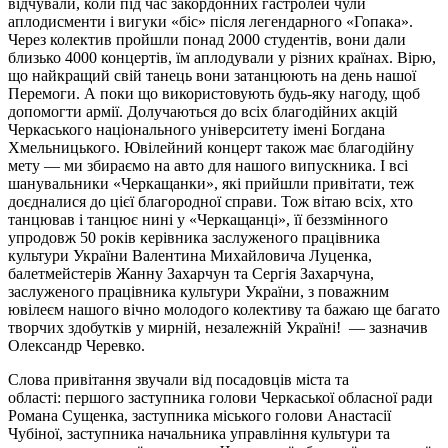
відчували, коли під час закордонних гастролей чули
аплодисменти і вигуки «біс» після легендарного «Гопака».
Через колектив пройшли понад 2000 студентів, вони дали
близько 4000 концертів, їм аплодували у різних країнах. Вірю,
що найкращий свій танець вони затанцюють на день нашої
Перемоги. А поки що використовують будь-яку нагоду, щоб
допомогти армії. Долучаються до всіх благодійних акцій
Черкаського національного університету імені Богдана
Хмельницького. Ювілейний концерт також має благодійну
мету — ми збираємо на авто для нашого випускника. І всі
шанувальники «Черкащанки», які прийшли привітати, теж
доєдналися до цієї благородної справи. Тож вітаю всіх, хто
танцював і танцює нині у «Черкащанці», її беззмінного
упродовж 50 років керівника заслуженого працівника
культури України Валентина Михайловича Луценка,
балетмейстерів Жанну Захарчун та Сергія Захарчуна,
заслуженого працівника культури України, з поважним
ювілеєм нашого вічно молодого колективу та бажаю ще багато
творчих здобутків у мирній, незалежній Україні! — зазначив
Олександр Черевко.
Слова привітання звучали від посадовців міста та
області: першого заступника голови Черкаської обласної ради
Романа Сущенка, заступника міського голови Анастасії
Чубіної, заступника начальника управління культури та