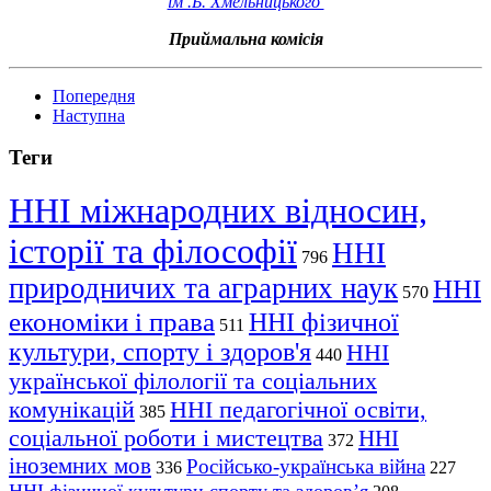
ім .Б. Хмельницького
Приймальна комісія
Попередня
Наступна
Теги
ННІ міжнародних відносин,
історії та філософії
ННІ
796
природничих та аграрних наук
ННІ
570
економіки і права
ННІ фізичної
511
культури, спорту і здоров'я
ННІ
440
української філології та соціальних
комунікацій
ННІ педагогічної освіти,
385
соціальної роботи і мистецтва
ННІ
372
іноземних мов
Російсько-українська війна
336
227