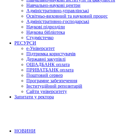
Навчально-наукові центри
Адміністративно-управлінські
Освітньо-виховний та науковий процес
Адміністративно-господарські
Наукові підрозділи
Наукова бібліотека
Студмістечко
РЕСУРСИ
е-Університет
Підтримка користувачів
Державні закупівлі
ОЩАДБАНК оплата
ПРИВАТБАНК оплата
Поштовий сервер
Програмне забезпечення
Інституційний репозитарій
Сайти університету
Запитати у ректора
НОВИНИ