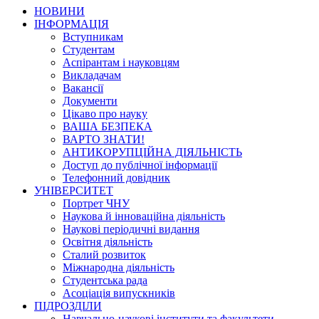
НОВИНИ
ІНФОРМАЦІЯ
Вступникам
Студентам
Аспірантам і науковцям
Викладачам
Вакансії
Документи
Цікаво про науку
ВАША БЕЗПЕКА
ВАРТО ЗНАТИ!
АНТИКОРУПЦІЙНА ДІЯЛЬНІСТЬ
Доступ до публічної інформації
Телефонний довідник
УНІВЕРСИТЕТ
Портрет ЧНУ
Наукова й інноваційна діяльність
Наукові періодичні видання
Освітня діяльність
Сталий розвиток
Міжнародна діяльність
Студентська рада
Асоціація випускників
ПІДРОЗДІЛИ
Навчально-наукові інститути та факультети