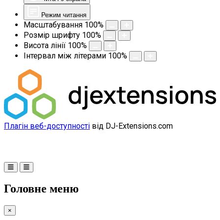
Режим читання
Масштабування
100
%
Розмір шрифту
100
%
Висота лінії
100
%
Інтервал між літерами
100
%
Плагін веб-доступності
від DJ-Extensions.com
Головне меню
×