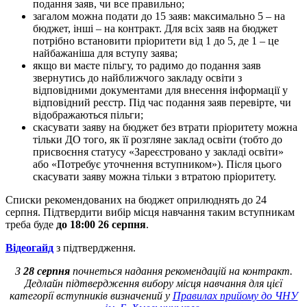
подання заяв, чи все правильно;
загалом можна подати до 15 заяв: максимально 5 – на
бюджет, інші – на контракт. Для всіх заяв на бюджет
потрібно встановити пріоритети від 1 до 5, де 1 – це
найбажаніша для вступу заява;
якщо ви маєте пільгу, то радимо до подання заяв
звернутись до найближчого закладу освіти з
відповідними документами для внесення інформації у
відповідний реєстр. Під час подання заяв перевірте, чи
відображаються пільги;
скасувати заяву на бюджет без втрати пріоритету можна
тільки ДО того, як її розгляне заклад освіти (тобто до
присвоєння статусу «Зареєстровано у закладі освіти»
або «Потребує уточнення вступником»). Після цього
скасувати заяву можна тільки з втратою пріоритету.
Списки рекомендованих на бюджет оприлюднять до 24
серпня. Підтвердити вибір місця навчання таким вступникам
треба буде
до 18:00 26 серпня
.
Відеогайд
з підтвердження.
З
28 серпня
почнеться надання рекомендацій на контракт.
Дедлайн підтвердження вибору місця навчання для цієї
категорії вступників визначений у
Правилах прийому до ЧНУ