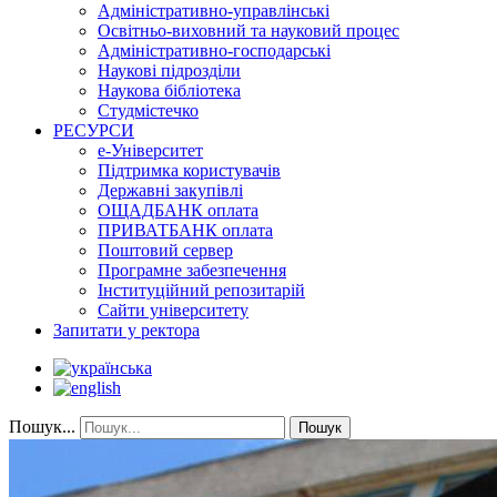
Адміністративно-управлінські
Освітньо-виховний та науковий процес
Адміністративно-господарські
Наукові підрозділи
Наукова бібліотека
Студмістечко
РЕСУРСИ
е-Університет
Підтримка користувачів
Державні закупівлі
ОЩАДБАНК оплата
ПРИВАТБАНК оплата
Поштовий сервер
Програмне забезпечення
Інституційний репозитарій
Сайти університету
Запитати у ректора
Пошук...
Пошук