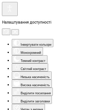
Налаштування доступності
Інвертувати кольори
Монохромний
Темний контраст
Світлий контраст
Низька насиченість
Висока насиченість
Виділити посилання
Виділити заголовки
Читач з екрана