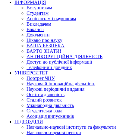
ІНФОРМАЦІЯ
Вступникам
Студентам
Аспірантам і науковцям
Викладачам
Вакансії
Документи
Цікаво про науку
ВАША БЕЗПЕКА
ВАРТО ЗНАТИ!
АНТИКОРУПЦІЙНА ДІЯЛЬНІСТЬ
Доступ до публічної інформації
Телефонний довідник
УНІВЕРСИТЕТ
Портрет ЧНУ
Наукова й інноваційна діяльність
Наукові періодичні видання
Освітня діяльність
Сталий розвиток
Міжнародна діяльність
Студентська рада
Асоціація випускників
ПІДРОЗДІЛИ
Навчально-наукові інститути та факультети
Навчально-наукові центри