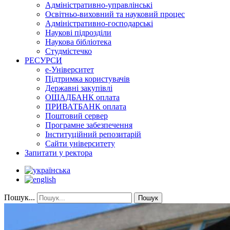
Адміністративно-управлінські
Освітньо-виховний та науковий процес
Адміністративно-господарські
Наукові підрозділи
Наукова бібліотека
Студмістечко
РЕСУРСИ
е-Університет
Підтримка користувачів
Державні закупівлі
ОЩАДБАНК оплата
ПРИВАТБАНК оплата
Поштовий сервер
Програмне забезпечення
Інституційний репозитарій
Сайти університету
Запитати у ректора
Пошук...
Пошук