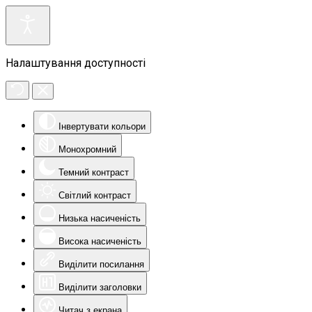
Налаштування доступності
Інвертувати кольори
Монохромний
Темний контраст
Світлий контраст
Низька насиченість
Висока насиченість
Виділити посилання
Виділити заголовки
Читач з екрана