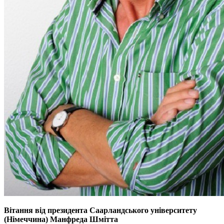
Вітання від президента Саарландського університету
(Німеччина) Манфреда Шмітта