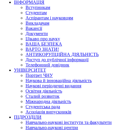
ІНФОРМАЦІЯ
Вступникам
Студентам
Аспірантам і науковцям
Викладачам
Вакансії
Документи
Цікаво про науку
ВАША БЕЗПЕКА
ВАРТО ЗНАТИ!
АНТИКОРУПЦІЙНА ДІЯЛЬНІСТЬ
Доступ до публічної інформації
Телефонний довідник
УНІВЕРСИТЕТ
Портрет ЧНУ
Наукова й інноваційна діяльність
Наукові періодичні видання
Освітня діяльність
Сталий розвиток
Міжнародна діяльність
Студентська рада
Асоціація випускників
ПІДРОЗДІЛИ
Навчально-наукові інститути та факультети
Навчально-наукові центри