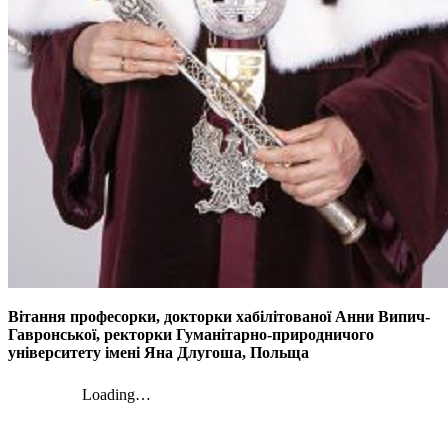
Вітання професорки, докторки хабілітованої Анни Випич-
Гавронської, ректорки Гуманітарно-природничого
університету імені Яна Длугоша, Польща