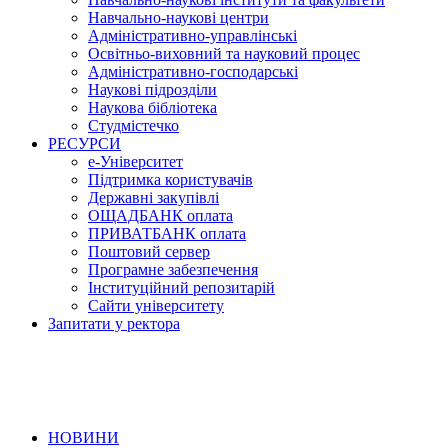
Навчально-наукові центри
Адміністративно-управлінські
Освітньо-виховний та науковий процес
Адміністративно-господарські
Наукові підрозділи
Наукова бібліотека
Студмістечко
РЕСУРСИ
е-Університет
Підтримка користувачів
Державні закупівлі
ОЩАДБАНК оплата
ПРИВАТБАНК оплата
Поштовий сервер
Програмне забезпечення
Інституційний репозитарій
Сайти університету
Запитати у ректора
НОВИНИ