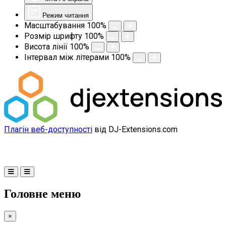
Режим читання
Масштабування
100
%
Розмір шрифту
100
%
Висота лінії
100
%
Інтервал між літерами
100
%
Плагін веб-доступності
від DJ-Extensions.com
Головне меню
×