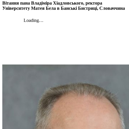
Вітання пана Владіміра Хіадловського, ректора
Університету Матея Бела в Банські Бистриці, Словаччина