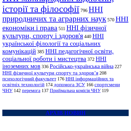
історії та філософії
ННІ
796
природничих та аграрних наук
ННІ
570
економіки і права
ННІ фізичної
511
культури, спорту і здоров'я
ННІ
440
української філології та соціальних
комунікацій
ННІ педагогічної освіти,
385
соціальної роботи і мистецтва
ННІ
372
іноземних мов
Російсько-українська війна
336
227
ННІ фізичної культури спорту та здоров’я
208
психологічний факультет
ННІ інформаційних та
176
освітніх технологій
допомога ЗСУ
спортсмени
174
166
ЧНУ
перемога
142
137
Приймальна комісія ЧНУ
119
АРХІВ НОВИН