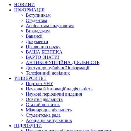
НОВИНИ
ІНФОРМАЦІЯ
Вступникам
Студентам
Аспірантам і науковцям
Викладачам
Вакансії
Документи
Цікаво про науку
ВАША БЕЗПЕКА
ВАРТО ЗНАТИ!
АНТИКОРУПЦІЙНА ДІЯЛЬНІСТЬ
Доступ до публічної інформації
Телефонний довідник
УНІВЕРСИТЕТ
Портрет ЧНУ
Наукова й інноваційна діяльність
Наукові періодичні видання
Освітня діяльність
Сталий розвиток
Міжнародна діяльність
Студентська рада
Асоціація випускників
ПІДРОЗДІЛИ
Навчально-наукові інститути та факультети