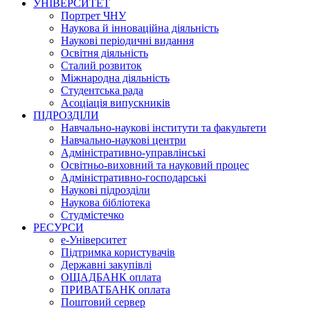
УНІВЕРСИТЕТ
Портрет ЧНУ
Наукова й інноваційна діяльність
Наукові періодичні видання
Освітня діяльність
Сталий розвиток
Міжнародна діяльність
Студентська рада
Асоціація випускників
ПІДРОЗДІЛИ
Навчально-наукові інститути та факультети
Навчально-наукові центри
Адміністративно-управлінські
Освітньо-виховний та науковий процес
Адміністративно-господарські
Наукові підрозділи
Наукова бібліотека
Студмістечко
РЕСУРСИ
е-Університет
Підтримка користувачів
Державні закупівлі
ОЩАДБАНК оплата
ПРИВАТБАНК оплата
Поштовий сервер