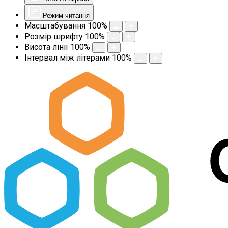
Режим читання
Масштабування
100
%
Розмір шрифту
100
%
Висота лінії
100
%
Інтервал між літерами
100
%