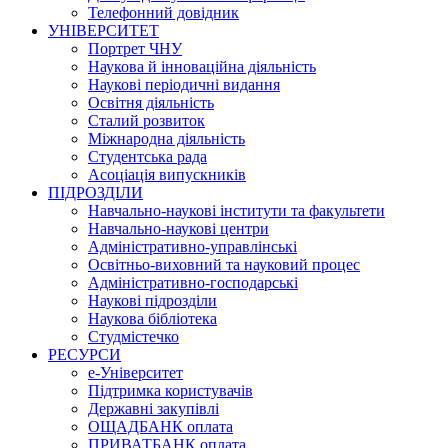
Телефонний довідник
УНІВЕРСИТЕТ
Портрет ЧНУ
Наукова й інноваційна діяльність
Наукові періодичні видання
Освітня діяльність
Сталий розвиток
Міжнародна діяльність
Студентська рада
Асоціація випускників
ПІДРОЗДІЛИ
Навчально-наукові інститути та факультети
Навчально-наукові центри
Адміністративно-управлінські
Освітньо-виховний та науковий процес
Адміністративно-господарські
Наукові підрозділи
Наукова бібліотека
Студмістечко
РЕСУРСИ
е-Університет
Підтримка користувачів
Державні закупівлі
ОЩАДБАНК оплата
ПРИВАТБАНК оплата