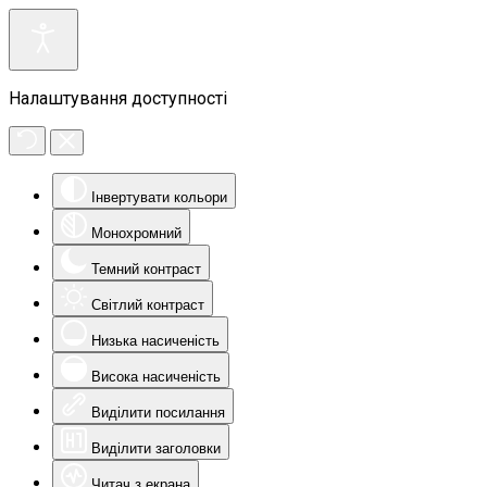
Налаштування доступності
Інвертувати кольори
Монохромний
Темний контраст
Світлий контраст
Низька насиченість
Висока насиченість
Виділити посилання
Виділити заголовки
Читач з екрана