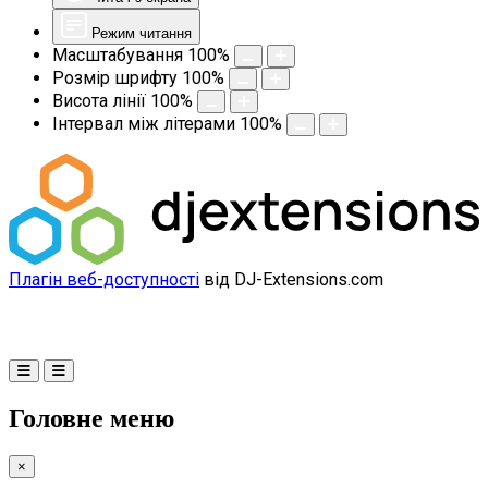
Режим читання
Масштабування
100
%
Розмір шрифту
100
%
Висота лінії
100
%
Інтервал між літерами
100
%
Плагін веб-доступності
від DJ-Extensions.com
Головне меню
×