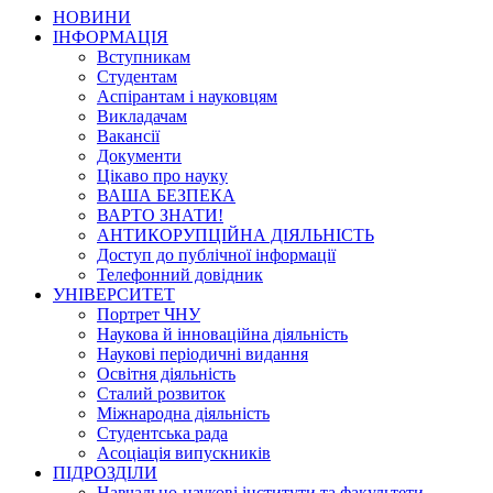
НОВИНИ
ІНФОРМАЦІЯ
Вступникам
Студентам
Аспірантам і науковцям
Викладачам
Вакансії
Документи
Цікаво про науку
ВАША БЕЗПЕКА
ВАРТО ЗНАТИ!
АНТИКОРУПЦІЙНА ДІЯЛЬНІСТЬ
Доступ до публічної інформації
Телефонний довідник
УНІВЕРСИТЕТ
Портрет ЧНУ
Наукова й інноваційна діяльність
Наукові періодичні видання
Освітня діяльність
Сталий розвиток
Міжнародна діяльність
Студентська рада
Асоціація випускників
ПІДРОЗДІЛИ
Навчально-наукові інститути та факультети