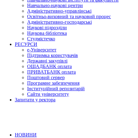
Навчально-наукові центри
Адміністративно-управлінські
Освітньо-виховний та науковий процес
Адміністративно-господарські
Наукові підрозділи
Наукова бібліотека
Студмістечко
РЕСУРСИ
е-Університет
Підтримка користувачів
Державні закупівлі
ОЩАДБАНК оплата
ПРИВАТБАНК оплата
Поштовий сервер
Програмне забезпечення
Інституційний репозитарій
Сайти університету
Запитати у ректора
НОВИНИ