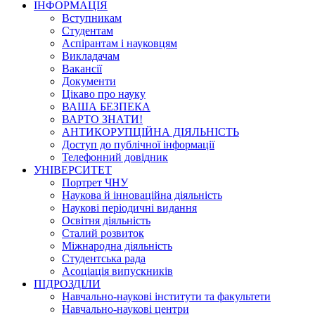
ІНФОРМАЦІЯ
Вступникам
Студентам
Аспірантам і науковцям
Викладачам
Вакансії
Документи
Цікаво про науку
ВАША БЕЗПЕКА
ВАРТО ЗНАТИ!
АНТИКОРУПЦІЙНА ДІЯЛЬНІСТЬ
Доступ до публічної інформації
Телефонний довідник
УНІВЕРСИТЕТ
Портрет ЧНУ
Наукова й інноваційна діяльність
Наукові періодичні видання
Освітня діяльність
Сталий розвиток
Міжнародна діяльність
Студентська рада
Асоціація випускників
ПІДРОЗДІЛИ
Навчально-наукові інститути та факультети
Навчально-наукові центри