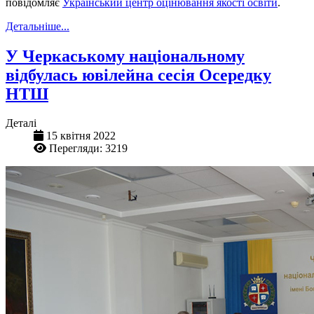
повідомляє
Український центр оцінювання якості освіти
.
Детальніше...
У Черкаському національному
відбулась ювілейна сесія Осередку
НТШ
Деталі
15 квітня 2022
Перегляди: 3219