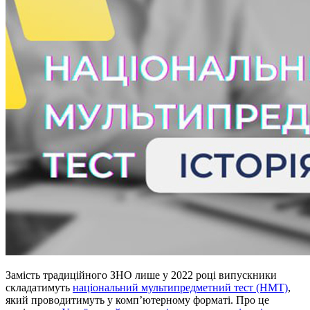
Замість традиційного ЗНО лише у 2022 році випускники
складатимуть
національний мультипредметний тест (НМТ)
,
який проводитимуть у комп’ютерному форматі. Про це