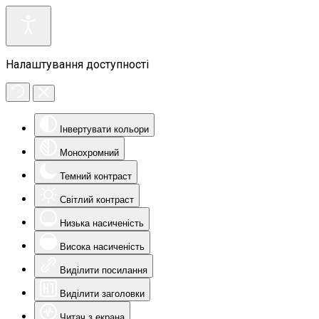
Налаштування доступності
Інвертувати кольори
Монохромний
Темний контраст
Світлий контраст
Низька насиченість
Висока насиченість
Виділити посилання
Виділити заголовки
Читач з екрана