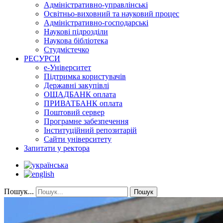
Адміністративно-управлінські
Освітньо-виховний та науковий процес
Адміністративно-господарські
Наукові підрозділи
Наукова бібліотека
Студмістечко
РЕСУРСИ
е-Університет
Підтримка користувачів
Державні закупівлі
ОЩАДБАНК оплата
ПРИВАТБАНК оплата
Поштовий сервер
Програмне забезпечення
Інституційний репозитарій
Сайти університету
Запитати у ректора
Пошук...
Пошук