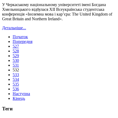
У Черкаському національному університеті імені Богдана
Хмельницького відбулася XII Всеукраїнська студентська
конференція «Іноземна мова і кар’єра: The United Kingdom of
Great Britain and Northern Ireland».
Детальніше...
Початок
Попередня
527
528
529
530
531
532
533
534
535
536
Наступна
Кінець
Теги