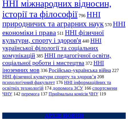
ННІ міжнародних відносин,
історії та філософії
ННІ
796
природничих та аграрних наук
ННІ
570
економіки і права
ННІ фізичної
511
культури, спорту і здоров'я
ННІ
440
української філології та соціальних
комунікацій
ННІ педагогічної освіти,
385
соціальної роботи і мистецтва
ННІ
372
іноземних мов
Російсько-українська війна
336
227
ННІ фізичної культури спорту та здоров’я
208
психологічний факультет
ННІ інформаційних та
176
освітніх технологій
допомога ЗСУ
спортсмени
174
166
ЧНУ
перемога
142
137
Приймальна комісія ЧНУ
119
АРХІВ НОВИН