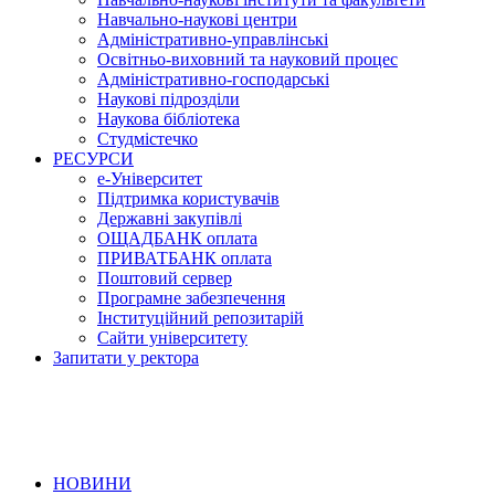
Навчально-наукові центри
Адміністративно-управлінські
Освітньо-виховний та науковий процес
Адміністративно-господарські
Наукові підрозділи
Наукова бібліотека
Студмістечко
РЕСУРСИ
е-Університет
Підтримка користувачів
Державні закупівлі
ОЩАДБАНК оплата
ПРИВАТБАНК оплата
Поштовий сервер
Програмне забезпечення
Інституційний репозитарій
Сайти університету
Запитати у ректора
НОВИНИ