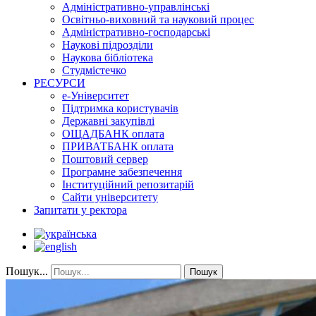
Адміністративно-управлінські
Освітньо-виховний та науковий процес
Адміністративно-господарські
Наукові підрозділи
Наукова бібліотека
Студмістечко
РЕСУРСИ
е-Університет
Підтримка користувачів
Державні закупівлі
ОЩАДБАНК оплата
ПРИВАТБАНК оплата
Поштовий сервер
Програмне забезпечення
Інституційний репозитарій
Сайти університету
Запитати у ректора
Пошук...
Пошук