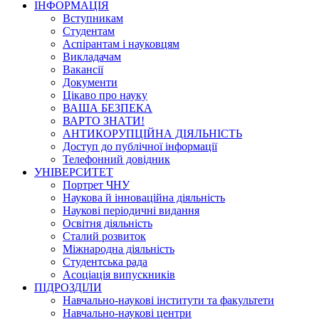
ІНФОРМАЦІЯ
Вступникам
Студентам
Аспірантам і науковцям
Викладачам
Вакансії
Документи
Цікаво про науку
ВАША БЕЗПЕКА
ВАРТО ЗНАТИ!
АНТИКОРУПЦІЙНА ДІЯЛЬНІСТЬ
Доступ до публічної інформації
Телефонний довідник
УНІВЕРСИТЕТ
Портрет ЧНУ
Наукова й інноваційна діяльність
Наукові періодичні видання
Освітня діяльність
Сталий розвиток
Міжнародна діяльність
Студентська рада
Асоціація випускників
ПІДРОЗДІЛИ
Навчально-наукові інститути та факультети
Навчально-наукові центри