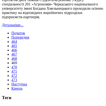
спеціальності 201 «Агрономія» Черкаського національного
університету імені Богдана Хмельницького проходили осінню
практику на відповідних виробничих підрозділах
підприємств-партнерів.
Детальніше...
Початок
Попередня
464
465
466
467
468
469
470
471
472
473
Наступна
Кінець
Теги