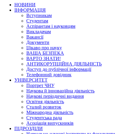
НОВИНИ
ІНФОРМАЦІЯ
Вступникам
Студентам
Аспірантам і науковцям
Викладачам
Вакансії
Документи
Цікаво про науку
ВАША БЕЗПЕКА
ВАРТО ЗНАТИ!
АНТИКОРУПЦІЙНА ДІЯЛЬНІСТЬ
Доступ до публічної інформації
Телефонний довідник
УНІВЕРСИТЕТ
Портрет ЧНУ
Наукова й інноваційна діяльність
Наукові періодичні видання
Освітня діяльність
Сталий розвиток
Міжнародна діяльність
Студентська рада
Асоціація випускників
ПІДРОЗДІЛИ
Навчально-наукові інститути та факультети