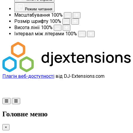
Режим читання
Масштабування
100
%
Розмір шрифту
100
%
Висота лінії
100
%
Інтервал між літерами
100
%
Плагін веб-доступності
від DJ-Extensions.com
Головне меню
×