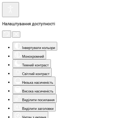
Налаштування доступності
Інвертувати кольори
Монохромний
Темний контраст
Світлий контраст
Низька насиченість
Висока насиченість
Виділити посилання
Виділити заголовки
Читач з екрана