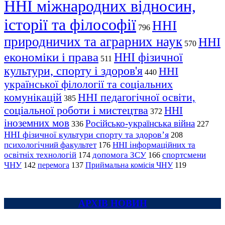
ННІ міжнародних відносин,
історії та філософії
ННІ
796
природничих та аграрних наук
ННІ
570
економіки і права
ННІ фізичної
511
культури, спорту і здоров'я
ННІ
440
української філології та соціальних
комунікацій
ННІ педагогічної освіти,
385
соціальної роботи і мистецтва
ННІ
372
іноземних мов
Російсько-українська війна
336
227
ННІ фізичної культури спорту та здоров’я
208
психологічний факультет
ННІ інформаційних та
176
освітніх технологій
допомога ЗСУ
спортсмени
174
166
ЧНУ
перемога
142
137
Приймальна комісія ЧНУ
119
АРХІВ НОВИН