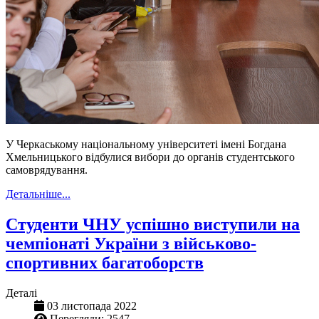
У Черкаському національному університеті імені Богдана
Хмельницького відбулися вибори до органів студентського
самоврядування.
Детальніше...
Студенти ЧНУ успішно виступили на
чемпіонаті України з військово-
спортивних багатоборств
Деталі
03 листопада 2022
Перегляди: 2547