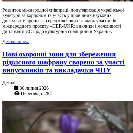
Розвиток міжнародної співпраці, популяризація української
культури за кордоном та участь у провідних наукових
дискусіях Європи — серед ключових завдань учасників
міжнародного проєкту «HER-UKR: виклики і можливості
дипломатії ЄС щодо культурної спадщини в Україні».
Детальніше...
Нові охоронні зони для збереження
рідкісного шафрану сворено за участі
випускників та викладачки ЧНУ
Деталі
30 липня 2026
Перегляди: 284