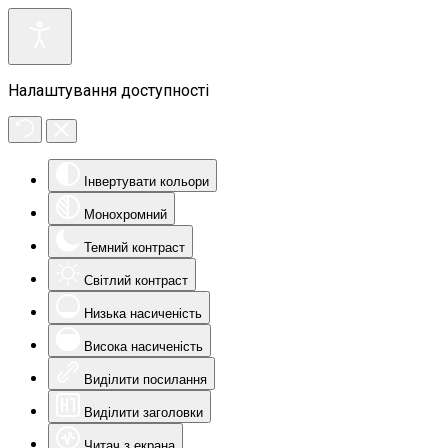
Налаштування доступності
Інвертувати кольори
Монохромний
Темний контраст
Світлий контраст
Низька насиченість
Висока насиченість
Виділити посилання
Виділити заголовки
Читач з екрана