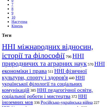
6
7
8
9
10
Наступна
Кінець
Теги
ННІ міжнародних відносин,
історії та філософії
ННІ
796
природничих та аграрних наук
ННІ
570
економіки і права
ННІ фізичної
511
культури, спорту і здоров'я
ННІ
440
української філології та соціальних
комунікацій
ННІ педагогічної освіти,
385
соціальної роботи і мистецтва
ННІ
372
іноземних мов
Російсько-українська війна
336
227