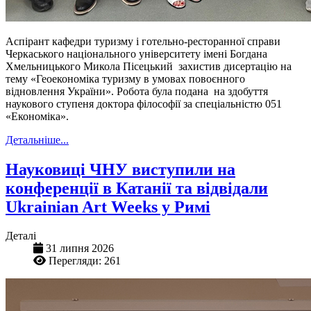
Аспірант кафедри туризму і готельно-ресторанної справи
Черкаського національного університету імені Богдана
Хмельницького Микола Пісецький захистив дисертацію на
тему «Геоекономіка туризму в умовах повоєнного
відновлення України». Робота була подана на здобуття
наукового ступеня доктора філософії за спеціальністю 051
«Економіка».
Детальніше...
Науковиці ЧНУ виступили на
конференції в Катанії та відвідали
Ukrainian Art Weeks у Римі
Деталі
31 липня 2026
Перегляди: 261