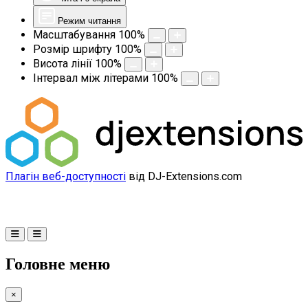
Режим читання
Масштабування
100
%
Розмір шрифту
100
%
Висота лінії
100
%
Інтервал між літерами
100
%
Плагін веб-доступності
від DJ-Extensions.com
Головне меню
×