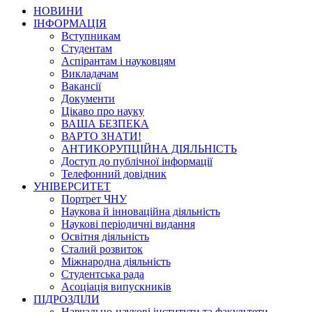
НОВИНИ
ІНФОРМАЦІЯ
Вступникам
Студентам
Аспірантам і науковцям
Викладачам
Вакансії
Документи
Цікаво про науку
ВАША БЕЗПЕКА
ВАРТО ЗНАТИ!
АНТИКОРУПЦІЙНА ДІЯЛЬНІСТЬ
Доступ до публічної інформації
Телефонний довідник
УНІВЕРСИТЕТ
Портрет ЧНУ
Наукова й інноваційна діяльність
Наукові періодичні видання
Освітня діяльність
Сталий розвиток
Міжнародна діяльність
Студентська рада
Асоціація випускників
ПІДРОЗДІЛИ
Навчально-наукові інститути та факультети