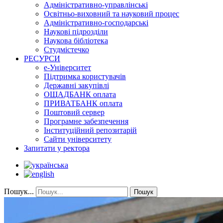
Адміністративно-управлінські
Освітньо-виховний та науковий процес
Адміністративно-господарські
Наукові підрозділи
Наукова бібліотека
Студмістечко
РЕСУРСИ
е-Університет
Підтримка користувачів
Державні закупівлі
ОЩАДБАНК оплата
ПРИВАТБАНК оплата
Поштовий сервер
Програмне забезпечення
Інституційний репозитарій
Сайти університету
Запитати у ректора
Пошук...
Пошук