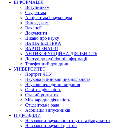
ІНФОРМАЦІЯ
Вступникам
Студентам
Аспірантам і науковцям
Викладачам
Вакансії
Документи
Цікаво про науку
ВАША БЕЗПЕКА
ВАРТО ЗНАТИ!
АНТИКОРУПЦІЙНА ДІЯЛЬНІСТЬ
Доступ до публічної інформації
Телефонний довідник
УНІВЕРСИТЕТ
Портрет ЧНУ
Наукова й інноваційна діяльність
Наукові періодичні видання
Освітня діяльність
Сталий розвиток
Міжнародна діяльність
Студентська рада
Асоціація випускників
ПІДРОЗДІЛИ
Навчально-наукові інститути та факультети
Навчально-наукові центри