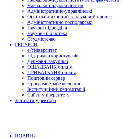
Навчально-наукові центри
Адміністративно-управлінські
Освітньо-виховний та науковий процес
Адміністративно-господарські
Наукові підрозділи
Наукова бібліотека
Студмістечко
РЕСУРСИ
е-Університет
Підтримка користувачів
Державні закупівлі
ОЩАДБАНК оплата
ПРИВАТБАНК оплата
Поштовий сервер
Програмне забезпечення
Інституційний репозитарій
Сайти університету
Запитати у ректора
НОВИНИ