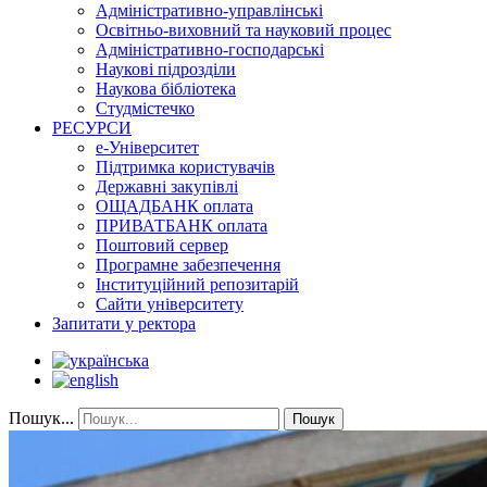
Адміністративно-управлінські
Освітньо-виховний та науковий процес
Адміністративно-господарські
Наукові підрозділи
Наукова бібліотека
Студмістечко
РЕСУРСИ
е-Університет
Підтримка користувачів
Державні закупівлі
ОЩАДБАНК оплата
ПРИВАТБАНК оплата
Поштовий сервер
Програмне забезпечення
Інституційний репозитарій
Сайти університету
Запитати у ректора
Пошук...
Пошук