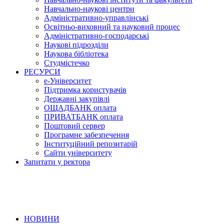
Навчально-наукові центри
Адміністративно-управлінські
Освітньо-виховний та науковий процес
Адміністративно-господарські
Наукові підрозділи
Наукова бібліотека
Студмістечко
РЕСУРСИ
е-Університет
Підтримка користувачів
Державні закупівлі
ОЩАДБАНК оплата
ПРИВАТБАНК оплата
Поштовий сервер
Програмне забезпечення
Інституційний репозитарій
Сайти університету
Запитати у ректора
НОВИНИ