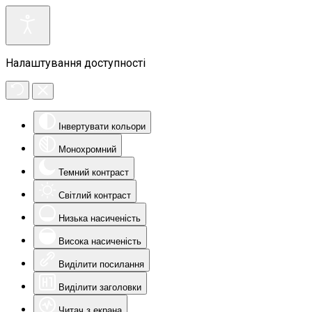
Налаштування доступності
Інвертувати кольори
Монохромний
Темний контраст
Світлий контраст
Низька насиченість
Висока насиченість
Виділити посилання
Виділити заголовки
Читач з екрана