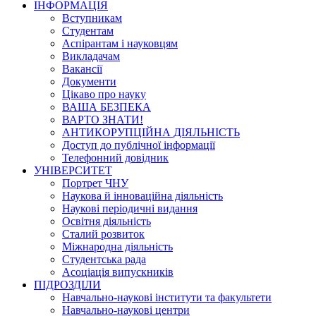
ІНФОРМАЦІЯ
Вступникам
Студентам
Аспірантам і науковцям
Викладачам
Вакансії
Документи
Цікаво про науку
ВАША БЕЗПЕКА
ВАРТО ЗНАТИ!
АНТИКОРУПЦІЙНА ДІЯЛЬНІСТЬ
Доступ до публічної інформації
Телефонний довідник
УНІВЕРСИТЕТ
Портрет ЧНУ
Наукова й інноваційна діяльність
Наукові періодичні видання
Освітня діяльність
Сталий розвиток
Міжнародна діяльність
Студентська рада
Асоціація випускників
ПІДРОЗДІЛИ
Навчально-наукові інститути та факультети
Навчально-наукові центри