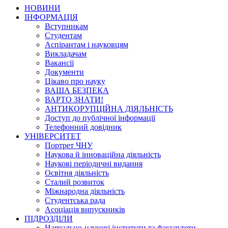
НОВИНИ
ІНФОРМАЦІЯ
Вступникам
Студентам
Аспірантам і науковцям
Викладачам
Вакансії
Документи
Цікаво про науку
ВАША БЕЗПЕКА
ВАРТО ЗНАТИ!
АНТИКОРУПЦІЙНА ДІЯЛЬНІСТЬ
Доступ до публічної інформації
Телефонний довідник
УНІВЕРСИТЕТ
Портрет ЧНУ
Наукова й інноваційна діяльність
Наукові періодичні видання
Освітня діяльність
Сталий розвиток
Міжнародна діяльність
Студентська рада
Асоціація випускників
ПІДРОЗДІЛИ
Навчально-наукові інститути та факультети