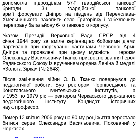
допомогла підрозділам 57-ї гвардійської танкової
бригади 3-ї гвардійської танкової
армії форсувати Дніпро на південь від Переяслава-
Хмельницького, захопити село Григорівку і забезпечити
переправу батальйону 6-го танкового корпусу.
Указом Президії Верховної Ради СРСР від 4
січня 1944 року за вміле керівництво бойовими діями
партизанів при форсуванні частинами Червоної Армії
Дніпра та проявлені при цьому мужність і героїзм
Олександру Васильовичу Тканко присвоєно звання Героя
Радянського Союзу із врученням ордена Леніна й медалі
«Золота Зірка» (№ 2648).
Після закінчення війни О. В. Тканко повернувся до
педагогічної роботи. Був ректором Чернівецького та
Конотопського вчительських інститутів, а
з 1953 по 1979 рік — ректором Черкаського державного
педагогічного інституту. Кандидат історичних
наук, професор.
Помер 13 квітня 2006 року на 90-му році життя перестало
битися серце Олександра Васильовича. Похований у
Черкасах.