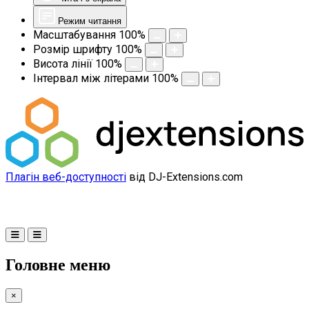
Режим читання
Масштабування
100
%
Розмір шрифту
100
%
Висота лінії
100
%
Інтервал між літерами
100
%
Плагін веб-доступності
від DJ-Extensions.com
Головне меню
×