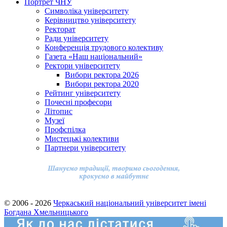
Портрет ЧНУ
Символіка університету
Керівництво університету
Ректорат
Ради університету
Конференція трудового колективу
Газета «Наш національний»
Ректори університету
Вибори ректора 2026
Вибори ректора 2020
Рейтинг університету
Почесні професори
Літопис
Музеї
Профспілка
Мистецькі колективи
Партнери університету
© 2006 - 2026
Черкаський національний університет імені
Богдана Хмельницького