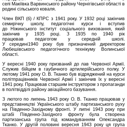
селі Макіївка Варвинського району Чернігівської області в
родині сільського коваля.
Член ВКП (б) / КПРС з 1941 року. У 1932 році закінчив
семирічну школу, педагогічні курси і вступив
до Ніжинського інститут соціального виховання, який
закінчив у 1935 році. З 1935 по 1940 рік
працював педагогом у середній школі.
У середині1940 року був призначений директором
Любешівського педагогічного технікуму Волинської
області.
У вересні 1940 року призваний до лав Червоної Армії.
Служив бійцем в гаубичного артилерійського полку. У
лютому 1941 року О. В. Тканко був відряджений на курси
політпрацівників Червоної Армії і закінчив їх у вересні
1941 року. Працював старшим інструктором з пропаганди
в політвідділі району авіаційного базування.
З лютого по липень 1943 року О. В. Тканко працював у
представництві Українського штабу партизанського руху
на Південно-Західному фронті. У липні 1943 року при
штабі Південно-Західного фронту була створена
партизанська група під командуванням Олександра
Тканко. У другій половині вересня 1943 року ця група