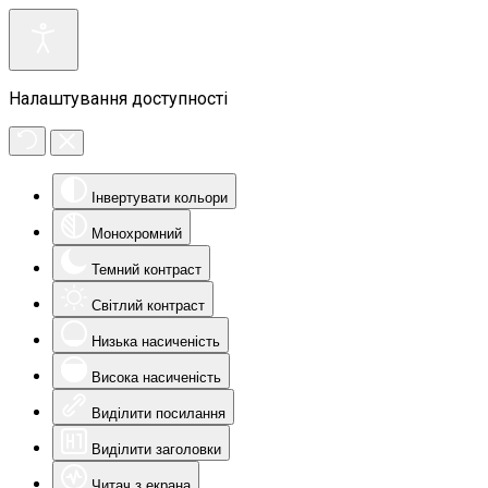
Налаштування доступності
Інвертувати кольори
Монохромний
Темний контраст
Світлий контраст
Низька насиченість
Висока насиченість
Виділити посилання
Виділити заголовки
Читач з екрана