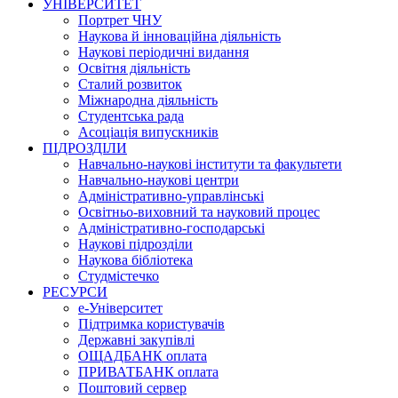
УНІВЕРСИТЕТ
Портрет ЧНУ
Наукова й інноваційна діяльність
Наукові періодичні видання
Освітня діяльність
Сталий розвиток
Міжнародна діяльність
Студентська рада
Асоціація випускників
ПІДРОЗДІЛИ
Навчально-наукові інститути та факультети
Навчально-наукові центри
Адміністративно-управлінські
Освітньо-виховний та науковий процес
Адміністративно-господарські
Наукові підрозділи
Наукова бібліотека
Студмістечко
РЕСУРСИ
е-Університет
Підтримка користувачів
Державні закупівлі
ОЩАДБАНК оплата
ПРИВАТБАНК оплата
Поштовий сервер