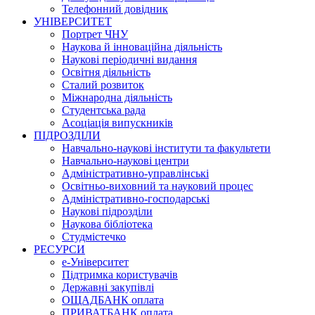
Телефонний довідник
УНІВЕРСИТЕТ
Портрет ЧНУ
Наукова й інноваційна діяльність
Наукові періодичні видання
Освітня діяльність
Сталий розвиток
Міжнародна діяльність
Студентська рада
Асоціація випускників
ПІДРОЗДІЛИ
Навчально-наукові інститути та факультети
Навчально-наукові центри
Адміністративно-управлінські
Освітньо-виховний та науковий процес
Адміністративно-господарські
Наукові підрозділи
Наукова бібліотека
Студмістечко
РЕСУРСИ
е-Університет
Підтримка користувачів
Державні закупівлі
ОЩАДБАНК оплата
ПРИВАТБАНК оплата