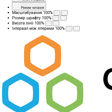
Режим читання
Масштабування
100
%
Розмір шрифту
100
%
Висота лінії
100
%
Інтервал між літерами
100
%