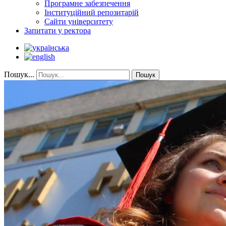
Програмне забезпечення
Інституційний репозитарій
Сайти університету
Запитати у ректора
Пошук...
Пошук