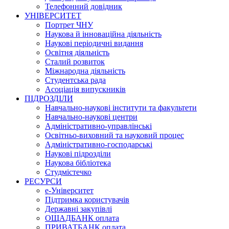
Телефонний довідник
УНІВЕРСИТЕТ
Портрет ЧНУ
Наукова й інноваційна діяльність
Наукові періодичні видання
Освітня діяльність
Сталий розвиток
Міжнародна діяльність
Студентська рада
Асоціація випускників
ПІДРОЗДІЛИ
Навчально-наукові інститути та факультети
Навчально-наукові центри
Адміністративно-управлінські
Освітньо-виховний та науковий процес
Адміністративно-господарські
Наукові підрозділи
Наукова бібліотека
Студмістечко
РЕСУРСИ
е-Університет
Підтримка користувачів
Державні закупівлі
ОЩАДБАНК оплата
ПРИВАТБАНК оплата