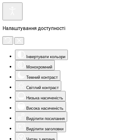
Налаштування доступності
Інвертувати кольори
Монохромний
Темний контраст
Світлий контраст
Низька насиченість
Висока насиченість
Виділити посилання
Виділити заголовки
Читач з екрана