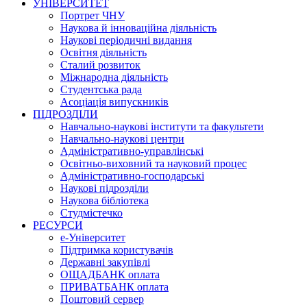
УНІВЕРСИТЕТ
Портрет ЧНУ
Наукова й інноваційна діяльність
Наукові періодичні видання
Освітня діяльність
Сталий розвиток
Міжнародна діяльність
Студентська рада
Асоціація випускників
ПІДРОЗДІЛИ
Навчально-наукові інститути та факультети
Навчально-наукові центри
Адміністративно-управлінські
Освітньо-виховний та науковий процес
Адміністративно-господарські
Наукові підрозділи
Наукова бібліотека
Студмістечко
РЕСУРСИ
е-Університет
Підтримка користувачів
Державні закупівлі
ОЩАДБАНК оплата
ПРИВАТБАНК оплата
Поштовий сервер