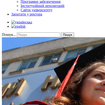
Програмне забезпечення
Інституційний репозитарій
Сайти університету
Запитати у ректора
Пошук...
Пошук