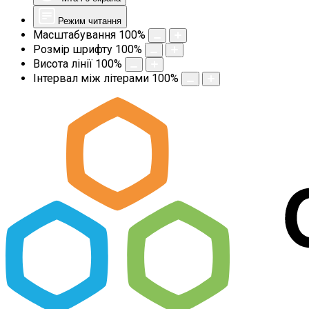
Режим читання
Масштабування
100
%
Розмір шрифту
100
%
Висота лінії
100
%
Інтервал між літерами
100
%