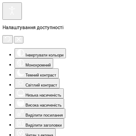
Налаштування доступності
Інвертувати кольори
Монохромний
Темний контраст
Світлий контраст
Низька насиченість
Висока насиченість
Виділити посилання
Виділити заголовки
Читач з екрана