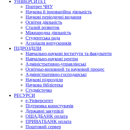
УНІВЕРСИТЕТ
Портрет ЧНУ
Наукова й інноваційна діяльність
Наукові періодичні видання
Освітня діяльність
Сталий розвиток
Міжнародна діяльність
Студентська рада
Асоціація випускників
ПІДРОЗДІЛИ
Навчально-наукові інститути та факультети
Навчально-наукові центри
Адміністративно-управлінські
Освітньо-виховний та науковий процес
Адміністративно-господарські
Наукові підрозділи
Наукова бібліотека
Студмістечко
РЕСУРСИ
е-Університет
Підтримка користувачів
Державні закупівлі
ОЩАДБАНК оплата
ПРИВАТБАНК оплата
Поштовий сервер