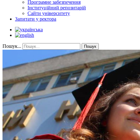
Програмне забезпечення
Інституційний репозитарій
Сайти університету
Запитати у ректора
Пошук...
Пошук