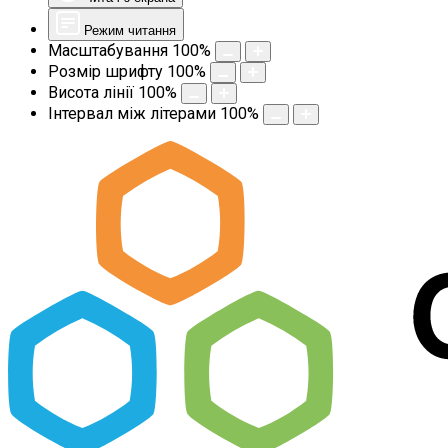
Режим читання
Масштабування
100
%
Розмір шрифту
100
%
Висота лінії
100
%
Інтервал між літерами
100
%