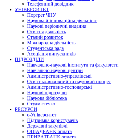
Телефонний довідник
УНІВЕРСИТЕТ
Портрет ЧНУ
Наукова й інноваційна діяльність
Наукові періодичні видання
Освітня діяльність
Сталий розвиток
Міжнародна діяльність
Студентська рада
Асоціація випускників
ПІДРОЗДІЛИ
Навчально-наукові інститути та факультети
Навчально-наукові центри
Адміністративно-управлінські
Освітньо-виховний та науковий процес
Адміністративно-господарські
Наукові підрозділи
Наукова бібліотека
Студмістечко
РЕСУРСИ
е-Університет
Підтримка користувачів
Державні закупівлі
ОЩАДБАНК оплата
ПРИВАТБАНК оплата