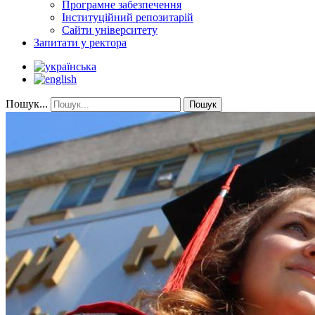
Програмне забезпечення
Інституційний репозитарій
Сайти університету
Запитати у ректора
Пошук...
Пошук