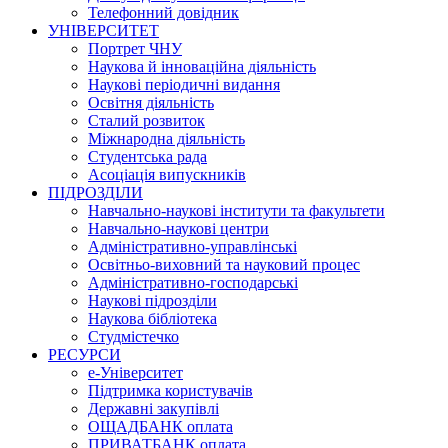
Телефонний довідник
УНІВЕРСИТЕТ
Портрет ЧНУ
Наукова й інноваційна діяльність
Наукові періодичні видання
Освітня діяльність
Сталий розвиток
Міжнародна діяльність
Студентська рада
Асоціація випускників
ПІДРОЗДІЛИ
Навчально-наукові інститути та факультети
Навчально-наукові центри
Адміністративно-управлінські
Освітньо-виховний та науковий процес
Адміністративно-господарські
Наукові підрозділи
Наукова бібліотека
Студмістечко
РЕСУРСИ
е-Університет
Підтримка користувачів
Державні закупівлі
ОЩАДБАНК оплата
ПРИВАТБАНК оплата