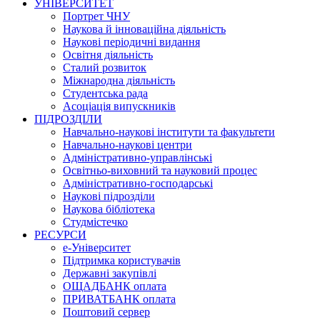
УНІВЕРСИТЕТ
Портрет ЧНУ
Наукова й інноваційна діяльність
Наукові періодичні видання
Освітня діяльність
Сталий розвиток
Міжнародна діяльність
Студентська рада
Асоціація випускників
ПІДРОЗДІЛИ
Навчально-наукові інститути та факультети
Навчально-наукові центри
Адміністративно-управлінські
Освітньо-виховний та науковий процес
Адміністративно-господарські
Наукові підрозділи
Наукова бібліотека
Студмістечко
РЕСУРСИ
е-Університет
Підтримка користувачів
Державні закупівлі
ОЩАДБАНК оплата
ПРИВАТБАНК оплата
Поштовий сервер