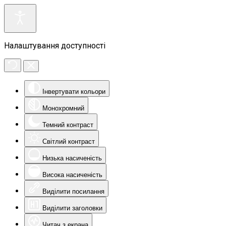
Налаштування доступності
Інвертувати кольори
Монохромний
Темний контраст
Світлий контраст
Низька насиченість
Висока насиченість
Виділити посилання
Виділити заголовки
Читач з екрана