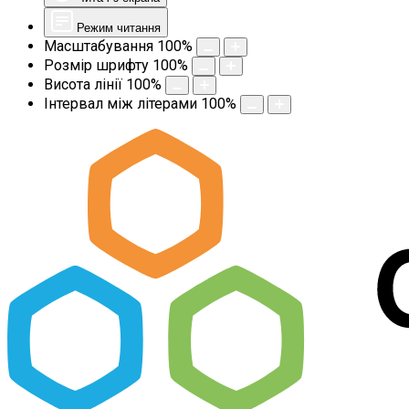
Режим читання
Масштабування
100
%
Розмір шрифту
100
%
Висота лінії
100
%
Інтервал між літерами
100
%