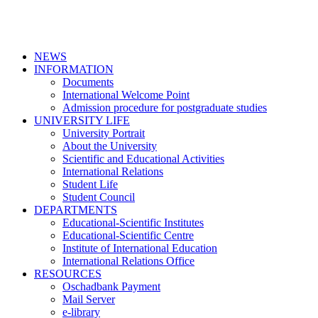
NEWS
INFORMATION
Documents
International Welcome Point
Admission procedure for postgraduate studies
UNIVERSITY LIFE
University Portrait
About the University
Scientific and Educational Activities
International Relations
Student Life
Student Council
DEPARTMENTS
Educational-Scientific Institutes
Educational-Scientific Centre
Institute of International Education
International Relations Office
RESOURCES
Oschadbank Payment
Mail Server
e-library