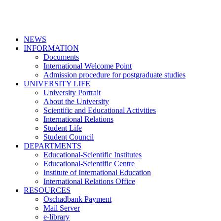
NEWS
INFORMATION
Documents
International Welcome Point
Admission procedure for postgraduate studies
UNIVERSITY LIFE
University Portrait
About the University
Scientific and Educational Activities
International Relations
Student Life
Student Council
DEPARTMENTS
Educational-Scientific Institutes
Educational-Scientific Centre
Institute of International Education
International Relations Office
RESOURCES
Oschadbank Payment
Mail Server
e-library