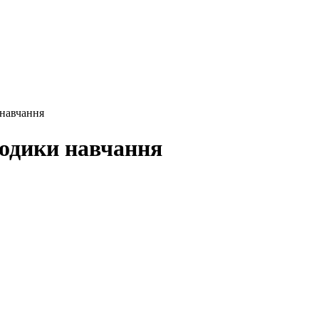
 навчання
етодики навчання