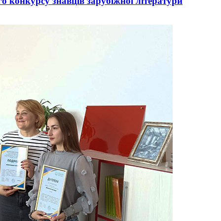
о конкурсу знавців зарубіжної літератури