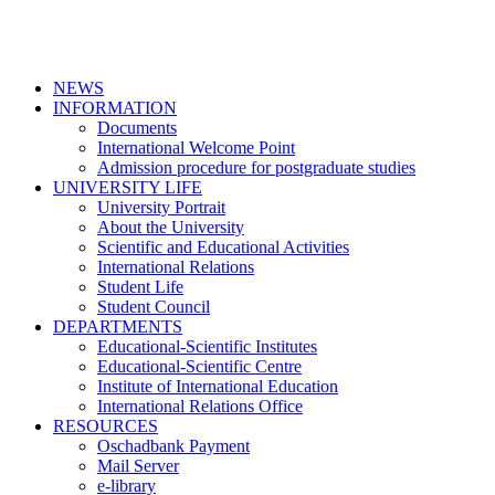
NEWS
INFORMATION
Documents
International Welcome Point
Admission procedure for postgraduate studies
UNIVERSITY LIFE
University Portrait
About the University
Scientific and Educational Activities
International Relations
Student Life
Student Council
DEPARTMENTS
Educational-Scientific Institutes
Educational-Scientific Centre
Institute of International Education
International Relations Office
RESOURCES
Oschadbank Payment
Mail Server
e-library