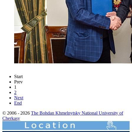
Start
Prev
1
2
Next
End
© 2006 - 2026
The Bohdan Khmelnytsky National University of
Cherkasy