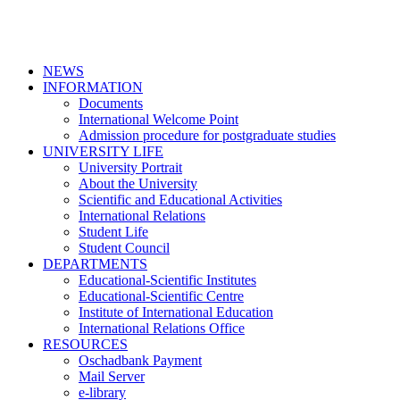
NEWS
INFORMATION
Documents
International Welcome Point
Admission procedure for postgraduate studies
UNIVERSITY LIFE
University Portrait
About the University
Scientific and Educational Activities
International Relations
Student Life
Student Council
DEPARTMENTS
Educational-Scientific Institutes
Educational-Scientific Centre
Institute of International Education
International Relations Office
RESOURCES
Oschadbank Payment
Mail Server
e-library