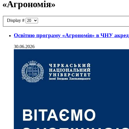
«Агрономія»
Display #
Освітню програму «Агрономія» в ЧНУ акред
30.06.2026