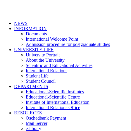
NEWS
INFORMATION
Documents
International Welcome Point
Admission procedure for postgraduate studies
UNIVERSITY LIFE
University Portrait
About the University
Scientific and Educational Activities
International Relations
Student Life
Student Council
DEPARTMENTS
Educational-Scientific Institutes
Educational-Scientific Centre
Institute of International Education
International Relations Office
RESOURCES
Oschadbank Payment
Mail Server
e-library