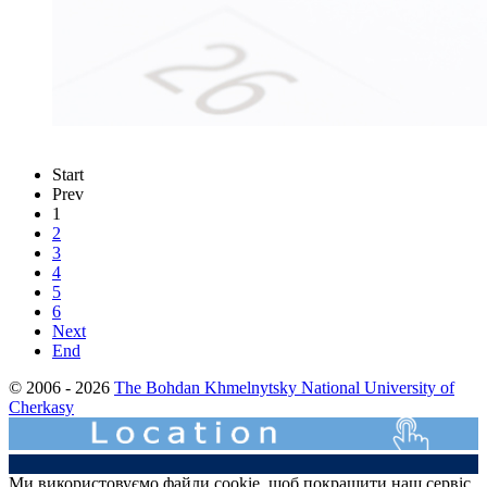
Start
Prev
1
2
3
4
5
6
Next
End
© 2006 - 2026
The Bohdan Khmelnytsky National University of
Cherkasy
Ми використовуємо файли cookie, щоб покращити наш сервіс