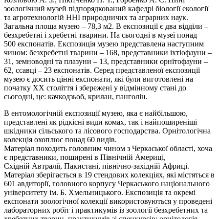
зоологічний музей підпорядкований кафедрі біології екології
та агротехнологій ННІ природничих та аграрних наук.
Загальна площа музею – 78,3 м2. В експозиції є два відділи –
безхребетні
і
хребетні тварини. На сьогодні в музеї понад
500 експонатів. Експозиція музею представлена наступним
чином: безхребетні тварини – 168, представники іхтіофауни –
31, земноводні та плазуни – 13, представники орнітофауни –
62, ссавці – 23 експонатів. Серед представленої експозиції
музею є досить цінні експонати, які були виготовлені на
початку
ХХ
століття і збережені у відмінному стані до
сьогодні, це: качкодзьоб, крилан, панголін.
В ентомологічній експозиції музею, яка є найбільшою,
представлені як рідкісні види комах, так і найпоширеніші
шкідники сільського та лісового господарства. Орнітологічна
колекція охоплює понад 60 видів.
Матеріал походить головним чином з Черкаської області, хоча
є представники, поширені в Північній Америці,
Східній
Автралії
, Пакистані, північно-західній Африці.
Матеріал зберігається в 19 стендових колекціях, які містяться в
601 авдиторії, головного корпусу Черкаського національного
університету ім. Б. Хмельницького. Експозиція та окремі
експонати зоологічної колекції використовуються у проведені
лабораторних робіт і практикумів із зоології безхребетних та
хребетних тварин, практикумів зі спецкурсів: орнітологія,