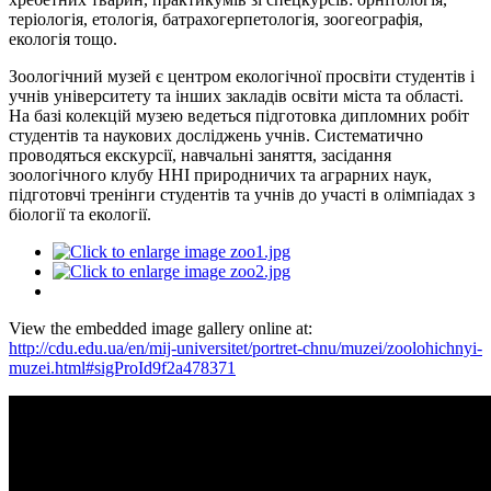
теріологія, етологія,
батрахогерпетологія
, зоогеографія,
екологія тощо.
Зоологічний музей є центром екологічної просвіти студентів і
учнів університету та інших закладів освіти міста та області.
На базі колекцій музею ведеться підготовка дипломних робіт
студентів та наукових досліджень учнів. Систематично
проводяться екскурсії, навчальні заняття, засідання
зоологічного клубу ННІ природничих та аграрних наук,
підготовчі тренінги студентів та учнів до участі в олімпіадах з
біології та екології.
View the embedded image gallery online at:
http://cdu.edu.ua/en/mij-universitet/portret-chnu/muzei/zoolohichnyi-
muzei.html#sigProId9f2a478371