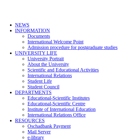
NEWS
INFORMATION
Documents
International Welcome Point
Admission procedure for postgraduate studies
UNIVERSITY LIFE
University Portrait
About the University
Scientific and Educational Activities
International Relations
Student Life
Student Council
DEPARTMENTS
Educational-Scientific Institutes
Educational-Scientific Centre
Institute of International Education
International Relations Office
RESOURCES
Oschadbank Payment
Mail Server
e-library