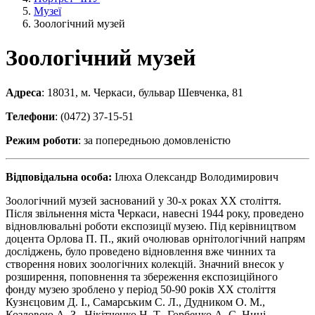
Музеї
Зоологічний музей
Зоологічний музей
Адреса
: 18031, м. Черкаси, бульвар Шевченка, 81
Телефони
: (0472) 37-15-51
Режим роботи
: за попередньою домовленістю
Відповідальна особа:
Ілюха
Олександр Володимирович
Зоологічний музей заснований у 30-х роках
ХХ
століття.
Після звільнення міста Черкаси, навесні 1944 року, проведено
відновлювальні роботи експозиції музею. Під керівництвом
доцента Орлова П. П., який очолював орнітологічний напрям
досліджень, було проведено відновлення вже чинних та
створення нових зоологічних колекцій. Значний внесок у
розширення, поповнення та збереження експозиційного
фонду музею зроблено у період 50-90 років
ХХ
століття
Кузнєцовим Д. І., Самарським С. Л., Дудником О. М.,
Козловою А. З., Нікітченко Н. Т., Горбенко А. С. Нині