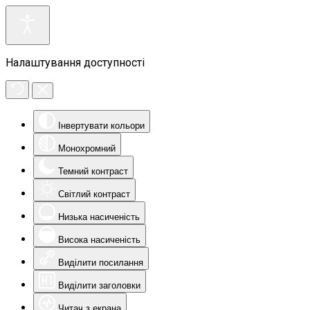
Налаштування доступності
Інвертувати кольори
Монохромний
Темний контраст
Світлий контраст
Низька насиченість
Висока насиченість
Виділити посилання
Виділити заголовки
Читач з екрана