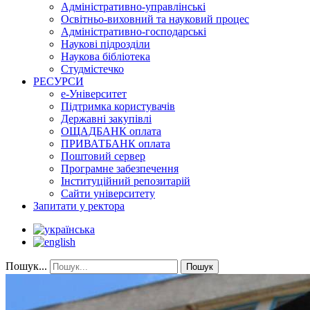
Адміністративно-управлінські
Освітньо-виховний та науковий процес
Адміністративно-господарські
Наукові підрозділи
Наукова бібліотека
Студмістечко
РЕСУРСИ
е-Університет
Підтримка користувачів
Державні закупівлі
ОЩАДБАНК оплата
ПРИВАТБАНК оплата
Поштовий сервер
Програмне забезпечення
Інституційний репозитарій
Сайти університету
Запитати у ректора
Пошук...
Пошук