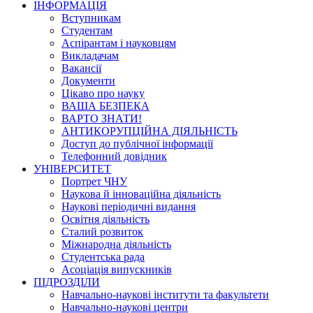
ІНФОРМАЦІЯ
Вступникам
Студентам
Аспірантам і науковцям
Викладачам
Вакансії
Документи
Цікаво про науку
ВАША БЕЗПЕКА
ВАРТО ЗНАТИ!
АНТИКОРУПЦІЙНА ДІЯЛЬНІСТЬ
Доступ до публічної інформації
Телефонний довідник
УНІВЕРСИТЕТ
Портрет ЧНУ
Наукова й інноваційна діяльність
Наукові періодичні видання
Освітня діяльність
Сталий розвиток
Міжнародна діяльність
Студентська рада
Асоціація випускників
ПІДРОЗДІЛИ
Навчально-наукові інститути та факультети
Навчально-наукові центри