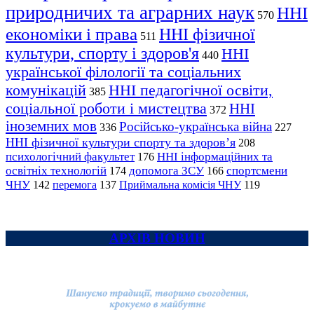
природничих та аграрних наук
ННІ
570
економіки і права
ННІ фізичної
511
культури, спорту і здоров'я
ННІ
440
української філології та соціальних
комунікацій
ННІ педагогічної освіти,
385
соціальної роботи і мистецтва
ННІ
372
іноземних мов
Російсько-українська війна
336
227
ННІ фізичної культури спорту та здоров’я
208
психологічний факультет
ННІ інформаційних та
176
освітніх технологій
допомога ЗСУ
спортсмени
174
166
ЧНУ
перемога
142
137
Приймальна комісія ЧНУ
119
АРХІВ НОВИН