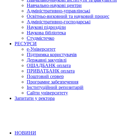
Навчально-наукові центри
Адміністративно-управлінські
Освітньо-виховний та науковий процес
Адміністративно-господарські
Наукові підрозділи
Наукова бібліотека
Студмістечко
РЕСУРСИ
е-Університет
Підтримка користувачів
Державні закупівлі
ОЩАДБАНК оплата
ПРИВАТБАНК оплата
Поштовий сервер
Програмне забезпечення
Інституційний репозитарій
Сайти університету
Запитати у ректора
НОВИНИ