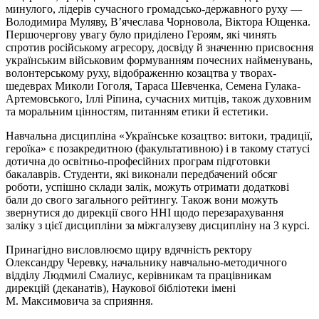
минулого, лідерів сучасного громадсько-державного руху —
Володимира Муляву, В’ячеслава Чорновола, Віктора Ющенка.
Першочергову увагу було приділено Героям, які чинять
спротив російському агресору, досвіду й значенню присвоєння
українським військовим формуванням почесних найменувань,
волонтерському руху, відображенню козацтва у творах-
шедеврах Миколи Гоголя, Тараса Шевченка, Семена Гулака-
Артемовського, Іллі Ріпина, сучасних митців, також духовним
та моральним цінностям, питанням етики й естетики.
Навчальна дисципліна «Українське козацтво: витоки, традиції,
героїка» є позакредитною (факультативною) і в такому статусі
дотична до освітньо-професійних програм підготовки
бакалаврів. Студенти, які виконали передбачений обсяг
роботи, успішно склади залік, можуть отримати додаткові
бали до свого загального рейтингу. Також вони можуть
звернутися до дирекції свого ННІ щодо перезарахування
заліку з цієї дисципліни за міжгалузеву дисципліну на 3 курсі.
Принагідно висловлюємо щиру вдячність ректору
Олександру Черевку, начальнику навчально-методичного
відділу Людмилі Смалиус, керівникам та працівникам
дирекцій (деканатів), Наукової бібліотеки імені
М. Максимовича за сприяння.