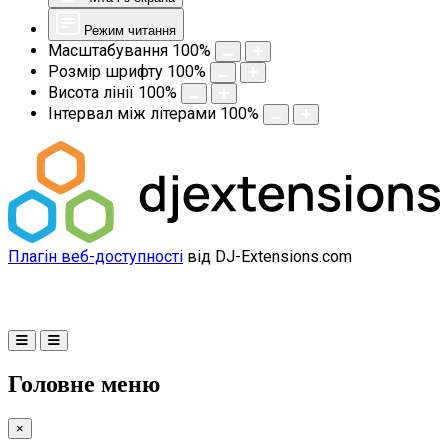
Режим читання
Масштабування
100
%
Розмір шрифту
100
%
Висота лінії
100
%
Інтервал між літерами
100
%
Плагін веб-доступності
від DJ-Extensions.com
Головне меню
×