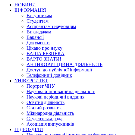
НОВИНИ
ІНФОРМАЦІЯ
Вступникам
Студентам
Аспірантам і науковцям
Викладачам
Вакансії
Документи
Цікаво про науку
ВАША БЕЗПЕКА
ВАРТО ЗНАТИ!
АНТИКОРУПЦІЙНА ДІЯЛЬНІСТЬ
Доступ до публічної інформації
Телефонний довідник
УНІВЕРСИТЕТ
Портрет ЧНУ
Наукова й інноваційна діяльність
Наукові періодичні видання
Освітня діяльність
Сталий розвиток
Міжнародна діяльність
Студентська рада
Асоціація випускників
ПІДРОЗДІЛИ
Навчально-наукові інститути та факультети