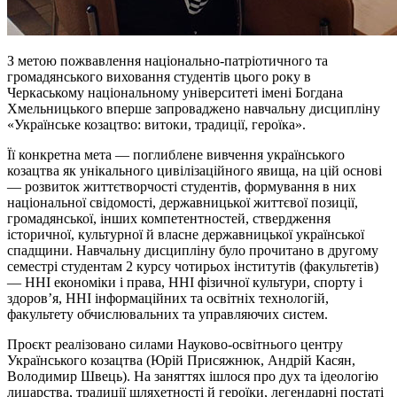
З метою пожвавлення національно-патріотичного та
громадянського виховання студентів цього року в
Черкаському національному університеті імені Богдана
Хмельницького вперше запроваджено навчальну дисципліну
«Українське козацтво: витоки, традиції, героїка».
Її конкретна мета — поглиблене вивчення українського
козацтва як унікального цивілізаційного явища, на цій основі
— розвиток життєтворчості студентів, формування в них
національної свідомості, державницької життєвої позиції,
громадянської, інших компетентностей, ствердження
історичної, культурної й власне державницької української
спадщини. Навчальну дисципліну було прочитано в другому
семестрі студентам 2 курсу чотирьох інститутів (факультетів)
— ННІ економіки і права, ННІ фізичної культури, спорту і
здоров’я, ННІ інформаційних та освітніх технологій,
факультету обчислювальних та управляючих систем.
Проєкт реалізовано силами Науково-освітнього центру
Українського козацтва (Юрій Присяжнюк, Андрій Касян,
Володимир Швець). На заняттях ішлося про дух та ідеологію
лицарства, традиції шляхетності й героїки, легендарні постаті