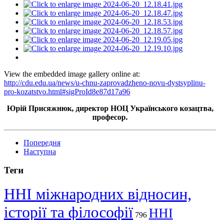
View the embedded image gallery online at:
http://cdu.edu.ua/news/u-chnu-zaprovadzheno-novu-dystsyplinu-
pro-kozatstvo.html#sigProId8e87d17a96
Юрій Присяжнюк, директор НОЦ Українського козацтва,
професор.
Попередня
Наступна
Теги
ННІ міжнародних відносин,
історії та філософії
ННІ
796