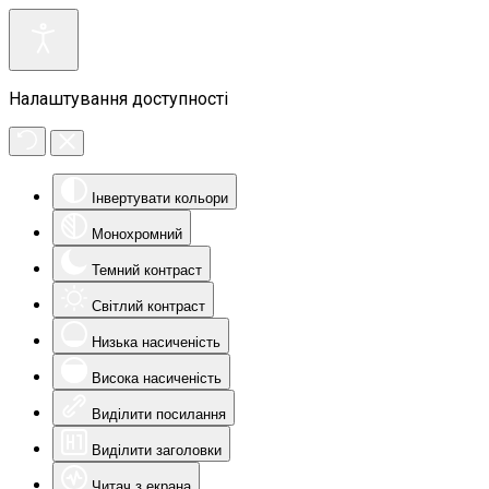
Налаштування доступності
Інвертувати кольори
Монохромний
Темний контраст
Світлий контраст
Низька насиченість
Висока насиченість
Виділити посилання
Виділити заголовки
Читач з екрана