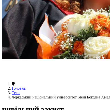
Головна
Теги
Черкаський національний університет імені Богдана Хме
цивільний захист