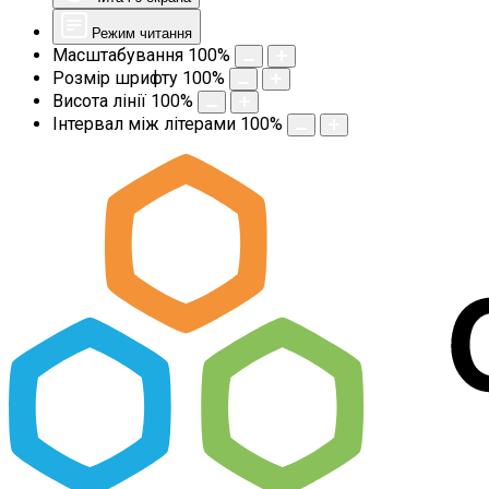
Режим читання
Масштабування
100
%
Розмір шрифту
100
%
Висота лінії
100
%
Інтервал між літерами
100
%