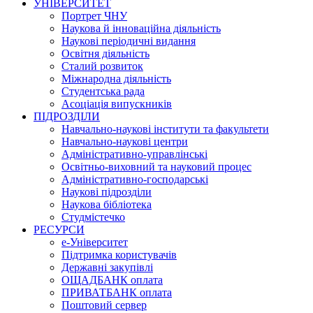
УНІВЕРСИТЕТ
Портрет ЧНУ
Наукова й інноваційна діяльність
Наукові періодичні видання
Освітня діяльність
Сталий розвиток
Міжнародна діяльність
Студентська рада
Асоціація випускників
ПІДРОЗДІЛИ
Навчально-наукові інститути та факультети
Навчально-наукові центри
Адміністративно-управлінські
Освітньо-виховний та науковий процес
Адміністративно-господарські
Наукові підрозділи
Наукова бібліотека
Студмістечко
РЕСУРСИ
е-Університет
Підтримка користувачів
Державні закупівлі
ОЩАДБАНК оплата
ПРИВАТБАНК оплата
Поштовий сервер