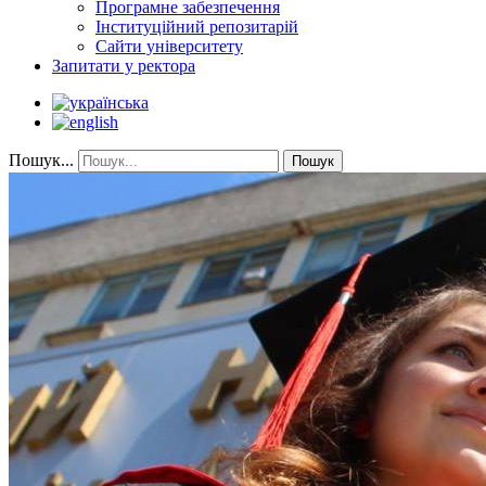
Програмне забезпечення
Інституційний репозитарій
Сайти університету
Запитати у ректора
Пошук...
Пошук