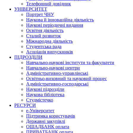
Телефонний довідник
УНІВЕРСИТЕТ
Портрет ЧНУ
Наукова й інноваційна діяльність
Наукові періодичні видання
Освітня діяльність
Сталий розвиток
Міжнародна діяльність
Студентська рада
Асоціація випускників
ПІДРОЗДІЛИ
Навчально-наукові інститути та факультети
Навчально-наукові центри
Адміністративно-управлінські
Освітньо-виховний та науковий процес
Адміністративно-господарські
Наукові підрозділи
Наукова бібліотека
Студмістечко
РЕСУРСИ
е-Університет
Підтримка користувачів
Державні закупівлі
ОЩАДБАНК оплата
ПРИВАТБАНК оплата