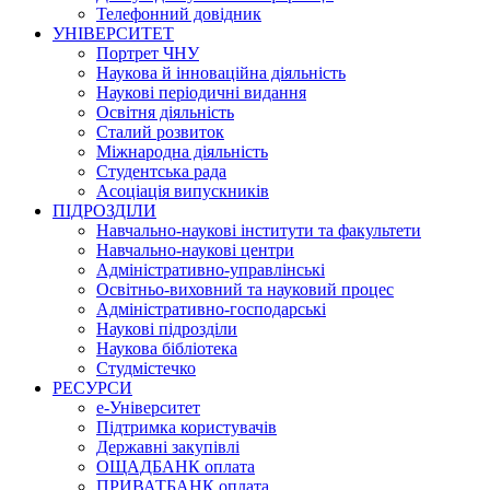
Телефонний довідник
УНІВЕРСИТЕТ
Портрет ЧНУ
Наукова й інноваційна діяльність
Наукові періодичні видання
Освітня діяльність
Сталий розвиток
Міжнародна діяльність
Студентська рада
Асоціація випускників
ПІДРОЗДІЛИ
Навчально-наукові інститути та факультети
Навчально-наукові центри
Адміністративно-управлінські
Освітньо-виховний та науковий процес
Адміністративно-господарські
Наукові підрозділи
Наукова бібліотека
Студмістечко
РЕСУРСИ
е-Університет
Підтримка користувачів
Державні закупівлі
ОЩАДБАНК оплата
ПРИВАТБАНК оплата