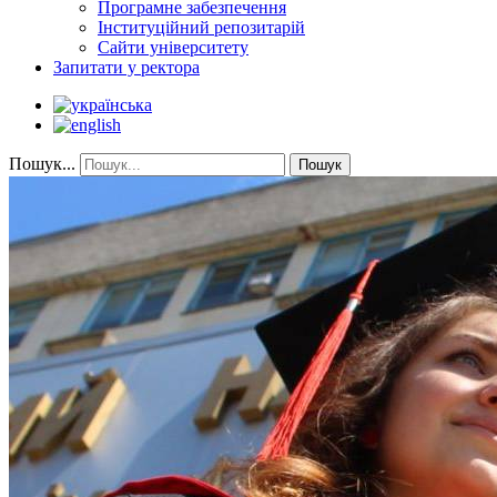
Програмне забезпечення
Інституційний репозитарій
Сайти університету
Запитати у ректора
Пошук...
Пошук