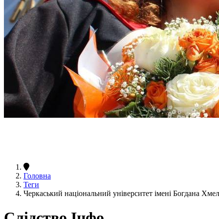
Головна
Теги
Черкаський національний університет імені Богдана Хме
Слідство.Інфо