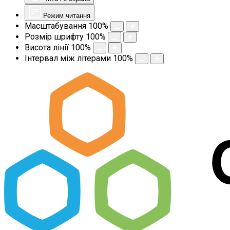
Режим читання
Масштабування
100
%
Розмір шрифту
100
%
Висота лінії
100
%
Інтервал між літерами
100
%