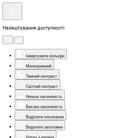
Налаштування доступності
Інвертувати кольори
Монохромний
Темний контраст
Світлий контраст
Низька насиченість
Висока насиченість
Виділити посилання
Виділити заголовки
Читач з екрана