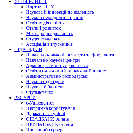
УНІВЕРСИТЕТ
Портрет ЧНУ
Наукова й інноваційна діяльність
Наукові періодичні видання
Освітня діяльність
Сталий розвиток
Міжнародна діяльність
Студентська рада
Асоціація випускників
ПІДРОЗДІЛИ
Навчально-наукові інститути та факультети
Навчально-наукові центри
Адміністративно-управлінські
Освітньо-виховний та науковий процес
Адміністративно-господарські
Наукові підрозділи
Наукова бібліотека
Студмістечко
РЕСУРСИ
е-Університет
Підтримка користувачів
Державні закупівлі
ОЩАДБАНК оплата
ПРИВАТБАНК оплата
Поштовий сервер