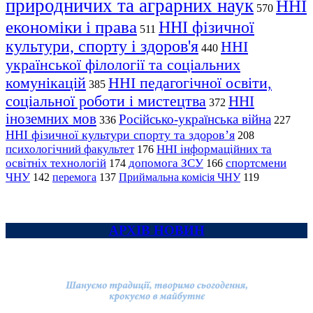
природничих та аграрних наук
ННІ
570
економіки і права
ННІ фізичної
511
культури, спорту і здоров'я
ННІ
440
української філології та соціальних
комунікацій
ННІ педагогічної освіти,
385
соціальної роботи і мистецтва
ННІ
372
іноземних мов
Російсько-українська війна
336
227
ННІ фізичної культури спорту та здоров’я
208
психологічний факультет
ННІ інформаційних та
176
освітніх технологій
допомога ЗСУ
спортсмени
174
166
ЧНУ
перемога
142
137
Приймальна комісія ЧНУ
119
АРХІВ НОВИН