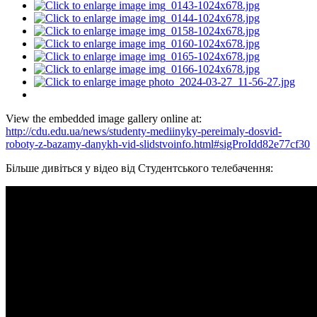
View the embedded image gallery online at:
http://cdu.edu.ua/news/studenty-mediinyky-pereimaly-dosvid-
roboty-z-bazamy-danykh-vid-slidstvoinfo.html#sigProIdd82e77cf30
Більше дивіться у відео від Студентського телебачення: