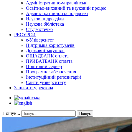
Адміністративно-управлінські
Освітньо-виховний та науковий процес
Адміністративно-господарські
Наукові підрозділи
Наукова бібліотека
Студмістечко
РЕСУРСИ
е-Університет
Підтримка користувачів
Державні закупівлі
ОЩАДБАНК оплата
ПРИВАТБАНК оплата
Поштовий сервер
Програмне забезпечення
Інституційний репозитарій
Сайти університету
Запитати у ректора
Пошук...
Пошук