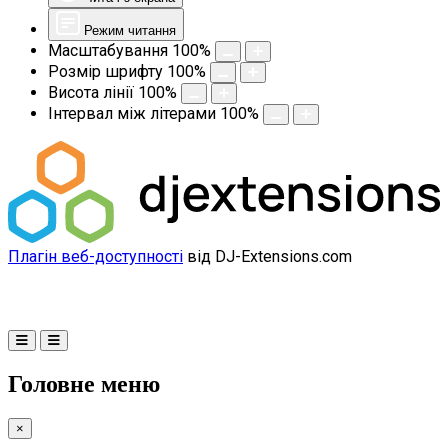
Режим читання
Масштабування
100
%
Розмір шрифту
100
%
Висота лінії
100
%
Інтервал між літерами
100
%
Плагін веб-доступності
від DJ-Extensions.com
Головне меню
×