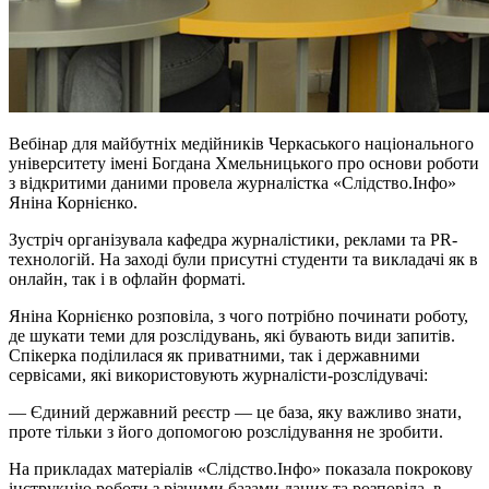
Вебінар для майбутніх медійників Черкаського національного
університету імені Богдана Хмельницького про основи роботи
з відкритими даними провела журналістка «Слідство.Інфо»
Яніна Корнієнко.
Зустріч організувала кафедра журналістики, реклами та PR-
технологій. На заході були присутні студенти та викладачі як в
онлайн, так і в офлайн форматі.
Яніна Корнієнко розповіла, з чого потрібно починати роботу,
де шукати теми для розслідувань, які бувають види запитів.
Спікерка поділилася як приватними, так і державними
сервісами, які використовують журналісти-розслідувачі:
— Єдиний державний реєстр — це база, яку важливо знати,
проте тільки з його допомогою розслідування не зробити.
На прикладах матеріалів «Слідство.Інфо» показала покрокову
інструкцію роботи з різними базами даних та розповіла, в