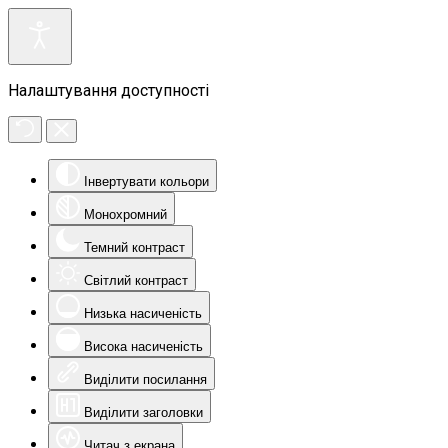
Налаштування доступності
Інвертувати кольори
Монохромний
Темний контраст
Світлий контраст
Низька насиченість
Висока насиченість
Виділити посилання
Виділити заголовки
Читач з екрана