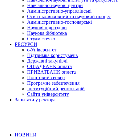
Навчально-наукові центри
Адміністративно-управлінські
Освітньо-виховний та науковий процес
Адміністративно-господарські
Наукові підрозділи
Наукова бібліотека
Студмістечко
РЕСУРСИ
е-Університет
Підтримка користувачів
Державні закупівлі
ОЩАДБАНК оплата
ПРИВАТБАНК оплата
Поштовий сервер
Програмне забезпечення
Інституційний репозитарій
Сайти університету
Запитати у ректора
НОВИНИ