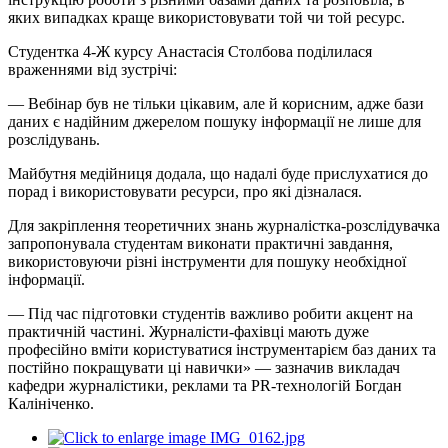
яких випадках краще використовувати той чи той ресурс.
Студентка 4-Ж курсу Анастасія Столбова поділилася
враженнями від зустрічі:
— Вебінар був не тільки цікавим, але й корисним, адже бази
даних є надійним джерелом пошуку інформації не лише для
розслідувань.
Майбутня медійниця додала, що надалі буде прислухатися до
порад і використовувати ресурси, про які дізналася.
Для закріплення теоретичних знань журналістка-розслідувачка
запропонувала студентам виконати практичні завдання,
використовуючи різні інструменти для пошуку необхідної
інформації.
— Під час підготовки студентів важливо робити акцент на
практичній частині. Журналісти-фахівці мають дуже
професійно вміти користуватися інструментарієм баз даних та
постійно покращувати ці навички» — зазначив викладач
кафедри журналістики, реклами та PR-технологій Богдан
Калініченко.