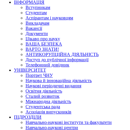
ІНФОРМАЦІЯ
Вступникам
Студентам
Аспірантам і науковцям
Викладачам
Вакансії
Документи
Цікаво про науку
ВАША БЕЗПЕКА
ВАРТО ЗНАТИ!
АНТИКОРУПЦІЙНА ДІЯЛЬНІСТЬ
Доступ до публічної інформації
Телефонний довідник
УНІВЕРСИТЕТ
Портрет ЧНУ
Наукова й інноваційна діяльність
Наукові періодичні видання
Освітня діяльність
Сталий розвиток
Міжнародна діяльність
Студентська рада
Асоціація випускників
ПІДРОЗДІЛИ
Навчально-наукові інститути та факультети
Навчально-наукові центри