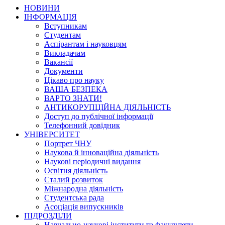
НОВИНИ
ІНФОРМАЦІЯ
Вступникам
Студентам
Аспірантам і науковцям
Викладачам
Вакансії
Документи
Цікаво про науку
ВАША БЕЗПЕКА
ВАРТО ЗНАТИ!
АНТИКОРУПЦІЙНА ДІЯЛЬНІСТЬ
Доступ до публічної інформації
Телефонний довідник
УНІВЕРСИТЕТ
Портрет ЧНУ
Наукова й інноваційна діяльність
Наукові періодичні видання
Освітня діяльність
Сталий розвиток
Міжнародна діяльність
Студентська рада
Асоціація випускників
ПІДРОЗДІЛИ
Навчально-наукові інститути та факультети