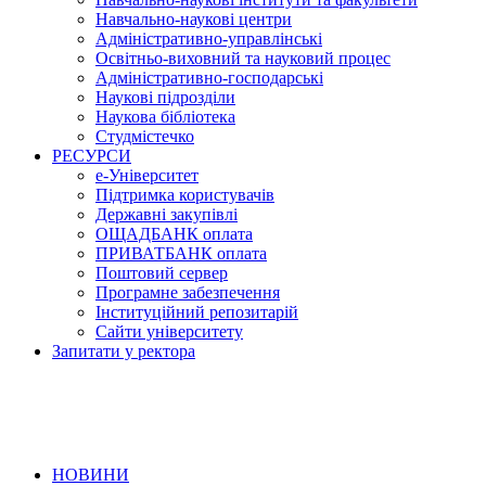
Навчально-наукові центри
Адміністративно-управлінські
Освітньо-виховний та науковий процес
Адміністративно-господарські
Наукові підрозділи
Наукова бібліотека
Студмістечко
РЕСУРСИ
е-Університет
Підтримка користувачів
Державні закупівлі
ОЩАДБАНК оплата
ПРИВАТБАНК оплата
Поштовий сервер
Програмне забезпечення
Інституційний репозитарій
Сайти університету
Запитати у ректора
НОВИНИ