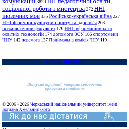
комунікацій
ННІ педагогічної освіти,
385
соціальної роботи і мистецтва
ННІ
372
іноземних мов
Російсько-українська війна
336
227
ННІ фізичної культури спорту та здоров’я
208
психологічний факультет
ННІ інформаційних та
176
освітніх технологій
допомога ЗСУ
спортсмени
174
166
ЧНУ
перемога
142
137
Приймальна комісія ЧНУ
119
АРХІВ НОВИН
© 2006 - 2026
Черкаський національний університет імені
Богдана Хмельницького