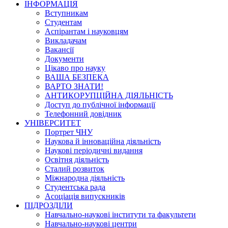
ІНФОРМАЦІЯ
Вступникам
Студентам
Аспірантам і науковцям
Викладачам
Вакансії
Документи
Цікаво про науку
ВАША БЕЗПЕКА
ВАРТО ЗНАТИ!
АНТИКОРУПЦІЙНА ДІЯЛЬНІСТЬ
Доступ до публічної інформації
Телефонний довідник
УНІВЕРСИТЕТ
Портрет ЧНУ
Наукова й інноваційна діяльність
Наукові періодичні видання
Освітня діяльність
Сталий розвиток
Міжнародна діяльність
Студентська рада
Асоціація випускників
ПІДРОЗДІЛИ
Навчально-наукові інститути та факультети
Навчально-наукові центри