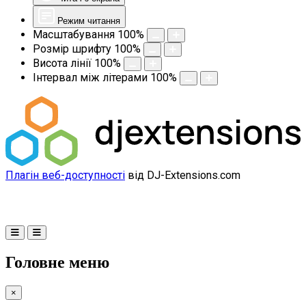
Режим читання
Масштабування
100
%
Розмір шрифту
100
%
Висота лінії
100
%
Інтервал між літерами
100
%
Плагін веб-доступності
від DJ-Extensions.com
Головне меню
×