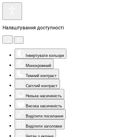
Налаштування доступності
Інвертувати кольори
Монохромний
Темний контраст
Світлий контраст
Низька насиченість
Висока насиченість
Виділити посилання
Виділити заголовки
Читач з екрана