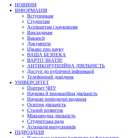
НОВИНИ
ІНФОРМАЦІЯ
Вступникам
Студентам
Аспірантам і науковцям
Викладачам
Вакансії
Документи
Цікаво про науку
ВАША БЕЗПЕКА
ВАРТО ЗНАТИ!
АНТИКОРУПЦІЙНА ДІЯЛЬНІСТЬ
Доступ до публічної інформації
Телефонний довідник
УНІВЕРСИТЕТ
Портрет ЧНУ
Наукова й інноваційна діяльність
Наукові періодичні видання
Освітня діяльність
Сталий розвиток
Міжнародна діяльність
Студентська рада
Асоціація випускників
ПІДРОЗДІЛИ
Навчально-наукові інститути та факультети