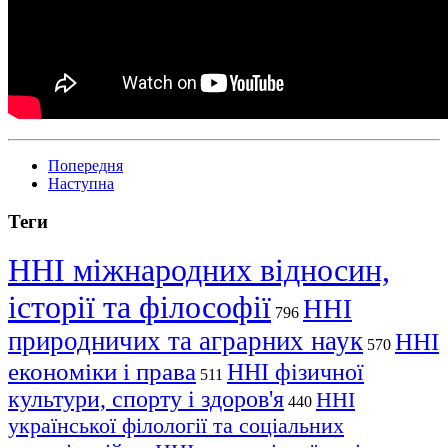
Попередня
Наступна
Теги
ННІ міжнародних відносин,
історії та філософії
ННІ
796
природничих та аграрних наук
ННІ
570
економіки і права
ННІ фізичної
511
культури, спорту і здоров'я
ННІ
440
української філології та соціальних