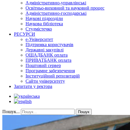
Адміністративно-управлінські
Освітньо-виховний та науковий процес
Адміністративно-господарські
Наукові підрозділи
Наукова бібліотека
Студмістечко
РЕСУРСИ
е-Університет
Підтримка користувачів
Державні закупівлі
ОЩАДБАНК оплата
ПРИВАТБАНК оплата
Поштовий сервер
Програмне забезпечення
Інституційний репозитарій
Сайти університету
Запитати у ректора
Пошук...
Пошук