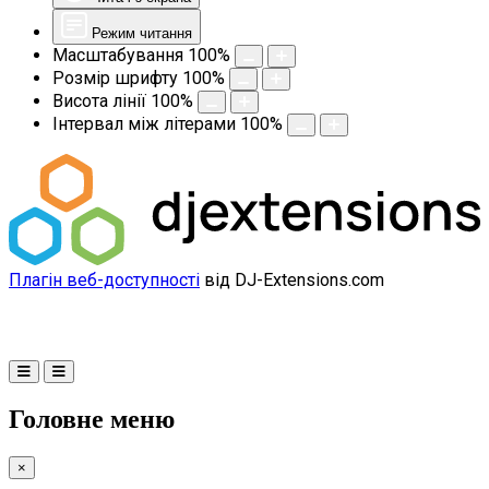
Режим читання
Масштабування
100
%
Розмір шрифту
100
%
Висота лінії
100
%
Інтервал між літерами
100
%
Плагін веб-доступності
від DJ-Extensions.com
Головне меню
×