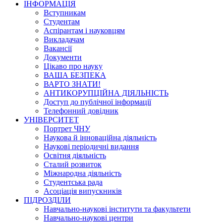
ІНФОРМАЦІЯ
Вступникам
Студентам
Аспірантам і науковцям
Викладачам
Вакансії
Документи
Цікаво про науку
ВАША БЕЗПЕКА
ВАРТО ЗНАТИ!
АНТИКОРУПЦІЙНА ДІЯЛЬНІСТЬ
Доступ до публічної інформації
Телефонний довідник
УНІВЕРСИТЕТ
Портрет ЧНУ
Наукова й інноваційна діяльність
Наукові періодичні видання
Освітня діяльність
Сталий розвиток
Міжнародна діяльність
Студентська рада
Асоціація випускників
ПІДРОЗДІЛИ
Навчально-наукові інститути та факультети
Навчально-наукові центри