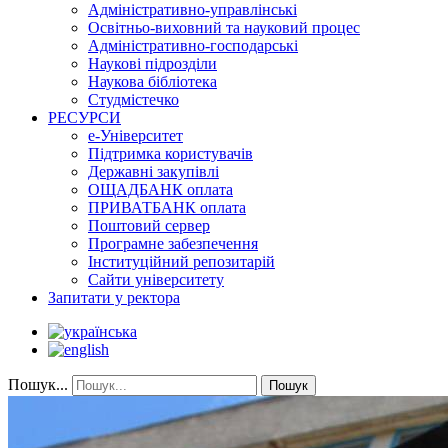
Адміністративно-управлінські
Освітньо-виховний та науковий процес
Адміністративно-господарські
Наукові підрозділи
Наукова бібліотека
Студмістечко
РЕСУРСИ
е-Університет
Підтримка користувачів
Державні закупівлі
ОЩАДБАНК оплата
ПРИВАТБАНК оплата
Поштовий сервер
Програмне забезпечення
Інституційний репозитарій
Сайти університету
Запитати у ректора
Пошук...
Пошук