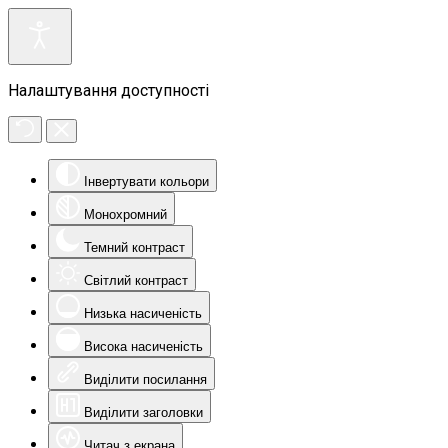
Налаштування доступності
Інвертувати кольори
Монохромний
Темний контраст
Світлий контраст
Низька насиченість
Висока насиченість
Виділити посилання
Виділити заголовки
Читач з екрана