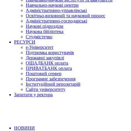
Навчально-наукові центри
Адміністративно-управлінські
Освітньо-виховний та науковий процес
Адміністративно-господарські
Наукові підрозділи
Наукова бібліотека
Студмістечко
РЕСУРСИ
е-Університет
Підтримка користувачів
Державні закупівлі
ОЩАДБАНК оплата
ПРИВАТБАНК оплата
Поштовий сервер
Програмне забезпечення
Інституційний репозитарій
Сайти університету
Запитати у ректора
НОВИНИ