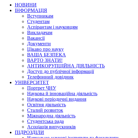
НОВИНИ
ІНФОРМАЦІЯ
Вступникам
Студентам
Аспірантам і науковцям
Викладачам
Вакансії
Документи
Цікаво про науку
ВАША БЕЗПЕКА
ВАРТО ЗНАТИ!
АНТИКОРУПЦІЙНА ДІЯЛЬНІСТЬ
Доступ до публічної інформації
Телефонний довідник
УНІВЕРСИТЕТ
Портрет ЧНУ
Наукова й інноваційна діяльність
Наукові періодичні видання
Освітня діяльність
Сталий розвиток
Міжнародна діяльність
Студентська рада
Асоціація випускників
ПІДРОЗДІЛИ
Навчально-наукові інститути та факультети