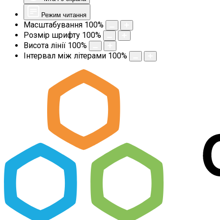
Режим читання
Масштабування
100
%
Розмір шрифту
100
%
Висота лінії
100
%
Інтервал між літерами
100
%