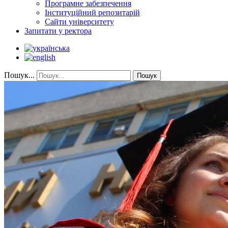
Програмне забезпечення
Інституційний репозитарій
Сайти університету
Запитати у ректора
Пошук...
Пошук