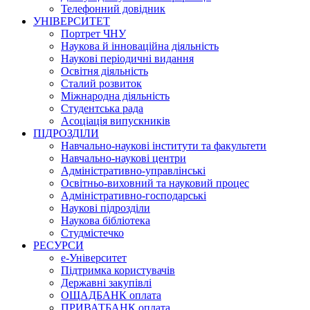
Телефонний довідник
УНІВЕРСИТЕТ
Портрет ЧНУ
Наукова й інноваційна діяльність
Наукові періодичні видання
Освітня діяльність
Сталий розвиток
Міжнародна діяльність
Студентська рада
Асоціація випускників
ПІДРОЗДІЛИ
Навчально-наукові інститути та факультети
Навчально-наукові центри
Адміністративно-управлінські
Освітньо-виховний та науковий процес
Адміністративно-господарські
Наукові підрозділи
Наукова бібліотека
Студмістечко
РЕСУРСИ
е-Університет
Підтримка користувачів
Державні закупівлі
ОЩАДБАНК оплата
ПРИВАТБАНК оплата