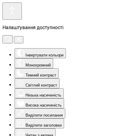
Налаштування доступності
Інвертувати кольори
Монохромний
Темний контраст
Світлий контраст
Низька насиченість
Висока насиченість
Виділити посилання
Виділити заголовки
Читач з екрана