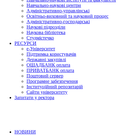
Навчально-наукові центри
Адміністративно-управлінські
Освітньо-виховний та науковий процес
Адміністративно-господарські
Наукові підрозділи
Наукова бібліотека
Студмістечко
РЕСУРСИ
е-Університет
Підтримка користувачів
Державні закупівлі
ОЩАДБАНК оплата
ПРИВАТБАНК оплата
Поштовий сервер
Програмне забезпечення
Інституційний репозитарій
Сайти університету
Запитати у ректора
НОВИНИ