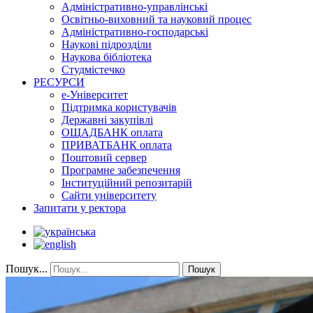
Адміністративно-управлінські
Освітньо-виховний та науковий процес
Адміністративно-господарські
Наукові підрозділи
Наукова бібліотека
Студмістечко
РЕСУРСИ
е-Університет
Підтримка користувачів
Державні закупівлі
ОЩАДБАНК оплата
ПРИВАТБАНК оплата
Поштовий сервер
Програмне забезпечення
Інституційний репозитарій
Сайти університету
Запитати у ректора
Пошук...
Пошук