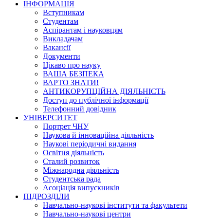
ІНФОРМАЦІЯ
Вступникам
Студентам
Аспірантам і науковцям
Викладачам
Вакансії
Документи
Цікаво про науку
ВАША БЕЗПЕКА
ВАРТО ЗНАТИ!
АНТИКОРУПЦІЙНА ДІЯЛЬНІСТЬ
Доступ до публічної інформації
Телефонний довідник
УНІВЕРСИТЕТ
Портрет ЧНУ
Наукова й інноваційна діяльність
Наукові періодичні видання
Освітня діяльність
Сталий розвиток
Міжнародна діяльність
Студентська рада
Асоціація випускників
ПІДРОЗДІЛИ
Навчально-наукові інститути та факультети
Навчально-наукові центри