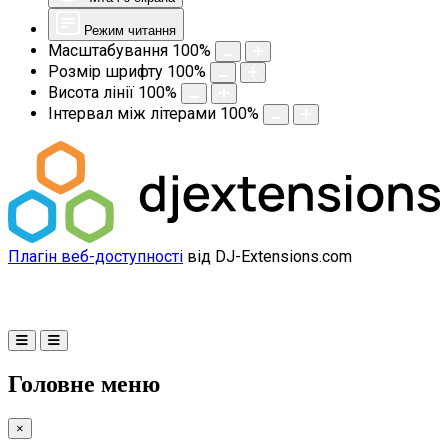
Режим читання
Масштабування
100
%
Розмір шрифту
100
%
Висота лінії
100
%
Інтервал між літерами
100
%
Плагін веб-доступності
від DJ-Extensions.com
Головне меню
×