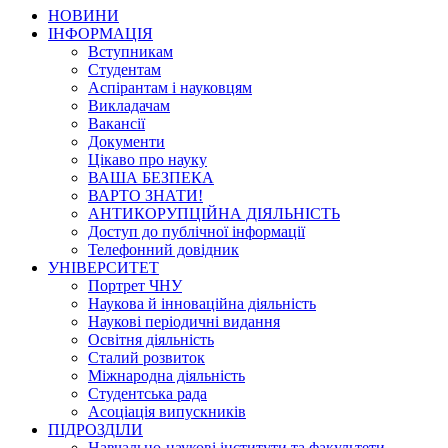
НОВИНИ
ІНФОРМАЦІЯ
Вступникам
Студентам
Аспірантам і науковцям
Викладачам
Вакансії
Документи
Цікаво про науку
ВАША БЕЗПЕКА
ВАРТО ЗНАТИ!
АНТИКОРУПЦІЙНА ДІЯЛЬНІСТЬ
Доступ до публічної інформації
Телефонний довідник
УНІВЕРСИТЕТ
Портрет ЧНУ
Наукова й інноваційна діяльність
Наукові періодичні видання
Освітня діяльність
Сталий розвиток
Міжнародна діяльність
Студентська рада
Асоціація випускників
ПІДРОЗДІЛИ
Навчально-наукові інститути та факультети