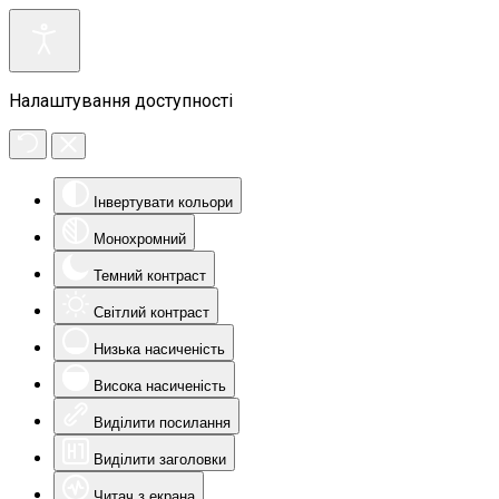
Налаштування доступності
Інвертувати кольори
Монохромний
Темний контраст
Світлий контраст
Низька насиченість
Висока насиченість
Виділити посилання
Виділити заголовки
Читач з екрана