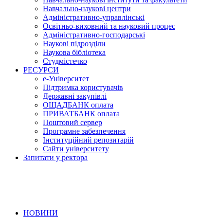
Навчально-наукові центри
Адміністративно-управлінські
Освітньо-виховний та науковий процес
Адміністративно-господарські
Наукові підрозділи
Наукова бібліотека
Студмістечко
РЕСУРСИ
е-Університет
Підтримка користувачів
Державні закупівлі
ОЩАДБАНК оплата
ПРИВАТБАНК оплата
Поштовий сервер
Програмне забезпечення
Інституційний репозитарій
Сайти університету
Запитати у ректора
НОВИНИ