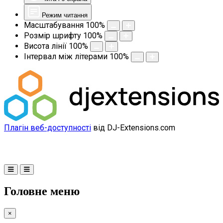
Режим читання
Масштабування
100
%
Розмір шрифту
100
%
Висота лінії
100
%
Інтервал між літерами
100
%
Плагін веб-доступності
від DJ-Extensions.com
Головне меню
×