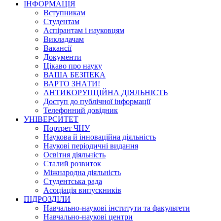
ІНФОРМАЦІЯ
Вступникам
Студентам
Аспірантам і науковцям
Викладачам
Вакансії
Документи
Цікаво про науку
ВАША БЕЗПЕКА
ВАРТО ЗНАТИ!
АНТИКОРУПЦІЙНА ДІЯЛЬНІСТЬ
Доступ до публічної інформації
Телефонний довідник
УНІВЕРСИТЕТ
Портрет ЧНУ
Наукова й інноваційна діяльність
Наукові періодичні видання
Освітня діяльність
Сталий розвиток
Міжнародна діяльність
Студентська рада
Асоціація випускників
ПІДРОЗДІЛИ
Навчально-наукові інститути та факультети
Навчально-наукові центри