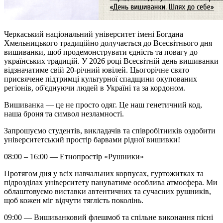
Черкаський національний університет імені Богдана
Хмельницького традиційно долучається до Всесвітнього дня
вишиванки, щоб продемонструвати єдність та повагу до
українських традицій. У 2026 році Всесвітній день вишиванки
відзначатиме свій 20-річний ювілей. Цьогорічне свято
присвячене підтримці культурної спадщини окупованих
регіонів, об'єднуючи людей в Україні та за кордоном.
Вишиванка — це не просто одяг. Це наш генетичний код,
наша броня та символ незламності.
Запрошуємо студентів, викладачів та співробітників оздобити
університетський простір барвами рідної вишивки!
08:00 – 16:00 — Етнопростір «Рушники»
Протягом дня у всіх навчальних корпусах, гуртожитках та
підрозділах університету пануватиме особлива атмосфера. Ми
облаштовуємо виставки автентичних та сучасних рушників,
щоб кожен міг відчути тяглість поколінь.
09:00 — Вишиванковий флешмоб та спільне виконання пісні