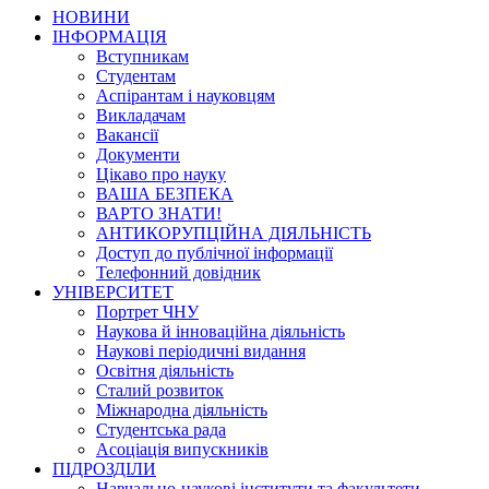
НОВИНИ
ІНФОРМАЦІЯ
Вступникам
Студентам
Аспірантам і науковцям
Викладачам
Вакансії
Документи
Цікаво про науку
ВАША БЕЗПЕКА
ВАРТО ЗНАТИ!
АНТИКОРУПЦІЙНА ДІЯЛЬНІСТЬ
Доступ до публічної інформації
Телефонний довідник
УНІВЕРСИТЕТ
Портрет ЧНУ
Наукова й інноваційна діяльність
Наукові періодичні видання
Освітня діяльність
Сталий розвиток
Міжнародна діяльність
Студентська рада
Асоціація випускників
ПІДРОЗДІЛИ
Навчально-наукові інститути та факультети