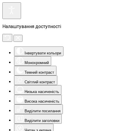
Налаштування доступності
Інвертувати кольори
Монохромний
Темний контраст
Світлий контраст
Низька насиченість
Висока насиченість
Виділити посилання
Виділити заголовки
Читач з екрана