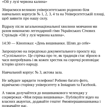
«Ой у лузі червона калина»
Збираємося великою університетською родиною біля
навчальних корпусів № 1, 2, 3, 4 та на Університетській площі,
щоб заявити про нашу силу.
Відразу після загальнонаціональної хвилини мовчання ми
разом виконаємо легендарний гімн Українських Січових
Стрільців «Ой у лузі червона калина».
14:30 — Кінопоказ: «День вишиванки. Шлях до себе»
Запрошуємо на передпоказ документального проєкту від
«Суспільного». Це стрічка про те, як традиція стає зброєю в
часи випробувань і як кожен хрестик на сорочці розповідає
історію цілого народу.
Навчальний корпус № 3, актова зала.
Не забудьте зарядити телефони! Робимо багато фото,
відмічаємо сторінку університету в Instagram та Facebook.
А також долучайтеся до вишиванкового челенджу у
соцмережах «Моя перша вишиванка». Публікуйте відео на
власних акаунтах, додавайте гештег #мояпершавишиванка і
позначайте нас.