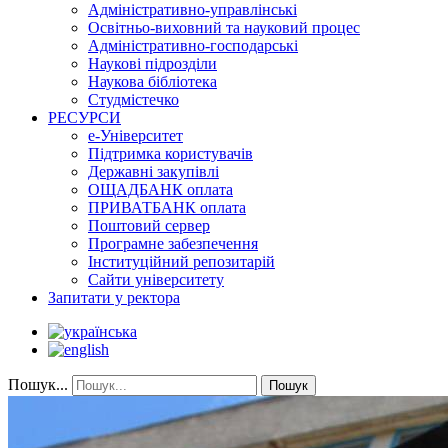
Адміністративно-управлінські
Освітньо-виховний та науковий процес
Адміністративно-господарські
Наукові підрозділи
Наукова бібліотека
Студмістечко
РЕСУРСИ
е-Університет
Підтримка користувачів
Державні закупівлі
ОЩАДБАНК оплата
ПРИВАТБАНК оплата
Поштовий сервер
Програмне забезпечення
Інституційний репозитарій
Сайти університету
Запитати у ректора
Пошук...
Пошук