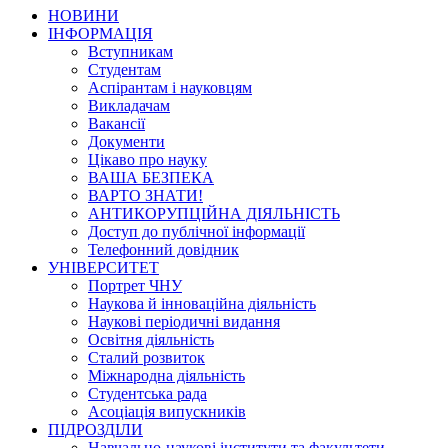
НОВИНИ
ІНФОРМАЦІЯ
Вступникам
Студентам
Аспірантам і науковцям
Викладачам
Вакансії
Документи
Цікаво про науку
ВАША БЕЗПЕКА
ВАРТО ЗНАТИ!
АНТИКОРУПЦІЙНА ДІЯЛЬНІСТЬ
Доступ до публічної інформації
Телефонний довідник
УНІВЕРСИТЕТ
Портрет ЧНУ
Наукова й інноваційна діяльність
Наукові періодичні видання
Освітня діяльність
Сталий розвиток
Міжнародна діяльність
Студентська рада
Асоціація випускників
ПІДРОЗДІЛИ
Навчально-наукові інститути та факультети