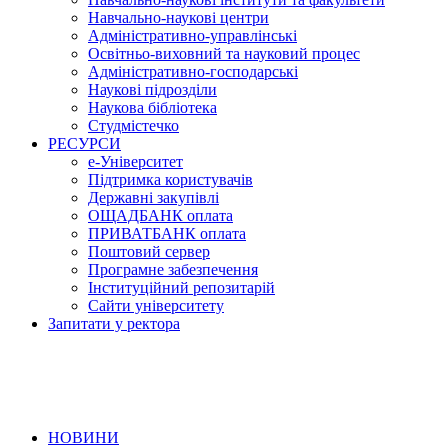
Навчально-наукові центри
Адміністративно-управлінські
Освітньо-виховний та науковий процес
Адміністративно-господарські
Наукові підрозділи
Наукова бібліотека
Студмістечко
РЕСУРСИ
е-Університет
Підтримка користувачів
Державні закупівлі
ОЩАДБАНК оплата
ПРИВАТБАНК оплата
Поштовий сервер
Програмне забезпечення
Інституційний репозитарій
Сайти університету
Запитати у ректора
НОВИНИ