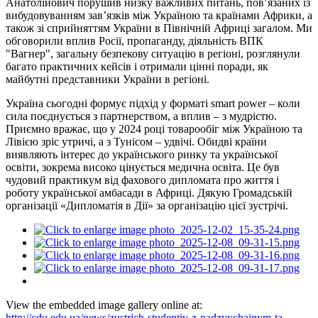
Анатолійович порушив низку важливих питань, пов’язаних із
вибудовуванням зав’язків між Україною та країнами Африки, а
також зі сприйняттям України в Північній Африці загалом. Ми
обговорили вплив Росії, пропаганду, діяльність ВПК
"Вагнер", загальну безпекову ситуацію в регіоні, розглянули
багато практичних кейсів і отримали цінні поради, як
майбутні представники України в регіоні.
Україна сьогодні формує підхід у форматі smart power – коли
сила поєднується з партнерством, а вплив – з мудрістю.
Приємно вражає, що у 2024 році товарообіг між Україною та
Лівією зріс утричі, а з Тунісом – удвічі. Обидві країни
виявляють інтерес до українського ринку та української
освіти, зокрема високо цінується медична освіта. Це був
чудовий практикум від фахового дипломата про життя і
роботу української амбасади в Африці. Дякую Громадській
організації «Дипломатія в Дії» за організацію цієї зустрічі.
View the embedded image gallery online at:
http://cdu.edu.ua/news/zustrich-studentiv-z-nadzvychainym-ta-