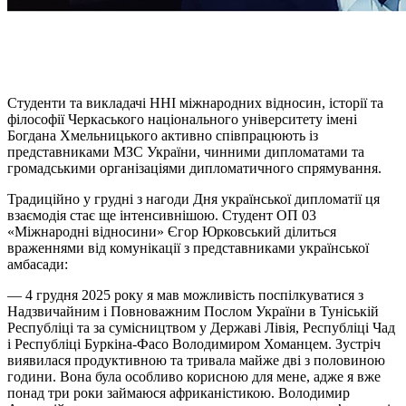
Студенти та викладачі ННІ міжнародних відносин, історії та
філософії Черкаського національного університету імені
Богдана Хмельницького активно співпрацюють із
представниками МЗС України, чинними дипломатами та
громадськими організаціями дипломатичного спрямування.
Традиційно у грудні з нагоди Дня української дипломатії ця
взаємодія стає ще інтенсивнішою. Студент ОП 03
«Міжнародні відносини» Єгор Юрковський ділиться
враженнями від комунікації з представниками української
амбасади:
— 4 грудня 2025 року я мав можливість поспілкуватися з
Надзвичайним і Повноважним Послом України в Туніській
Республіці та за сумісництвом у Державі Лівія, Республіці Чад
і Республіці Буркіна-Фасо Володимиром
Хоманцем
. Зустріч
виявилася продуктивною та тривала майже дві з половиною
години. Вона була особливо корисною для мене, адже я вже
понад три роки займаюся африканістикою. Володимир