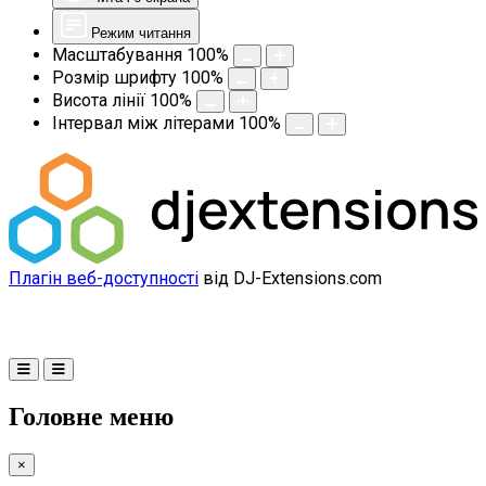
Режим читання
Масштабування
100
%
Розмір шрифту
100
%
Висота лінії
100
%
Інтервал між літерами
100
%
Плагін веб-доступності
від DJ-Extensions.com
Головне меню
×