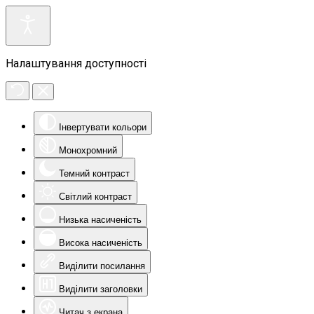
Налаштування доступності
Інвертувати кольори
Монохромний
Темний контраст
Світлий контраст
Низька насиченість
Висока насиченість
Виділити посилання
Виділити заголовки
Читач з екрана