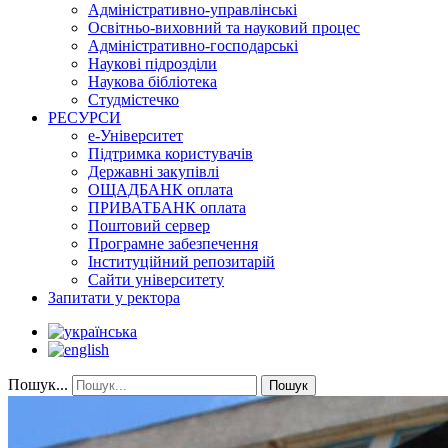
Адміністративно-управлінські
Освітньо-виховний та науковий процес
Адміністративно-господарські
Наукові підрозділи
Наукова бібліотека
Студмістечко
РЕСУРСИ
е-Університет
Підтримка користувачів
Державні закупівлі
ОЩАДБАНК оплата
ПРИВАТБАНК оплата
Поштовий сервер
Програмне забезпечення
Інституційний репозитарій
Сайти університету
Запитати у ректора
Пошук...
Пошук