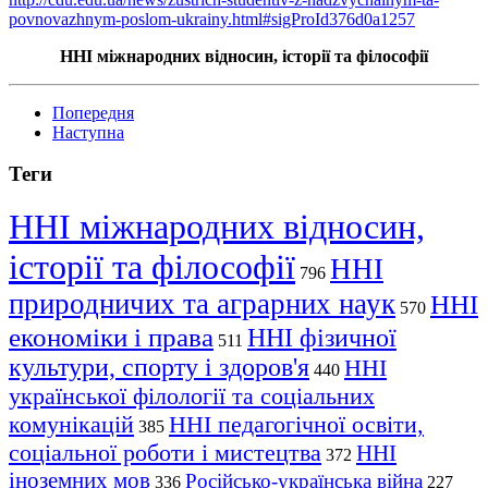
povnovazhnym-poslom-ukrainy.html#sigProId376d0a1257
ННІ міжнародних відносин, історії та філософії
Попередня
Наступна
Теги
ННІ міжнародних відносин,
історії та філософії
ННІ
796
природничих та аграрних наук
ННІ
570
економіки і права
ННІ фізичної
511
культури, спорту і здоров'я
ННІ
440
української філології та соціальних
комунікацій
ННІ педагогічної освіти,
385
соціальної роботи і мистецтва
ННІ
372
іноземних мов
Російсько-українська війна
336
227