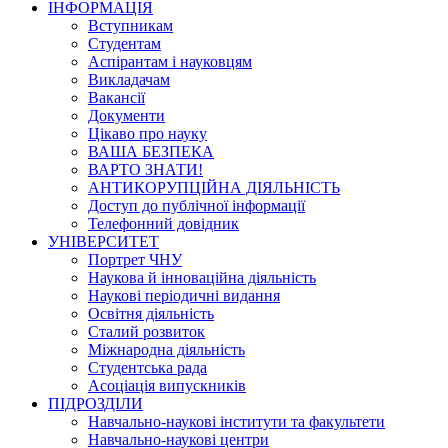
ІНФОРМАЦІЯ
Вступникам
Студентам
Аспірантам і науковцям
Викладачам
Вакансії
Документи
Цікаво про науку
ВАША БЕЗПЕКА
ВАРТО ЗНАТИ!
АНТИКОРУПЦІЙНА ДІЯЛЬНІСТЬ
Доступ до публічної інформації
Телефонний довідник
УНІВЕРСИТЕТ
Портрет ЧНУ
Наукова й інноваційна діяльність
Наукові періодичні видання
Освітня діяльність
Сталий розвиток
Міжнародна діяльність
Студентська рада
Асоціація випускників
ПІДРОЗДІЛИ
Навчально-наукові інститути та факультети
Навчально-наукові центри