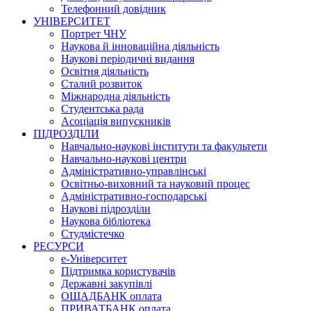
Телефонний довідник
УНІВЕРСИТЕТ
Портрет ЧНУ
Наукова й інноваційна діяльність
Наукові періодичні видання
Освітня діяльність
Сталий розвиток
Міжнародна діяльність
Студентська рада
Асоціація випускників
ПІДРОЗДІЛИ
Навчально-наукові інститути та факультети
Навчально-наукові центри
Адміністративно-управлінські
Освітньо-виховний та науковий процес
Адміністративно-господарські
Наукові підрозділи
Наукова бібліотека
Студмістечко
РЕСУРСИ
е-Університет
Підтримка користувачів
Державні закупівлі
ОЩАДБАНК оплата
ПРИВАТБАНК оплата