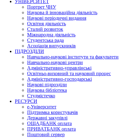
УНІВЕРСИТЕТ
Портрет ЧНУ
Наукова й інноваційна діяльність
Наукові періодичні видання
Освітня діяльність
Сталий розвиток
Міжнародна діяльність
Студентська рада
Асоціація випускників
ПІДРОЗДІЛИ
Навчально-наукові інститути та факультети
Навчально-наукові центри
Адміністративно-управлінські
Освітньо-виховний та науковий процес
Адміністративно-господарські
Наукові підрозділи
Наукова бібліотека
Студмістечко
РЕСУРСИ
е-Університет
Підтримка користувачів
Державні закупівлі
ОЩАДБАНК оплата
ПРИВАТБАНК оплата
Поштовий сервер