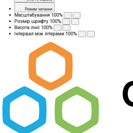
Режим читання
Масштабування
100
%
Розмір шрифту
100
%
Висота лінії
100
%
Інтервал між літерами
100
%