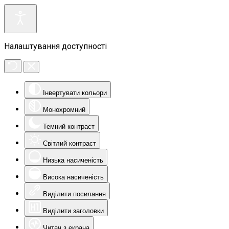
Налаштування доступності
Інвертувати кольори
Монохромний
Темний контраст
Світлий контраст
Низька насиченість
Висока насиченість
Виділити посилання
Виділити заголовки
Читач з екрана