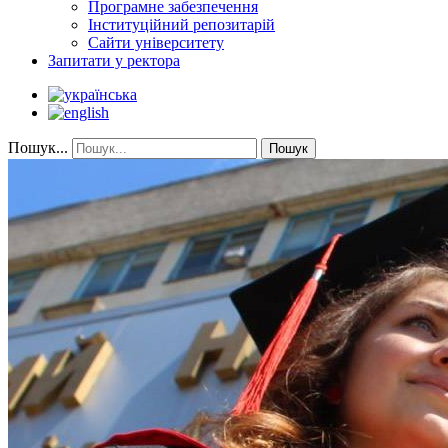
Програмне забезпечення
Інституційний репозитарій
Сайти університету
Запитати у ректора
Пошук...
Пошук