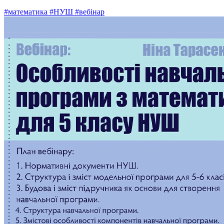
#математика
#НУШ
#вебінар