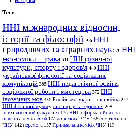
Наступна
Теги
ННІ міжнародних відносин,
історії та філософії
ННІ
796
природничих та аграрних наук
ННІ
570
економіки і права
ННІ фізичної
511
культури, спорту і здоров'я
ННІ
440
української філології та соціальних
комунікацій
ННІ педагогічної освіти,
385
соціальної роботи і мистецтва
ННІ
372
іноземних мов
Російсько-українська війна
336
227
ННІ фізичної культури спорту та здоров’я
208
психологічний факультет
ННІ інформаційних та
176
освітніх технологій
допомога ЗСУ
спортсмени
174
166
ЧНУ
перемога
142
137
Приймальна комісія ЧНУ
119