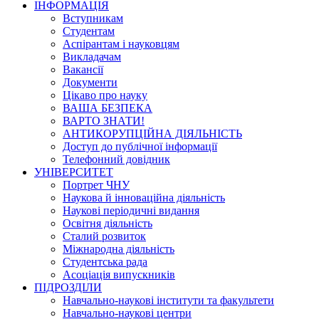
ІНФОРМАЦІЯ
Вступникам
Студентам
Аспірантам і науковцям
Викладачам
Вакансії
Документи
Цікаво про науку
ВАША БЕЗПЕКА
ВАРТО ЗНАТИ!
АНТИКОРУПЦІЙНА ДІЯЛЬНІСТЬ
Доступ до публічної інформації
Телефонний довідник
УНІВЕРСИТЕТ
Портрет ЧНУ
Наукова й інноваційна діяльність
Наукові періодичні видання
Освітня діяльність
Сталий розвиток
Міжнародна діяльність
Студентська рада
Асоціація випускників
ПІДРОЗДІЛИ
Навчально-наукові інститути та факультети
Навчально-наукові центри