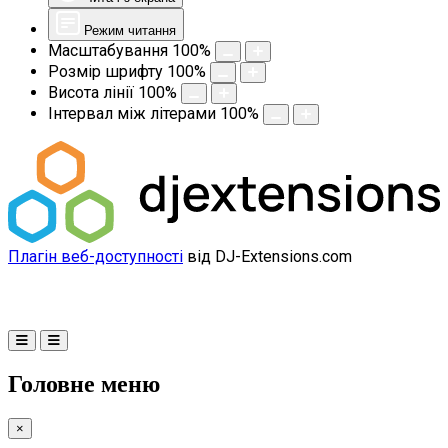
Режим читання
Масштабування
100
%
Розмір шрифту
100
%
Висота лінії
100
%
Інтервал між літерами
100
%
Плагін веб-доступності
від DJ-Extensions.com
Головне меню
×