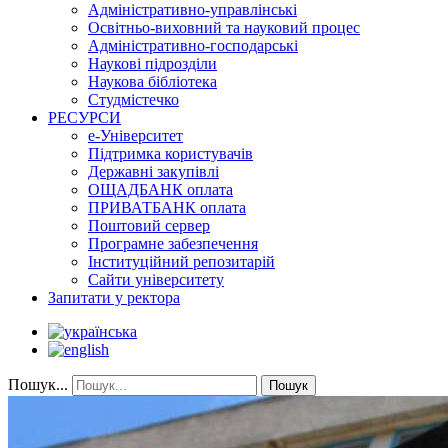
Адміністративно-управлінські
Освітньо-виховний та науковий процес
Адміністративно-господарські
Наукові підрозділи
Наукова бібліотека
Студмістечко
РЕСУРСИ
е-Університет
Підтримка користувачів
Державні закупівлі
ОЩАДБАНК оплата
ПРИВАТБАНК оплата
Поштовий сервер
Програмне забезпечення
Інституційний репозитарій
Сайти університету
Запитати у ректора
Пошук...
Пошук