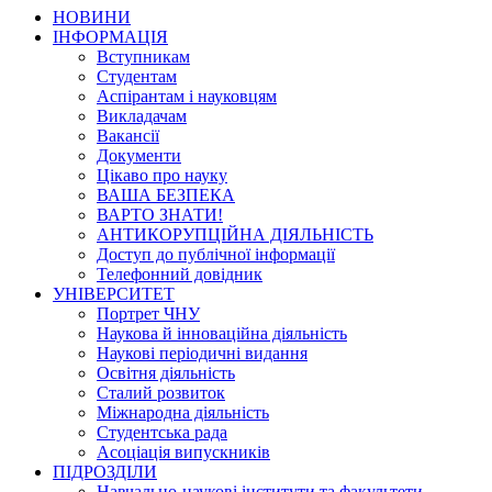
НОВИНИ
ІНФОРМАЦІЯ
Вступникам
Студентам
Аспірантам і науковцям
Викладачам
Вакансії
Документи
Цікаво про науку
ВАША БЕЗПЕКА
ВАРТО ЗНАТИ!
АНТИКОРУПЦІЙНА ДІЯЛЬНІСТЬ
Доступ до публічної інформації
Телефонний довідник
УНІВЕРСИТЕТ
Портрет ЧНУ
Наукова й інноваційна діяльність
Наукові періодичні видання
Освітня діяльність
Сталий розвиток
Міжнародна діяльність
Студентська рада
Асоціація випускників
ПІДРОЗДІЛИ
Навчально-наукові інститути та факультети