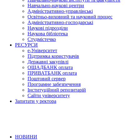
Навчально-наукові центри
Адміністративно-управлінські
Освітньо-виховний та науковий процес
Адміністративно-господарські
Наукові підрозділи
Наукова бібліотека
Студмістечко
РЕСУРСИ
е-Університет
Підтримка користувачів
Державні закупівлі
ОЩАДБАНК оплата
ПРИВАТБАНК оплата
Поштовий сервер
Програмне забезпечення
Інституційний репозитарій
Сайти університету
Запитати у ректора
НОВИНИ