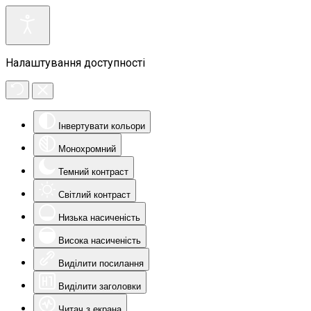
Налаштування доступності
Інвертувати кольори
Монохромний
Темний контраст
Світлий контраст
Низька насиченість
Висока насиченість
Виділити посилання
Виділити заголовки
Читач з екрана