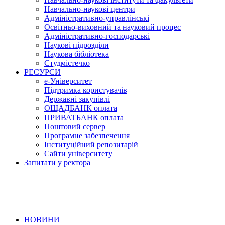
Навчально-наукові центри
Адміністративно-управлінські
Освітньо-виховний та науковий процес
Адміністративно-господарські
Наукові підрозділи
Наукова бібліотека
Студмістечко
РЕСУРСИ
е-Університет
Підтримка користувачів
Державні закупівлі
ОЩАДБАНК оплата
ПРИВАТБАНК оплата
Поштовий сервер
Програмне забезпечення
Інституційний репозитарій
Сайти університету
Запитати у ректора
НОВИНИ