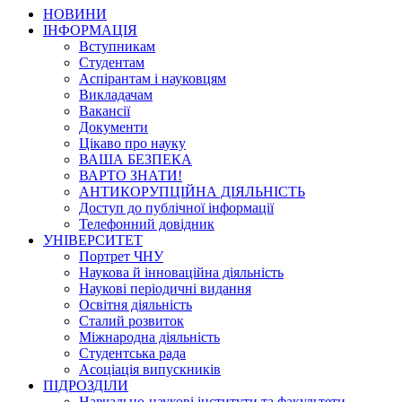
НОВИНИ
ІНФОРМАЦІЯ
Вступникам
Студентам
Аспірантам і науковцям
Викладачам
Вакансії
Документи
Цікаво про науку
ВАША БЕЗПЕКА
ВАРТО ЗНАТИ!
АНТИКОРУПЦІЙНА ДІЯЛЬНІСТЬ
Доступ до публічної інформації
Телефонний довідник
УНІВЕРСИТЕТ
Портрет ЧНУ
Наукова й інноваційна діяльність
Наукові періодичні видання
Освітня діяльність
Сталий розвиток
Міжнародна діяльність
Студентська рада
Асоціація випускників
ПІДРОЗДІЛИ
Навчально-наукові інститути та факультети