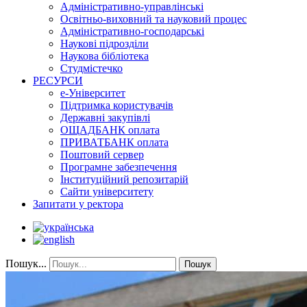
Адміністративно-управлінські
Освітньо-виховний та науковий процес
Адміністративно-господарські
Наукові підрозділи
Наукова бібліотека
Студмістечко
РЕСУРСИ
е-Університет
Підтримка користувачів
Державні закупівлі
ОЩАДБАНК оплата
ПРИВАТБАНК оплата
Поштовий сервер
Програмне забезпечення
Інституційний репозитарій
Сайти університету
Запитати у ректора
Пошук...
Пошук