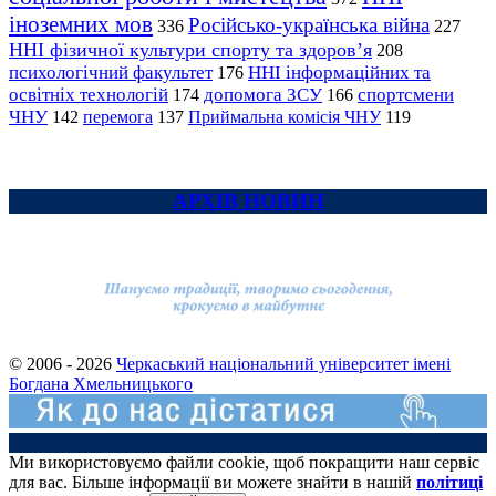
іноземних мов
Російсько-українська війна
336
227
ННІ фізичної культури спорту та здоров’я
208
психологічний факультет
ННІ інформаційних та
176
освітніх технологій
допомога ЗСУ
спортсмени
174
166
ЧНУ
перемога
142
137
Приймальна комісія ЧНУ
119
АРХІВ НОВИН
© 2006 - 2026
Черкаський національний університет імені
Богдана Хмельницького
Ми використовуємо файли cookie, щоб покращити наш сервіс
для вас. Більше інформації ви можете знайти в нашій
політиці