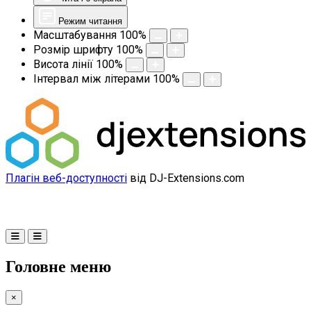
Режим читання
Масштабування
100
%
Розмір шрифту
100
%
Висота лінії
100
%
Інтервал між літерами
100
%
Плагін веб-доступності
від DJ-Extensions.com
Головне меню
×