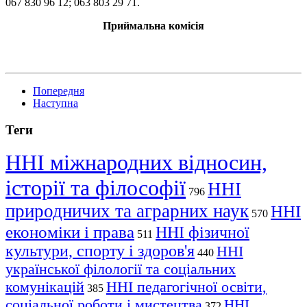
067 830 96 12; 063 803 29 71.
Приймальна комісія
Попередня
Наступна
Теги
ННІ міжнародних відносин,
історії та філософії
ННІ
796
природничих та аграрних наук
ННІ
570
економіки і права
ННІ фізичної
511
культури, спорту і здоров'я
ННІ
440
української філології та соціальних
комунікацій
ННІ педагогічної освіти,
385
соціальної роботи і мистецтва
ННІ
372