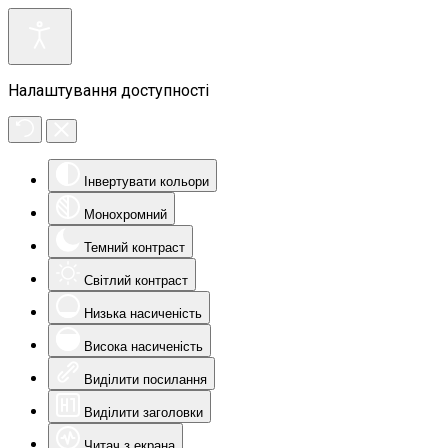
Налаштування доступності
Інвертувати кольори
Монохромний
Темний контраст
Світлий контраст
Низька насиченість
Висока насиченість
Виділити посилання
Виділити заголовки
Читач з екрана