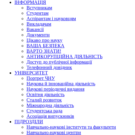
ІНФОРМАЦІЯ
Вступникам
Студентам
Аспірантам і науковцям
Викладачам
Вакансії
Документи
Цікаво про науку
ВАША БЕЗПЕКА
ВАРТО ЗНАТИ!
АНТИКОРУПЦІЙНА ДІЯЛЬНІСТЬ
Доступ до публічної інформації
Телефонний довідник
УНІВЕРСИТЕТ
Портрет ЧНУ
Наукова й інноваційна діяльність
Наукові періодичні видання
Освітня діяльність
Сталий розвиток
Міжнародна діяльність
Студентська рада
Асоціація випускників
ПІДРОЗДІЛИ
Навчально-наукові інститути та факультети
Навчально-наукові центри